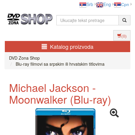
Srb
Eng
Срп
(0)
Katalog proizvoda
DVD Zona Shop
Blu-ray filmovi sa srpskim ili hrvatskim titlovima
Michael Jackson -
Moonwalker (Blu-ray)