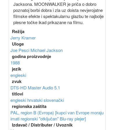
Jacksona. MOONWALKER je priča o dobro
poznatoj borbi dobra i zla uz doista nevjerojatne
filmske efekte i spektakularnu glazbu te najbolje
plesne točke ikad prikazane na filmu.
Režija
Jerry Kramer
Uloge
Joe Pesci
Michael Jackson
godina proizvodnje
1988
jezik
engleski
zvuk
DTS-HD Master Audio 5.1
titlovi
engleski
hrvatski
slovenački
regionska zaštita
PAL, region B (Evropa) [kupci van Evrope moraju
imati regionski "otključan" Blu-ray plejer]
Izdavač / Distributer / Uvoznik