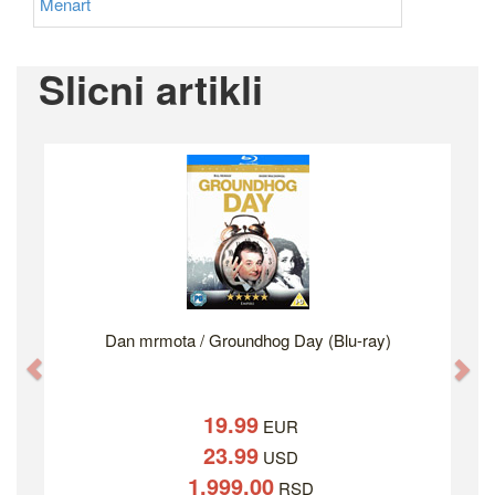
Menart
Slicni artikli
Dan mrmota / Groundhog Day (Blu-ray)
Previous
Ne
19.99
EUR
23.99
USD
1,999.00
RSD