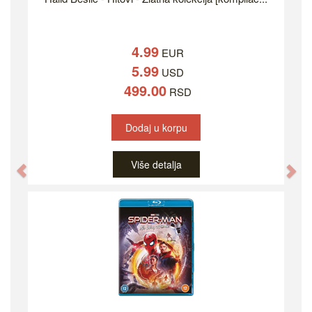
4.99
EUR
5.99
USD
499.00
RSD
Dodaj u korpu
Više detalja
Previous
Ne