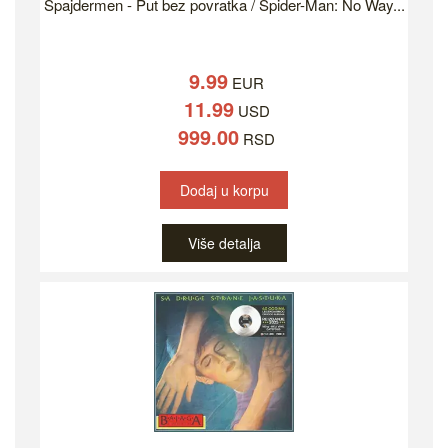
Spajdermen - Put bez povratka / Spider-Man: No Way...
9.99
EUR
11.99
USD
999.00
RSD
Dodaj u korpu
Više detalja