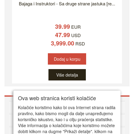
Bajaga i Instruktori - Sa druge strane jastuka [re...
39.99
EUR
47.99
USD
3,999.00
RSD
Dodaj u korpu
Više detalja
Ova web stranica koristi kolačiće
O DVD Zoni
Kolačiće koristimo kako bi ova Internet strana radila
pravilno, kako bismo mogli da dalje unapređujemo
korisničko iskustvo, kao i u cilju praćenja statistike.
Kako kupovati online
Više informacija o kolačićima koje koristimo možete
dobiti klikom na dugme "Prikaži detalje". klikom na
Korisnički servis