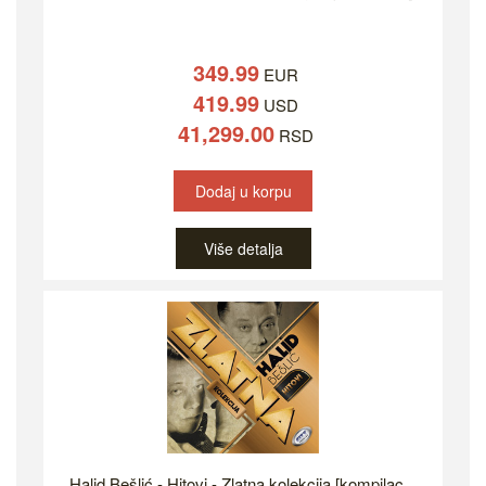
349.99
EUR
419.99
USD
41,299.00
RSD
Dodaj u korpu
Više detalja
Halid Bešlić - Hitovi - Zlatna kolekcija [kompilac...