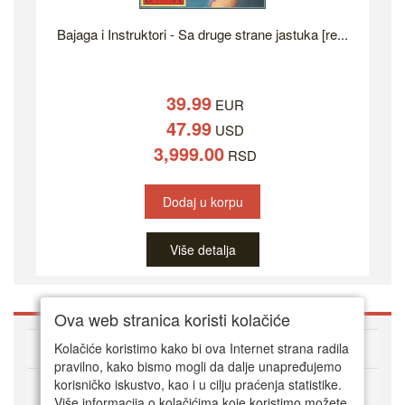
Bajaga i Instruktori - Sa druge strane jastuka [re...
39.99
EUR
47.99
USD
3,999.00
RSD
Dodaj u korpu
Više detalja
Ova web stranica koristi kolačiće
O DVD Zoni
Kolačiće koristimo kako bi ova Internet strana radila
pravilno, kako bismo mogli da dalje unapređujemo
korisničko iskustvo, kao i u cilju praćenja statistike.
Kako kupovati online
Više informacija o kolačićima koje koristimo možete