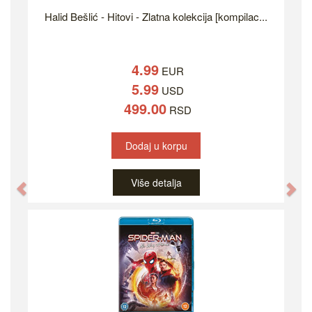
Halid Bešlić - Hitovi - Zlatna kolekcija [kompilac...
4.99
EUR
5.99
USD
499.00
RSD
Dodaj u korpu
Više detalja
Previous
Ne