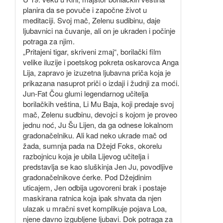
planira da se povuče i započne život u
meditaciji. Svoj mač, Zelenu sudibinu, daje
ljubavnici na čuvanje, ali on je ukraden i počinje
potraga za njim.
„Pritajeni tigar, skriveni zmaj“, borilački film
velike iluzije i poetskog pokreta oskarovca Anga
Lija, zapravo je izuzetna ljubavna priča koja je
prikazana nasuprot priči o izdaji i žudnji za moći.
Jun-Fat Čou glumi legendarnog učitelja
borilačkih veština, Li Mu Baja, koji predaje svoj
mač, Zelenu sudbinu, devojci s kojom je proveo
jednu noć, Ju Šu Lijen, da ga odnese lokalnom
gradonačelniku. Ali kad neko ukrade mač od
žada, sumnja pada na Džejd Foks, okorelu
razbojnicu koja je ubila Lijevog učitelja i
predstavlja se kao sluškinja Jen Ju, povodljive
gradonačelnikove ćerke. Pod Džejdinim
uticajem, Jen odbija ugovoreni brak i postaje
maskirana ratnica koja ipak shvata da njen
ulazak u mračni svet komplikuje pojava Loa,
njene davno izgubljene ljubavi. Dok potraga za