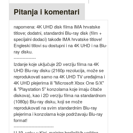
Pitanja i komentari
napomena: 4K UHD disk filma IMA hrvatske
titlove; dodatni, standardni Blu-ray disk (film +
specijalni dodaci) takođe IMA hrvatske titlove!
Engleski titlovi su dostupni i na 4K UHD i na Blu-
ray disku.
---------------
Izdanje koje uključuje 2D verziju filma na 4K
UHD Blu-ray disku (2160p rezolucija, može se
reprodukovati samo na 4K UHD TV uređajima i
4K UHD plejerima ili "Microsoft Xbox One S/X"
& "Playstation 5" konzolama koje imaju čitače
diskova), kao i 2D verziju filma na standardnom
(1080p) Blu-ray disku, koji se može
reprodukovati na svim standardnim Blu-ray
plejerima i konzolama koje podržavaju Blu-ray
format!
---------------------------
U 19. veku u Kini, majstor borilačkih veština