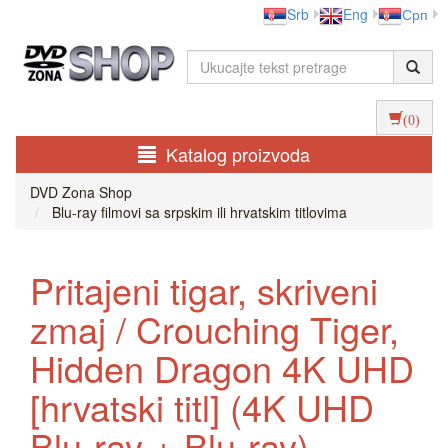
Srb
Eng
Срп
(0)
Katalog proizvoda
DVD Zona Shop
Blu-ray filmovi sa srpskim ili hrvatskim titlovima
Pritajeni tigar, skriveni
zmaj / Crouching Tiger,
Hidden Dragon 4K UHD
[hrvatski titl] (4K UHD
Blu-ray + Blu-ray)