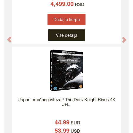
4,499.00
RSD
Dodaj u korpu
Više detalja
Previous
Ne
Uspon mračnog viteza / The Dark Knight Rises 4K
UH...
44.99
EUR
53.99
USD