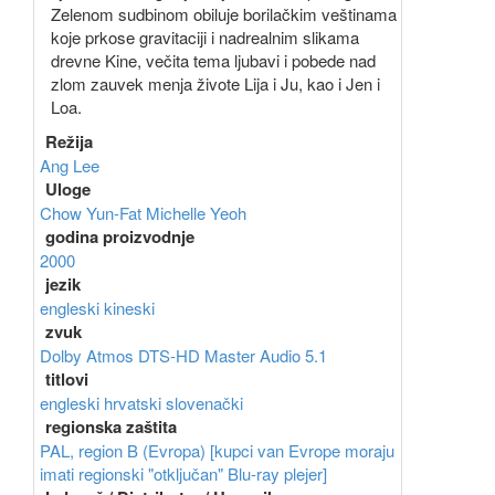
Zelenom sudbinom obiluje borilačkim veštinama
koje prkose gravitaciji i nadrealnim slikama
drevne Kine, večita tema ljubavi i pobede nad
zlom zauvek menja živote Lija i Ju, kao i Jen i
Loa.
Režija
Ang Lee
Uloge
Chow Yun-Fat
Michelle Yeoh
godina proizvodnje
2000
jezik
engleski
kineski
zvuk
Dolby Atmos
DTS-HD Master Audio 5.1
titlovi
engleski
hrvatski
slovenački
regionska zaštita
PAL, region B (Evropa) [kupci van Evrope moraju
imati regionski "otključan" Blu-ray plejer]