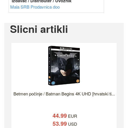
Izdavač / Distributer / Uvoznik
Mala SRB Prodavnica doo
Slicni artikli
Betmen počinje / Batman Begins 4K UHD [hrvatski ti...
44.99
EUR
53.99
USD