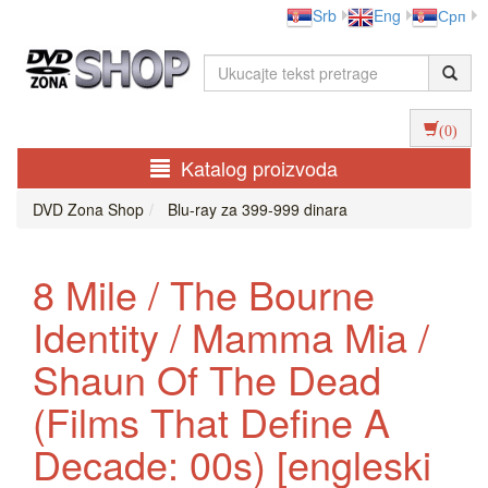
Srb
Eng
Срп
(0)
Katalog proizvoda
DVD Zona Shop
Blu-ray za 399-999 dinara
8 Mile / The Bourne
Identity / Mamma Mia /
Shaun Of The Dead
(Films That Define A
Decade: 00s) [engleski