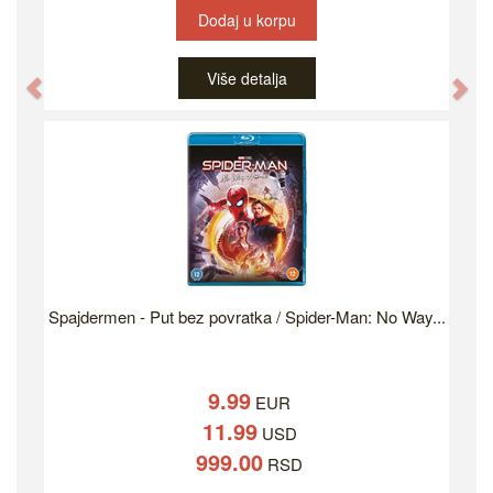
Dodaj u korpu
Više detalja
Previous
Ne
Spajdermen - Put bez povratka / Spider-Man: No Way...
9.99
EUR
11.99
USD
999.00
RSD