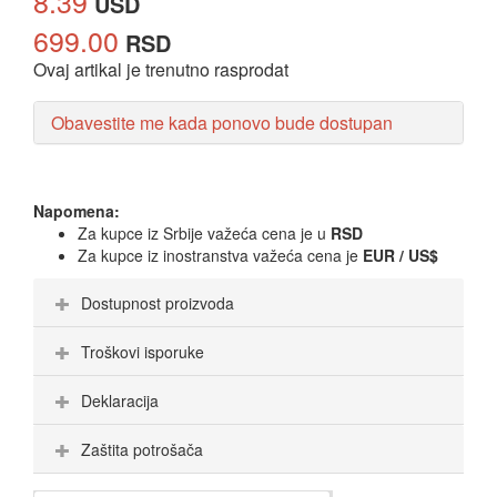
8.39
USD
699.00
RSD
Ovaj artikal je trenutno rasprodat
Obavestite me kada ponovo bude dostupan
Napomena:
Za kupce iz Srbije važeća cena je u
RSD
Za kupce iz inostranstva važeća cena je
EUR / US$
Dostupnost proizvoda
Troškovi isporuke
Deklaracija
Zaštita potrošača