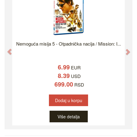
Nemoguća misija 5 - Otpadnička nacija / Mission: I...
Previous
Ne
6.99
EUR
8.39
USD
699.00
RSD
Dodaj u korpu
Više detalja