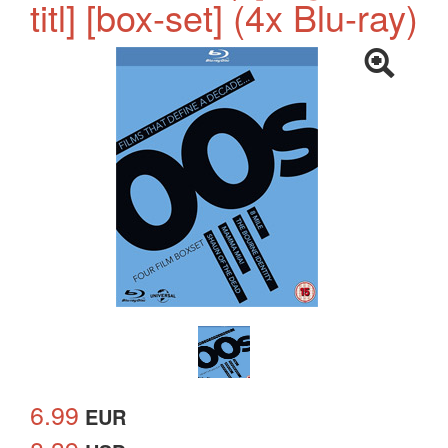
titl] [box-set] (4x Blu-ray)
6.99
EUR