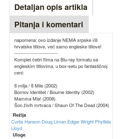
Detaljan opis artikla
Pitanja i komentari
napomena: ovo izdanje NEMA srpske i/ili
hrvatske titlove, već samo engleske titlove!
----------------------------
Komplet četiri filma na Blu-ray formatu sa
engleskim titlovima, u box-setu po fantastičnoj
ceni:
8 milja / 8 Mile (2002)
Bornov Identitet / Bourne Identity (2002)
Mamma Mia! (2008)
Šon živih mrtvaca / Shaun Of The Dead (2004)
Režija
Curtis Hanson
Doug Liman
Edgar Wright
Phyllida
Lloyd
Uloge