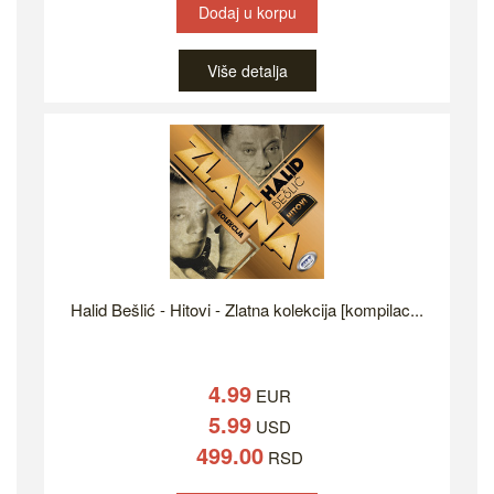
Dodaj u korpu
Više detalja
Halid Bešlić - Hitovi - Zlatna kolekcija [kompilac...
4.99
EUR
5.99
USD
499.00
RSD