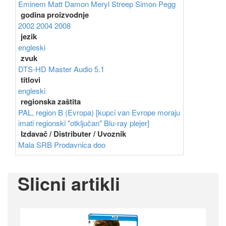
Eminem
Matt Damon
Meryl Streep
Simon Pegg
godina proizvodnje
2002
2004
2008
jezik
engleski
zvuk
DTS-HD Master Audio 5.1
titlovi
engleski
regionska zaštita
PAL, region B (Evropa) [kupci van Evrope moraju
imati regionski "otključan" Blu-ray plejer]
Izdavač / Distributer / Uvoznik
Mala SRB Prodavnica doo
Slicni artikli