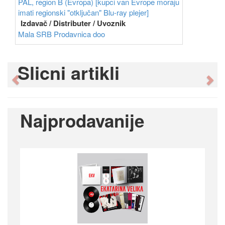
PAL, region B (Evropa) [kupci van Evrope moraju
imati regionski "otključan" Blu-ray plejer]
Izdavač / Distributer / Uvoznik
Mala SRB Prodavnica doo
Slicni artikli
Previous
Ne
Najprodavanije