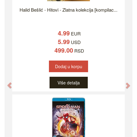
Halid Bešlić - Hitovi - Zlatna kolekcija [kompilac...
4.99
EUR
5.99
USD
499.00
RSD
Dodaj u korpu
Više detalja
Previous
Ne