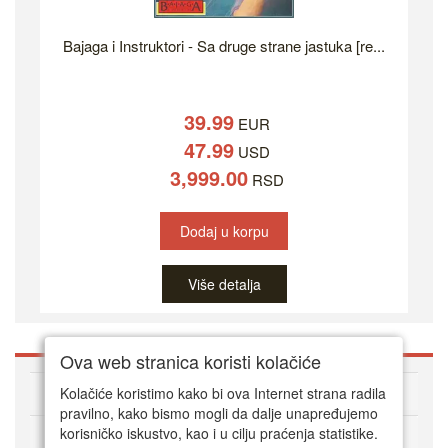
Bajaga i Instruktori - Sa druge strane jastuka [re...
39.99
EUR
47.99
USD
3,999.00
RSD
Dodaj u korpu
Više detalja
Ova web stranica koristi kolačiće
O DVD Zoni
Kolačiće koristimo kako bi ova Internet strana radila
pravilno, kako bismo mogli da dalje unapređujemo
korisničko iskustvo, kao i u cilju praćenja statistike.
Kako kupovati online