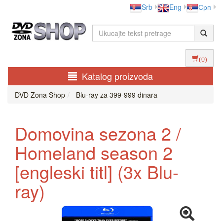
Srb
Eng
Срп
(0)
Katalog proizvoda
DVD Zona Shop
Blu-ray za 399-999 dinara
Domovina sezona 2 /
Homeland season 2
[engleski titl] (3x Blu-
ray)