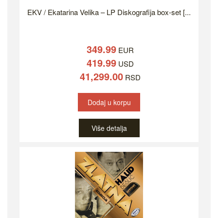
EKV / Ekatarina Velika – LP Diskografija box-set [...
349.99
EUR
419.99
USD
41,299.00
RSD
Dodaj u korpu
Više detalja