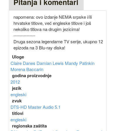
Pitanja i komentari
napomena: ovo izdanje NEMA srpske i/ili
hrvatske titlove, već engleske titlove i još
nekoliko titlova na drugim jezicima!
---------------
Druga sezona legendarne TV serije, ukupno 12
epizoda na 3 Blu-ray diska!
Uloge
Claire Danes
Damian Lewis
Mandy Patinkin
Morena Baccarin
godina proizvodnje
2012
jezik
engleski
zvuk
DTS-HD Master Audio 5.1
titlovi
engleski
regionska zaštita