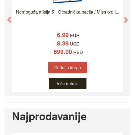
Nemoguća misija 5 - Otpadnička nacija / Mission: I...
Previous
Ne
6.99
EUR
8.39
USD
699.00
RSD
Dodaj u korpu
Više detalja
Najprodavanije