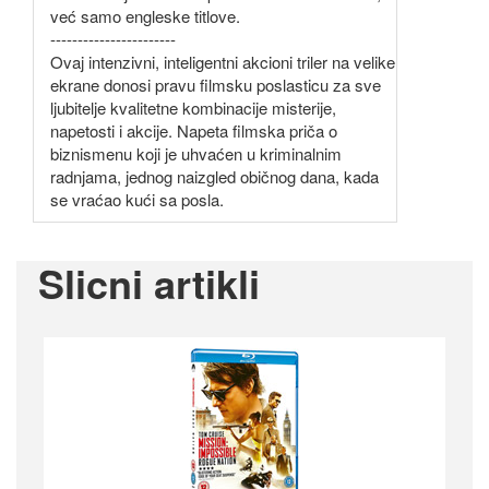
već samo engleske titlove.
-----------------------
Ovaj intenzivni, inteligentni akcioni triler na velike
ekrane donosi pravu filmsku poslasticu za sve
ljubitelje kvalitetne kombinacije misterije,
napetosti i akcije. Napeta filmska priča o
biznismenu koji je uhvaćen u kriminalnim
radnjama, jednog naizgled običnog dana, kada
se vraćao kući sa posla.
Slicni artikli