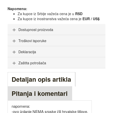
Napomena:
Za kupce iz Srbije važeća cena je u
RSD
Za kupce iz inostranstva važeća cena je
EUR / US$
Dostupnost proizvoda
Troškovi isporuke
Deklaracija
Zaštita potrošača
Detaljan opis artikla
Pitanja i komentari
napomena:
-ovo izdanje NEMA srpske i/ili hrvatske titlove,