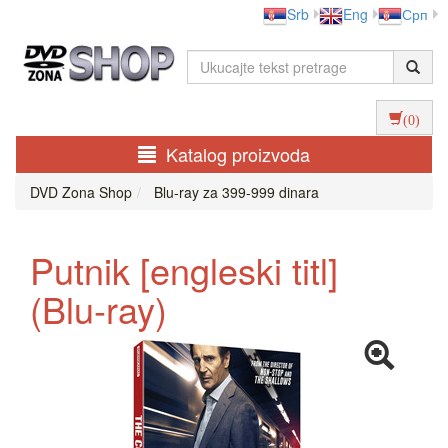
Srb
Eng
Срп
(0)
Katalog proizvoda
DVD Zona Shop
Blu-ray za 399-999 dinara
Putnik [engleski titl]
(Blu-ray)