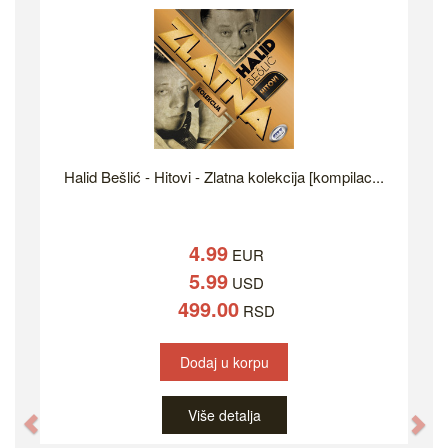
Halid Bešlić - Hitovi - Zlatna kolekcija [kompilac...
4.99
EUR
5.99
USD
499.00
RSD
Dodaj u korpu
Više detalja
Previous
Ne