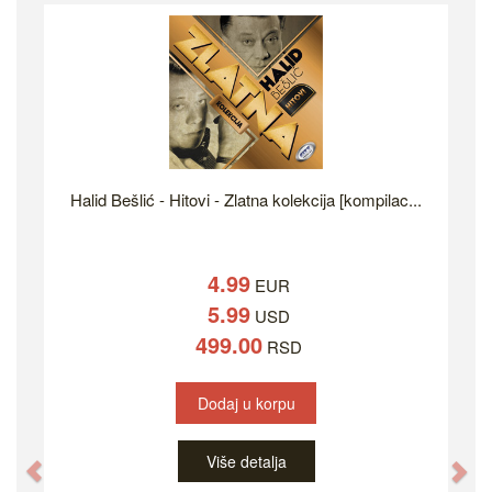
Halid Bešlić - Hitovi - Zlatna kolekcija [kompilac...
4.99
EUR
5.99
USD
499.00
RSD
Dodaj u korpu
Više detalja
Previous
Ne