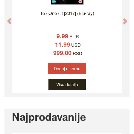
To / Ono / It [2017] (Blu-ray)
Previous
Ne
9.99
EUR
11.99
USD
999.00
RSD
Dodaj u korpu
Više detalja
Najprodavanije