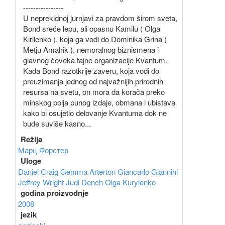
----------------
U neprekidnoj jurnjavi za pravdom širom sveta,
Bond sreće lepu, ali opasnu Kamilu ( Olga
Kirilenko ), koja ga vodi do Dominika Grina (
Metju Amalrik ), nemoralnog biznismena i
glavnog čoveka tajne organizacije Kvantum.
Kada Bond razotkrije zaveru, koja vodi do
preuzimanja jednog od najvažnijih prirodnih
resursa na svetu, on mora da korača preko
minskog polja punog izdaje, obmana i ubistava
kako bi osujetio delovanje Kvantuma dok ne
bude suviše kasno...
Režija
Марц Форстер
Uloge
Daniel Craig
Gemma Arterton
Giancarlo Giannini
Jeffrey Wright
Judi Dench
Olga Kurylenko
godina proizvodnje
2008
jezik