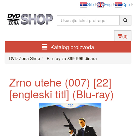
Srb
Eng
Срп
(0)
Katalog proizvoda
DVD Zona Shop
Blu-ray za 399-999 dinara
Zrno utehe (007) [22]
[engleski titl] (Blu-ray)