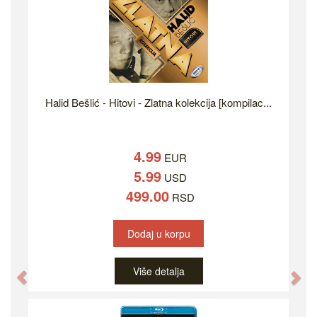
Halid Bešlić - Hitovi - Zlatna kolekcija [kompilac...
4.99
EUR
5.99
USD
499.00
RSD
Dodaj u korpu
Više detalja
Previous
Ne