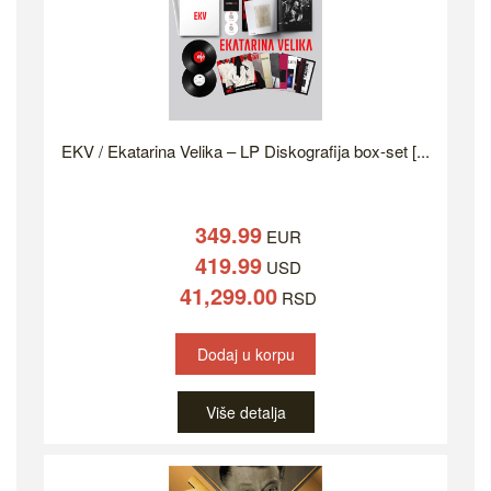
EKV / Ekatarina Velika – LP Diskografija box-set [...
349.99
EUR
419.99
USD
41,299.00
RSD
Dodaj u korpu
Više detalja