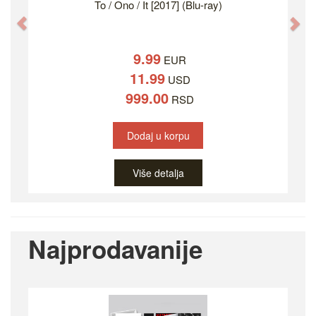
To / Ono / It [2017] (Blu-ray)
Previous
Ne
9.99
EUR
11.99
USD
999.00
RSD
Dodaj u korpu
Više detalja
Najprodavanije