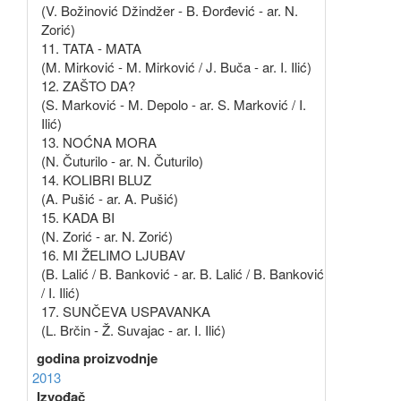
(V. Božinović Džindžer - B. Đorđević - ar. N.
Zorić)
11. TATA - MATA
(M. Mirković - M. Mirković / J. Buča - ar. I. Ilić)
12. ZAŠTO DA?
(S. Marković - M. Depolo - ar. S. Marković / I.
Ilić)
13. NOĆNA MORA
(N. Čuturilo - ar. N. Čuturilo)
14. KOLIBRI BLUZ
(A. Pušić - ar. A. Pušić)
15. KADA BI
(N. Zorić - ar. N. Zorić)
16. MI ŽELIMO LJUBAV
(B. Lalić / B. Banković - ar. B. Lalić / B. Banković
/ I. Ilić)
17. SUNČEVA USPAVANKA
(L. Brčin - Ž. Suvajac - ar. I. Ilić)
godina proizvodnje
2013
Izvođač