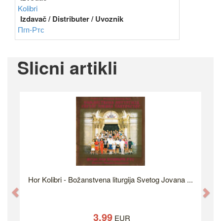
Kolibri
Izdavač / Distributer / Uvoznik
Пгп-Ртс
Slicni artikli
Hor Kolibri - Božanstvena liturgija Svetog Jovana ...
Previous
Ne
3.99
EUR