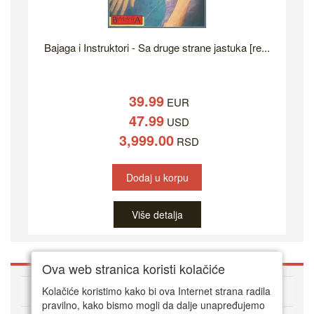
Bajaga i Instruktori - Sa druge strane jastuka [re...
39.99
EUR
47.99
USD
3,999.00
RSD
Dodaj u korpu
Više detalja
Ova web stranica koristi kolačiće
O DVD Zoni
Kolačiće koristimo kako bi ova Internet strana radila
pravilno, kako bismo mogli da dalje unapređujemo