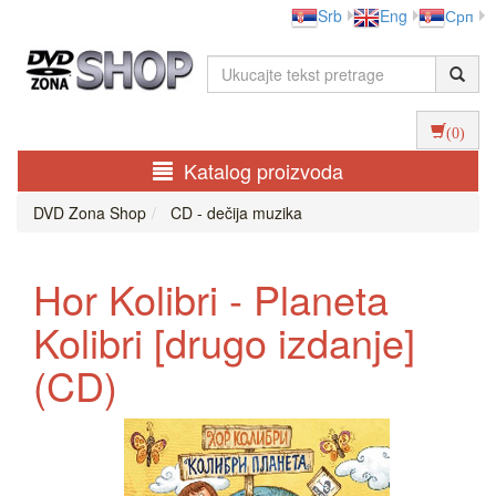
Srb
Eng
Срп
(0)
Katalog proizvoda
DVD Zona Shop
CD - dečija muzika
Hor Kolibri - Planeta
Kolibri [drugo izdanje]
(CD)