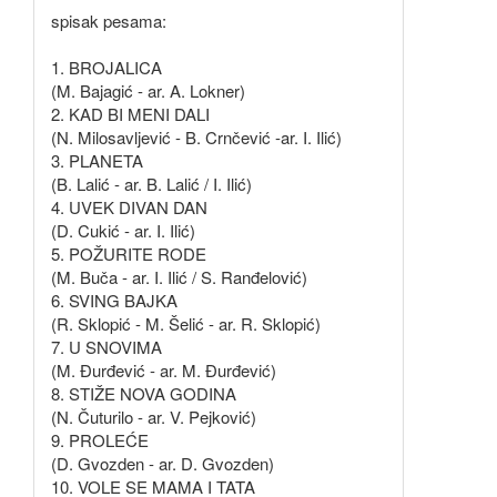
spisak pesama:
1. BROJALICA
(M. Bajagić - ar. A. Lokner)
2. KAD BI MENI DALI
(N. Milosavljević - B. Crnčević -ar. I. Ilić)
3. PLANETA
(B. Lalić - ar. B. Lalić / I. Ilić)
4. UVEK DIVAN DAN
(D. Cukić - ar. I. Ilić)
5. POŽURITE RODE
(M. Buča - ar. I. Ilić / S. Ranđelović)
6. SVING BAJKA
(R. Sklopić - M. Šelić - ar. R. Sklopić)
7. U SNOVIMA
(M. Đurđević - ar. M. Đurđević)
8. STIŽE NOVA GODINA
(N. Čuturilo - ar. V. Pejković)
9. PROLEĆE
(D. Gvozden - ar. D. Gvozden)
10. VOLE SE MAMA I TATA