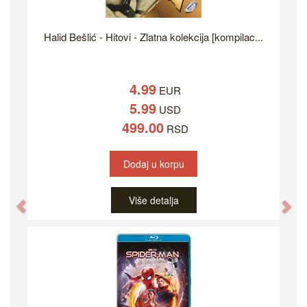
Halid Bešlić - Hitovi - Zlatna kolekcija [kompilac...
4.99
EUR
5.99
USD
499.00
RSD
Dodaj u korpu
Više detalja
Previous
Ne