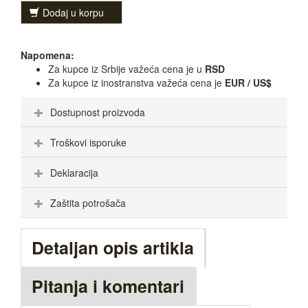
Dodaj u korpu
Napomena:
Za kupce iz Srbije važeća cena je u
RSD
Za kupce iz inostranstva važeća cena je
EUR / US$
Dostupnost proizvoda
Troškovi isporuke
Deklaracija
Zaštita potrošača
Detaljan opis artikla
Pitanja i komentari