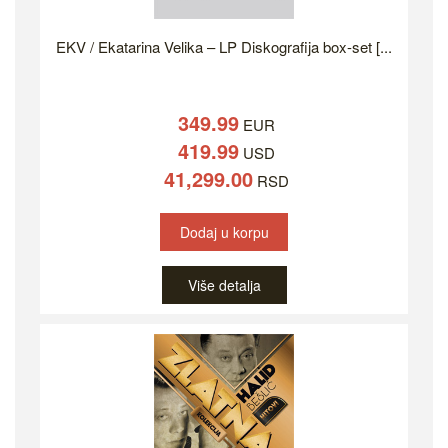
EKV / Ekatarina Velika – LP Diskografija box-set [...
349.99
EUR
419.99
USD
41,299.00
RSD
Dodaj u korpu
Više detalja