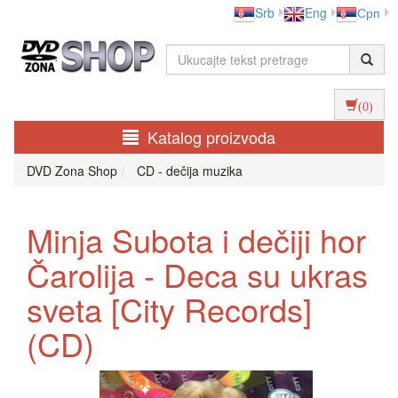
Srb
Eng
Срп
(0)
Katalog proizvoda
DVD Zona Shop
CD - dečija muzika
Minja Subota i dečiji hor
Čarolija - Deca su ukras
sveta [City Records]
(CD)