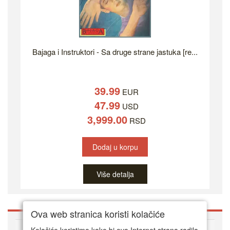
Bajaga i Instruktori - Sa druge strane jastuka [re...
39.99
EUR
47.99
USD
3,999.00
RSD
Dodaj u korpu
Više detalja
Ova web stranica koristi kolačiće
O DVD Zoni