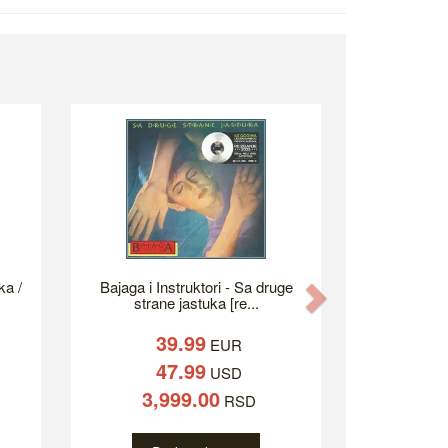
ka /
Bajaga i Instruktori - Sa druge
Next
strane jastuka [re...
39.99
EUR
47.99
USD
3,999.00
RSD