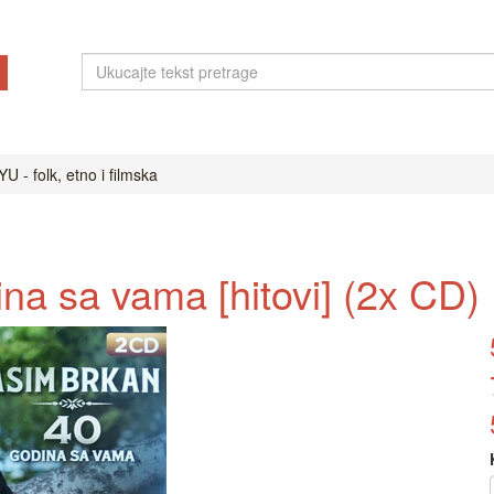
U - folk, etno i filmska
na sa vama [hitovi] (2x CD)