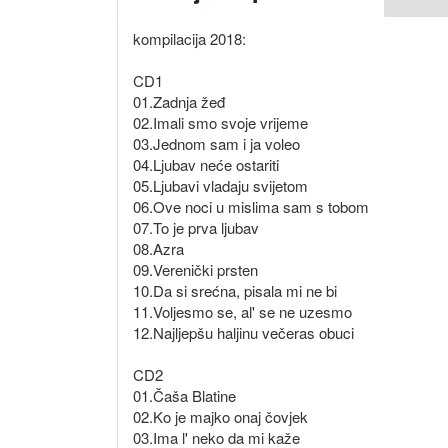
kompilacija 2018:
CD1
01.Zadnja žeđ
02.Imali smo svoje vrijeme
03.Jednom sam i ja voleo
04.Ljubav neće ostariti
05.Ljubavi vladaju svijetom
06.Ove noci u mislima sam s tobom
07.To je prva ljubav
08.Azra
09.Verenički prsten
10.Da si srećna, pisala mi ne bi
11.Voljesmo se, al' se ne uzesmo
12.Najljepšu haljinu večeras obuci
CD2
01.Čaša Blatine
02.Ko je majko onaj čovjek
03.Ima l' neko da mi kaže