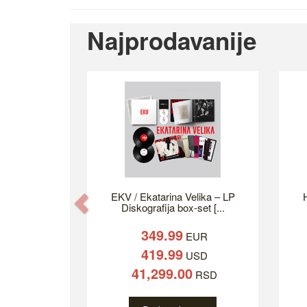
Najprodavanije
EKV / Ekatarina Velika – LP
H
Previous
Diskografija box-set [...
349.99
EUR
419.99
USD
41,299.00
RSD