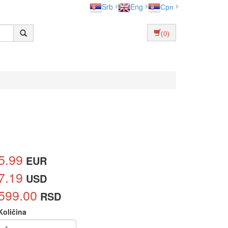
Srb
Eng
Срп
(0)
5.99
EUR
7.19
USD
599.00
RSD
Količina