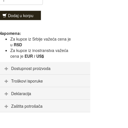
Dodaj u korpu
Napomena:
Za kupce iz Srbije važeća cena je
u
RSD
Za kupce iz inostranstva važeća
cena je
EUR / US$
Dostupnost proizvoda
Troškovi isporuke
Deklaracija
Zaštita potrošača