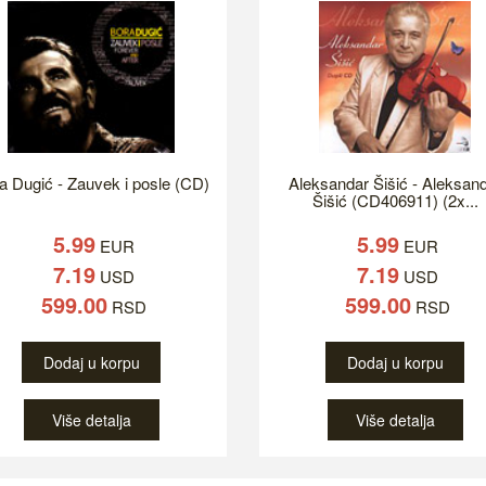
a Dugić - Zauvek i posle (CD)
Aleksandar Šišić - Aleksan
Šišić (CD406911) (2x...
5.99
5.99
EUR
EUR
7.19
7.19
USD
USD
599.00
599.00
RSD
RSD
Dodaj u korpu
Dodaj u korpu
Više detalja
Više detalja