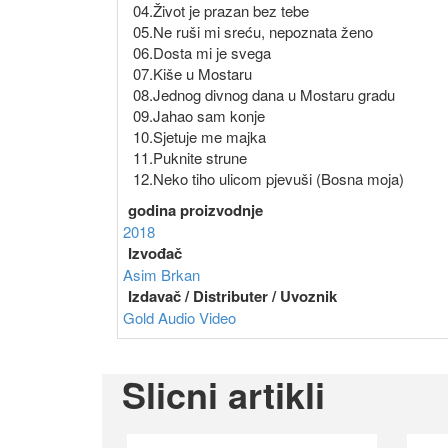
04.Život je prazan bez tebe
05.Ne ruši mi sreću, nepoznata ženo
06.Dosta mi je svega
07.Kiše u Mostaru
08.Jednog divnog dana u Mostaru gradu
09.Jahao sam konje
10.Sjetuje me majka
11.Puknite strune
12.Neko tiho ulicom pjevuši (Bosna moja)
godina proizvodnje
2018
Izvođač
Asim Brkan
Izdavač / Distributer / Uvoznik
Gold Audio Video
Slicni artikli