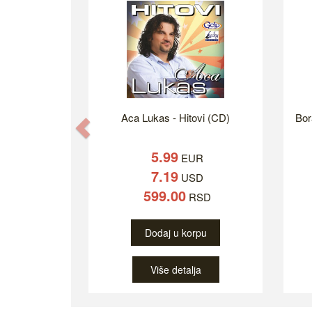
Aca Lukas - Hitovi (CD)
Bor
Previous
5.99
EUR
7.19
USD
599.00
RSD
Dodaj u korpu
Više detalja