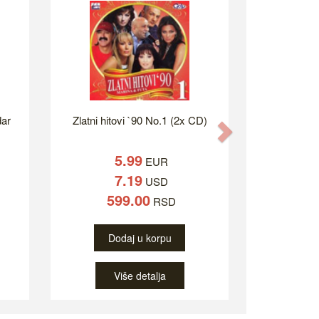
dar
Zlatni hitovi `90 No.1 (2x CD)
Next
5.99
EUR
7.19
USD
599.00
RSD
Dodaj u korpu
Više detalja