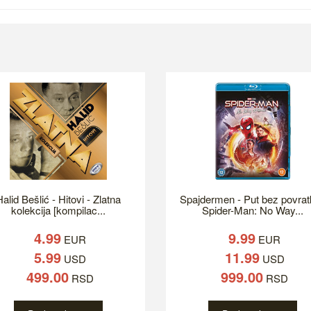
alid Bešlić - Hitovi - Zlatna
Spajdermen - Put bez povrat
kolekcija [kompilac...
Spider-Man: No Way...
4.99
9.99
EUR
EUR
5.99
11.99
USD
USD
499.00
999.00
RSD
RSD