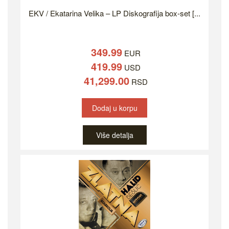
EKV / Ekatarina Velika – LP Diskografija box-set [...
349.99
EUR
419.99
USD
41,299.00
RSD
Dodaj u korpu
Više detalja