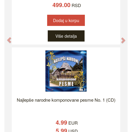
499.00
RSD
Dodaj u korpu
Više detalja
Previous
Ne
Najlepše narodne komponovane pesme No. 1 (CD)
4.99
EUR
5.99
USD