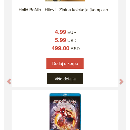
Halid Bešlić - Hitovi - Zlatna kolekcija [kompilac...
4.99
EUR
5.99
USD
499.00
RSD
Dodaj u korpu
Više detalja
Previous
Ne