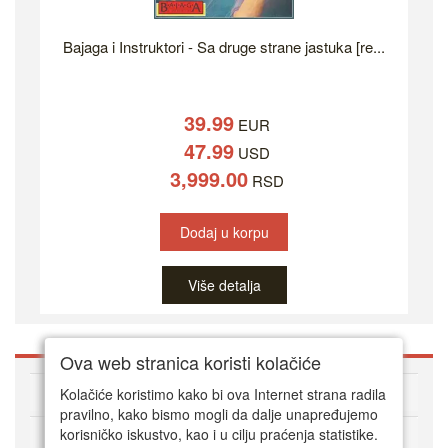
Bajaga i Instruktori - Sa druge strane jastuka [re...
39.99
EUR
47.99
USD
3,999.00
RSD
Dodaj u korpu
Više detalja
Ova web stranica koristi kolačiće
O DVD Zoni
Kolačiće koristimo kako bi ova Internet strana radila
pravilno, kako bismo mogli da dalje unapređujemo
korisničko iskustvo, kao i u cilju praćenja statistike.
Kako kupovati online