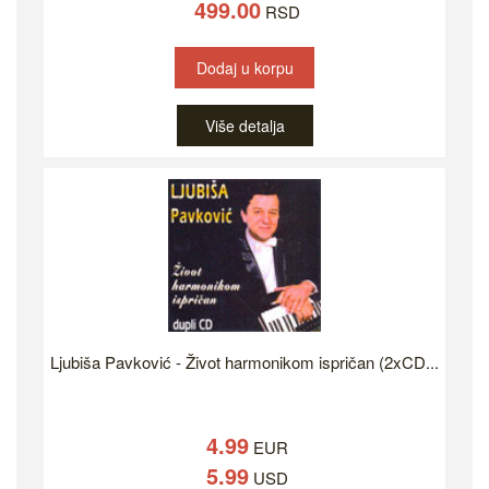
499.00
RSD
Dodaj u korpu
Više detalja
Ljubiša Pavković - Život harmonikom ispričan (2xCD...
4.99
EUR
5.99
USD