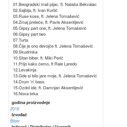
01.Beogradski mali pijac, ft. Nataša Bekvalac
02.Sajbija, ft. Ivan Kurtić
03.Ruse kose, ft. Jelena Tomašević
04.Zmaj preleće, ft. Pavle Aksentijević
05.Gipsy part one, ft. Jelena Tomašević
06.Gipsy part two
07.Turta
08.Čije je ono devojče ft. Jelena Tomašević
09.Skudrinka
10.Sitan biber, ft. Miki Perić
11.Prijo kako ćemo, ft Rale Laredo
12.Levakinja
13.Gde si bilo jare moje, ft. Jelena Tomašević
14.Drum 'n' bass
15.Ozdol ide, ft. Damnjan Aksentijević
16.Nova brka
godina proizvodnje
2016
Izvođač
Biber
Izdavač / Distributer / Uvoznik