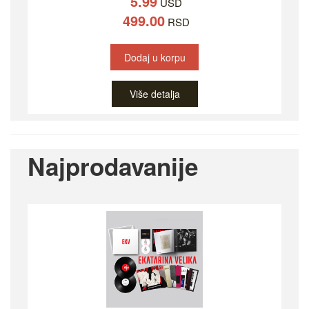
5.99
USD
499.00
RSD
Dodaj u korpu
Više detalja
Najprodavanije