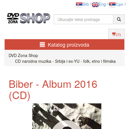
Srb
Eng
Срп
(0)
Katalog proizvoda
DVD Zona Shop
CD narodna muzika - Srbija i ex-YU - folk, etno i filmska
Biber - Album 2016
(CD)