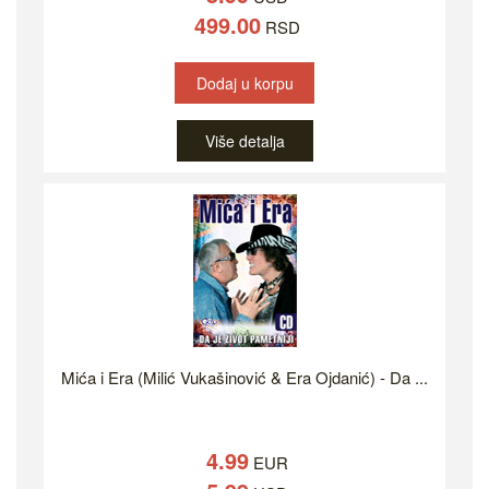
499.00
RSD
Dodaj u korpu
Više detalja
Mića i Era (Milić Vukašinović & Era Ojdanić) - Da ...
4.99
EUR