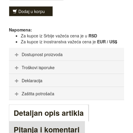
Dodaj u korpu
Napomena:
Za kupce iz Srbije važeća cena je u
RSD
Za kupce iz inostranstva važeća cena je
EUR / US$
Dostupnost proizvoda
Troškovi isporuke
Deklaracija
Zaštita potrošača
Detaljan opis artikla
Pitanja i komentari