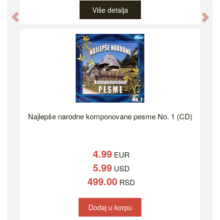
Više detalja
Previous
Ne
Najlepše narodne komponovane pesme No. 1 (CD)
4.99
EUR
5.99
USD
499.00
RSD
Dodaj u korpu