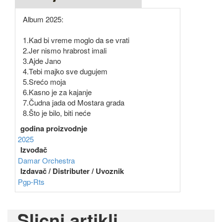
Album 2025:
1.Kad bi vreme moglo da se vrati
2.Jer nismo hrabrost imali
3.Ajde Jano
4.Tebi majko sve dugujem
5.Srećo moja
6.Kasno je za kajanje
7.Čudna jada od Mostara grada
8.Što je bilo, biti neće
godina proizvodnje
2025
Izvođač
Damar Orchestra
Izdavač / Distributer / Uvoznik
Pgp-Rts
Slicni artikli