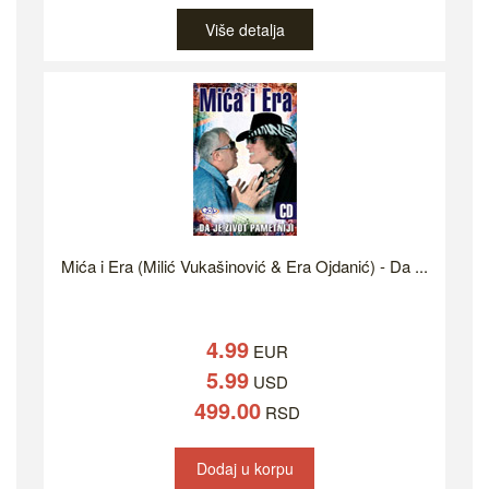
Više detalja
Mića i Era (Milić Vukašinović & Era Ojdanić) - Da ...
4.99
EUR
5.99
USD
499.00
RSD
Dodaj u korpu