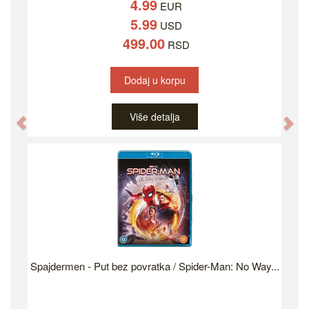
4.99
EUR
5.99
USD
499.00
RSD
Dodaj u korpu
Više detalja
Previous
Ne
Spajdermen - Put bez povratka / Spider-Man: No Way...