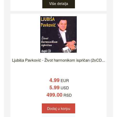
Više detalja
Ljubiša Pavković - Život harmonikom ispričan (2xCD...
4.99
EUR
5.99
USD
499.00
RSD
Dodaj u korpu