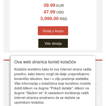
39.99
EUR
47.99
USD
3,999.00
RSD
Dodaj u korpu
Više detalja
Ova web stranica koristi kolačiće
O DVD Zoni
Kolačiće koristimo kako bi ova Internet strana radila
pravilno, kako bismo mogli da dalje unapređujemo
korisničko iskustvo, kao i u cilju praćenja statistike.
Kako kupovati online
Više informacija o kolačićima koje koristimo možete
dobiti klikom na dugme "Prikaži detalje". klikom na
Korisnički servis
dugme "Slažem se" ili nastavkom korišćenja naših
internet stranica smatramo da se slažete sa
Način plaćanja
upotrebom kolačića.