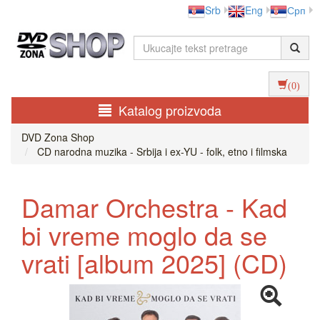
Srb
Eng
Срп
(0)
Katalog proizvoda
DVD Zona Shop
CD narodna muzika - Srbija i ex-YU - folk, etno i filmska
Damar Orchestra - Kad
bi vreme moglo da se
vrati [album 2025] (CD)