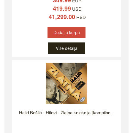
EUR
419.99
USD
41,299.00
RSD
Dodaj u korpu
Više detalja
Halid Bešlić - Hitovi - Zlatna kolekcija [kompilac...