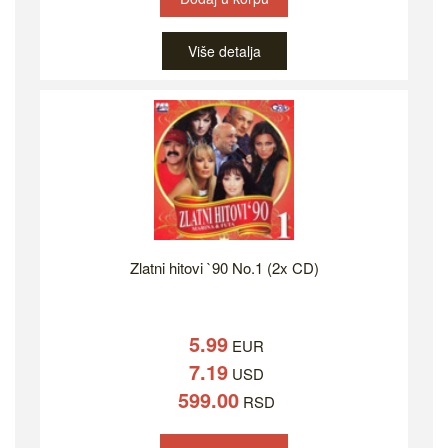
Više detalja
Zlatni hitovi `90 No.1 (2x CD)
5.99
EUR
7.19
USD
599.00
RSD