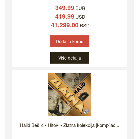
349.99
EUR
419.99
USD
41,299.00
RSD
Dodaj u korpu
Više detalja
Halid Bešlić - Hitovi - Zlatna kolekcija [kompilac...