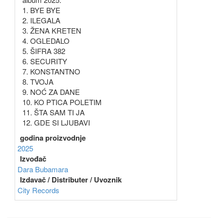
1. BYE BYE
2. ILEGALA
3. ŽENA KRETEN
4. OGLEDALO
5. ŠIFRA 382
6. SECURITY
7. KONSTANTNO
8. TVOJA
9. NOĆ ZA DANE
10. KO PTICA POLETIM
11. ŠTA SAM TI JA
12. GDE SI LJUBAVI
godina proizvodnje
2025
Izvođač
Dara Bubamara
Izdavač / Distributer / Uvoznik
City Records