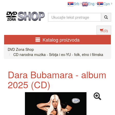
Srb
Eng
Срп
(0)
Katalog proizvoda
DVD Zona Shop
CD narodna muzika - Srbija i ex-YU - folk, etno i filmska
Dara Bubamara - album
2025 (CD)