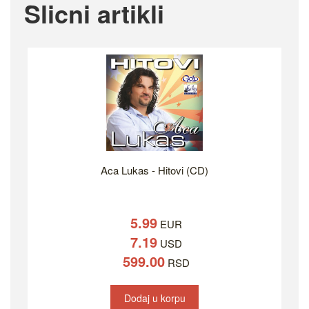
Slicni artikli
Aca Lukas - Hitovi (CD)
5.99
EUR
7.19
USD
599.00
RSD
Dodaj u korpu