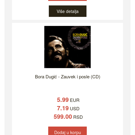
Više detalja
Bora Dugić - Zauvek i posle (CD)
5.99
EUR
7.19
USD
599.00
RSD
Dodaj u korpu