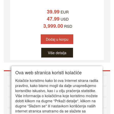
39.99
EUR
47.99
USD
3,999.00
RSD
Dodaj u korpu
Više detalja
Ova web stranica koristi kolačiće
O DVD Zoni
Kolačiće koristimo kako bi ova Internet strana radila
pravilno, kako bismo mogli da dalje unapređujemo
korisničko iskustvo, kao i u cilju praćenja statistike.
Kako kupovati online
Više informacija o kolačićima koje koristimo možete
dobiti klikom na dugme "Prikaži detalje". klikom na
Korisnički servis
dugme "Slažem se" ili nastavkom korišćenja naših
internet stranica smatramo da se slažete sa
Način plaćanja