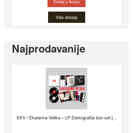
Dodaj u korpu
Više detalja
Najprodavanije
EKV / Ekatarina Velika – LP Diskografija box-set [...