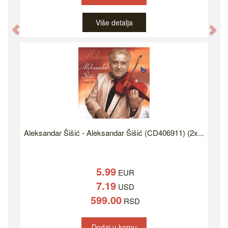
Više detalja
Previous
Ne
Aleksandar Šišić - Aleksandar Šišić (CD406911) (2x...
5.99
EUR
7.19
USD
599.00
RSD
Dodaj u korpu