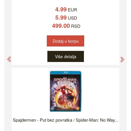
4.99
EUR
5.99
USD
499.00
RSD
Dodaj u korpu
Više detalja
Previous
Ne
Spajdermen - Put bez povratka / Spider-Man: No Way...