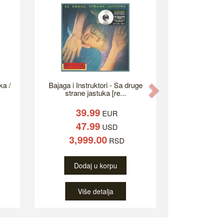
ka /
Bajaga i Instruktori - Sa druge
Next
strane jastuka [re...
39.99
EUR
47.99
USD
3,999.00
RSD
Dodaj u korpu
Više detalja