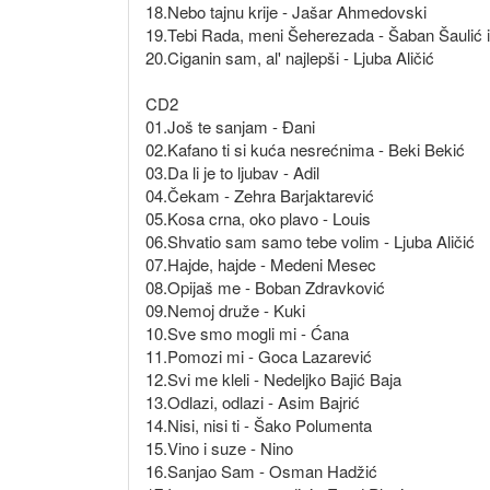
18.Nebo tajnu krije - Jašar Ahmedovski
19.Tebi Rada, meni Šeherezada - Šaban Šaulić 
20.Ciganin sam, al' najlepši - Ljuba Aličić
CD2
01.Još te sanjam - Đani
02.Kafano ti si kuća nesrećnima - Beki Bekić
03.Da li je to ljubav - Adil
04.Čekam - Zehra Barjaktarević
05.Kosa crna, oko plavo - Louis
06.Shvatio sam samo tebe volim - Ljuba Aličić
07.Hajde, hajde - Medeni Mesec
08.Opijaš me - Boban Zdravković
09.Nemoj druže - Kuki
10.Sve smo mogli mi - Ćana
11.Pomozi mi - Goca Lazarević
12.Svi me kleli - Nedeljko Bajić Baja
13.Odlazi, odlazi - Asim Bajrić
14.Nisi, nisi ti - Šako Polumenta
15.Vino i suze - Nino
16.Sanjao Sam - Osman Hadžić