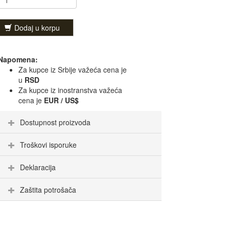
Dodaj u korpu
Napomena:
Za kupce iz Srbije važeća cena je
u
RSD
Za kupce iz inostranstva važeća
cena je
EUR / US$
Dostupnost proizvoda
Troškovi isporuke
Deklaracija
Zaštita potrošača