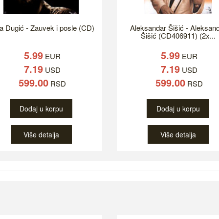
a Dugić - Zauvek i posle (CD)
Aleksandar Šišić - Aleksan
Šišić (CD406911) (2x...
5.99
5.99
EUR
EUR
7.19
7.19
USD
USD
599.00
599.00
RSD
RSD
Dodaj u korpu
Dodaj u korpu
Više detalja
Više detalja