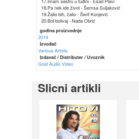
17.Imam sestru u tuđini - Esad Plavi
18.Pa nek ide život - Šemsa Suljaković
19.Žalio bih, žalio - Šerif Konjević
20.Bol bolivaj - Nada Obrić
godina proizvodnje
2019
Izvođač
Various Artists
Izdavač / Distributer / Uvoznik
Gold Audio Video
Slicni artikli