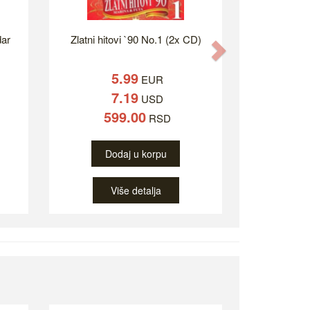
dar
Zlatni hitovi `90 No.1 (2x CD)
Next
5.99
EUR
7.19
USD
599.00
RSD
Dodaj u korpu
Više detalja