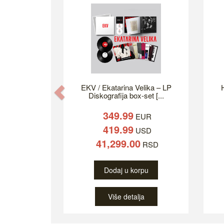
EKV / Ekatarina Velika – LP
H
Previous
Diskografija box-set [...
349.99
EUR
419.99
USD
41,299.00
RSD
Dodaj u korpu
Više detalja