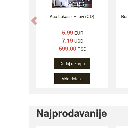
Aca Lukas - Hitovi (CD)
Bor
Previous
5.99
EUR
7.19
USD
599.00
RSD
Dodaj u korpu
Više detalja
Najprodavanije