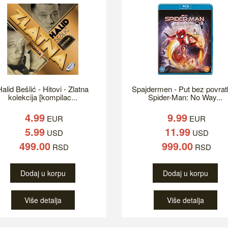
alid Bešlić - Hitovi - Zlatna
Spajdermen - Put bez povrat
kolekcija [kompilac...
Spider-Man: No Way...
4.99
9.99
EUR
EUR
5.99
11.99
USD
USD
499.00
999.00
RSD
RSD
Dodaj u korpu
Dodaj u korpu
Više detalja
Više detalja