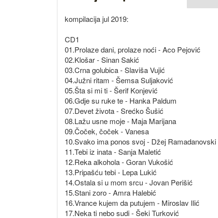
kompilacija jul 2019:
CD1
01.Prolaze dani, prolaze noći - Aco Pejović
02.Klošar - Sinan Sakić
03.Crna golubica - Slaviša Vujić
04.Južni ritam - Šemsa Suljaković
05.Šta si mi ti - Šerif Konjević
06.Gdje su ruke te - Hanka Paldum
07.Devet života - Srećko Šušić
08.Lažu usne moje - Maja Marijana
09.Čoček, čoček - Vanesa
10.Svako ima ponos svoj - Džej Ramadanovski
11.Tebi iz inata - Sanja Maletić
12.Reka alkohola - Goran Vukošić
13.Pripašću tebi - Lepa Lukić
14.Ostala si u mom srcu - Jovan Perišić
15.Stani zoro - Amra Halebić
16.Vrance kujem da putujem - Miroslav Ilić
17.Neka ti nebo sudi - Šeki Turković