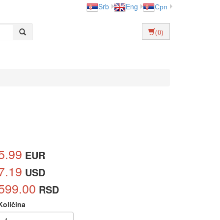
Srb
Eng
Срп
(0)
5.99
EUR
7.19
USD
599.00
RSD
Količina