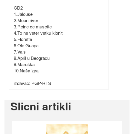
CD2
1.Jalouse
2.Moon river
3.Reine de musette
4.To ne veter vetku klonit
5.Florette
6.Ole Guapa
7.Vals
8.April u Beogradu
9.Maruška
10.Naša igra
izdavač: PGP-RTS
Slicni artikli