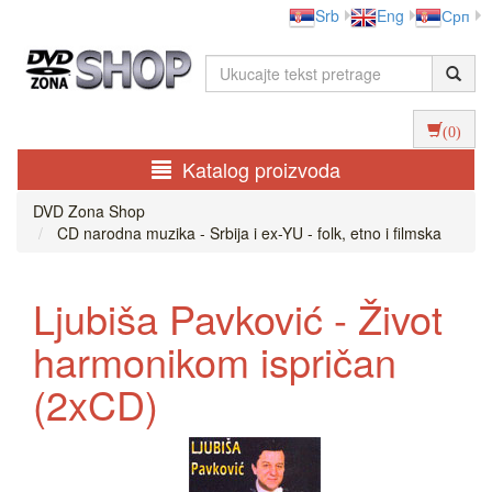
Srb
Eng
Срп
(0)
Katalog proizvoda
DVD Zona Shop
CD narodna muzika - Srbija i ex-YU - folk, etno i filmska
Ljubiša Pavković - Život
harmonikom ispričan
(2xCD)