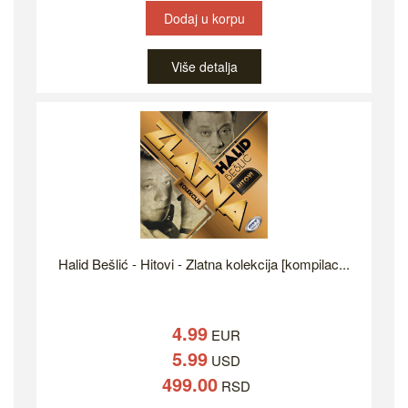
Dodaj u korpu
Više detalja
Halid Bešlić - Hitovi - Zlatna kolekcija [kompilac...
4.99
EUR
5.99
USD
499.00
RSD