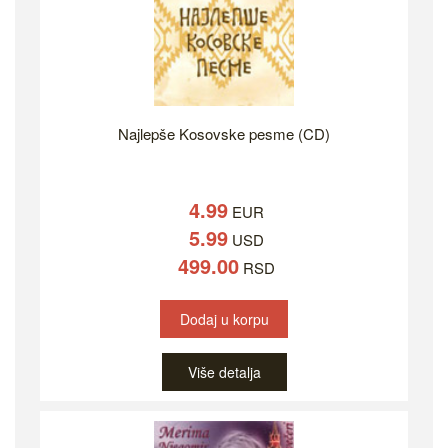
Najlepše Kosovske pesme (CD)
4.99
EUR
5.99
USD
499.00
RSD
Dodaj u korpu
Više detalja