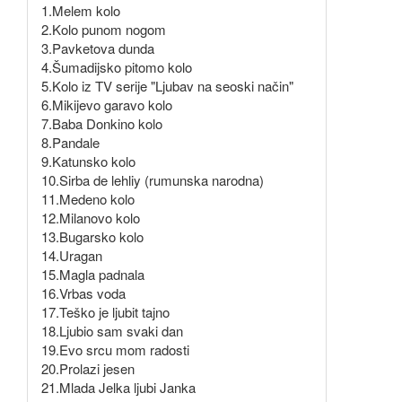
1.Melem kolo
2.Kolo punom nogom
3.Pavketova dunda
4.Šumadijsko pitomo kolo
5.Kolo iz TV serije "Ljubav na seoski način"
6.Mikijevo garavo kolo
7.Baba Donkino kolo
8.Pandale
9.Katunsko kolo
10.Sirba de lehliy (rumunska narodna)
11.Medeno kolo
12.Milanovo kolo
13.Bugarsko kolo
14.Uragan
15.Magla padnala
16.Vrbas voda
17.Teško je ljubit tajno
18.Ljubio sam svaki dan
19.Evo srcu mom radosti
20.Prolazi jesen
21.Mlada Jelka ljubi Janka