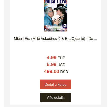
Mića i Era (Milić Vukašinović & Era Ojdanić) - Da ...
4.99
EUR
5.99
USD
499.00
RSD
Dodaj u korpu
Više detalja