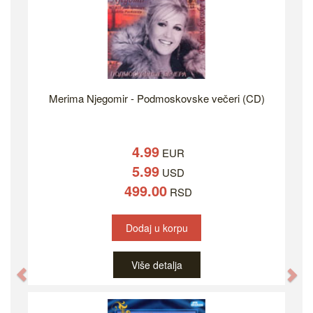
Merima Njegomir - Podmoskovske večeri (CD)
4.99
EUR
5.99
USD
499.00
RSD
Dodaj u korpu
Više detalja
Previous
Ne