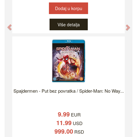
Dodaj u korpu
Više detalja
Previous
Ne
Spajdermen - Put bez povratka / Spider-Man: No Way...
9.99
EUR
11.99
USD
999.00
RSD