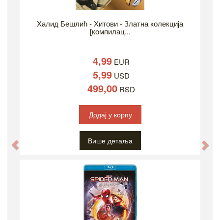
Халид Бешлић - Хитови - Златна колекција
[компилац...
4,99
EUR
5,99
USD
499,00
RSD
Додај у корпу
Више детаља
Previous
Ne