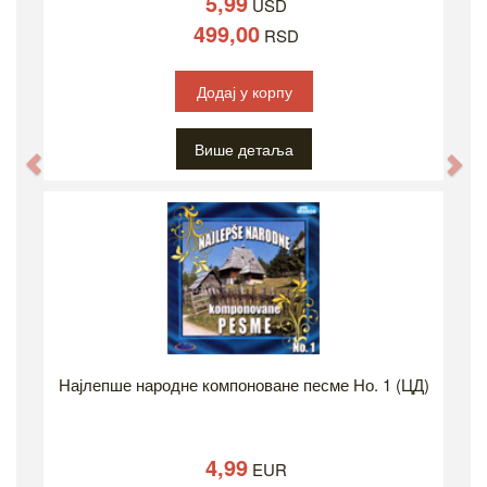
5,99
USD
499,00
RSD
Додај у корпу
Више детаља
Previous
Ne
Најлепше народне компоноване песме Но. 1 (ЦД)
4,99
EUR