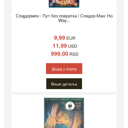
Спајдермен - Пут без повратка / Спидер-Ман: Но
Wаy...
9,99
EUR
11,99
USD
999,00
RSD
Додај у корпу
Више детаља