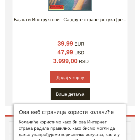
Бајага и Инструктори - Са друге стране јастука [ре...
39,99
EUR
47,99
USD
3.999,00
RSD
Додај у корпу
Више детаља
Ова веб страница користи колачиће
Колачиће користимо како би ова Интернет
O ДВД ЗОНИ
страна радила правилно, како бисмо могли да
даље унапређујемо корисничко искуство, као и у