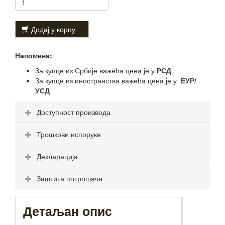
Додај у корпу
Напомена:
За купце из Србије важећа цена је у
РСД
За купце из иностранства важећа цена је у
ЕУР/
УСД
Доступност производа
Трошкови испоруке
Декларација
Заштита потрошача
Детаљан опис