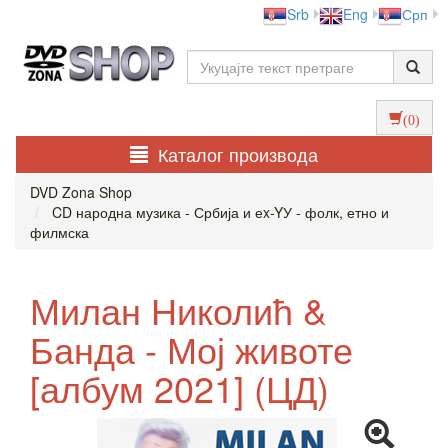
Srb
Eng
Срп
(0)
Каталог производа
DVD Zona Shop
CD народна музика - Србија и еx-YУ - фолк, етно и
филмска
Милан Николић &
Банда - Мој животе
[албум 2021] (ЦД)