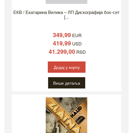
ЕКВ / Екатарина Велика – ЛП Дискографија боx-сет
[...
349,99
EUR
419,99
USD
41.299,00
RSD
Додај у корпу
Више детаља