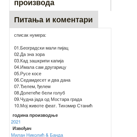
производа
Питања и коментари
списак нумера:
01.Београдски мали пијац
02.Да зна зора
03.Кад зашкрипи капија
04.Имала сам другарицу
05.Русе косе
06.Седамдесет и два дана
07.Ђелем, ђелем
08.Долетеће бели голуб
09.Чудна јада од Мостара града
10.Мој животе феат. Тихомир Станић
година производње
2021
Извођач
Милан Николић & Банда