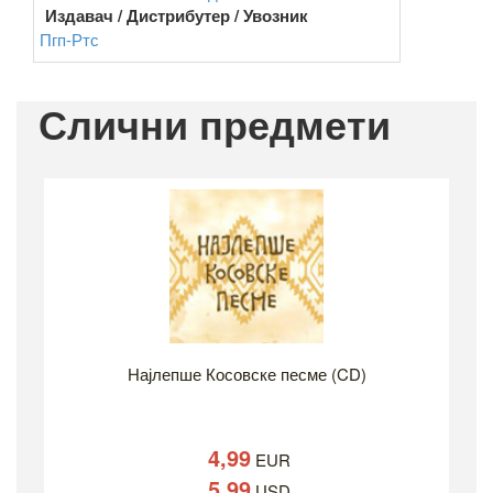
Издавач / Дистрибутер / Увозник
Пгп-Ртс
Слични предмети
Најлепше Косовске песме (CD)
4,99
EUR
5,99
USD