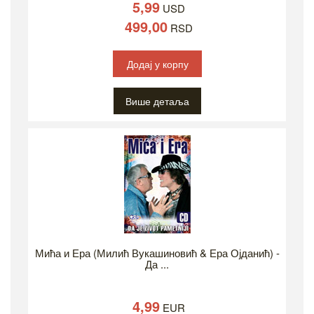
5,99
USD
499,00
RSD
Додај у корпу
Више детаља
Мића и Ера (Милић Вукашиновић & Ера Ојданић) -
Да ...
4,99
EUR