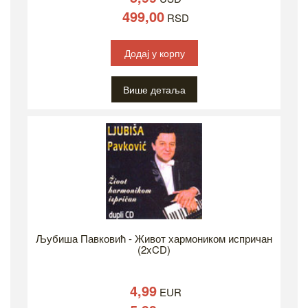
499,00
RSD
Додај у корпу
Више детаља
Љубиша Павковић - Живот хармоником испричан
(2xCD)
4,99
EUR