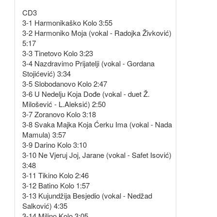
CD3
3-1 Harmonikaško Kolo 3:55
3-2 Harmoniko Moja (vokal - Radojka Živković)
5:17
3-3 Tinetovo Kolo 3:23
3-4 Nazdravimo Prijatelji (vokal - Gordana
Stojićević) 3:34
3-5 Slobodanovo Kolo 2:47
3-6 U Nedelju Koja Dođe (vokal - duet Ž.
Milošević - L.Aleksić) 2:50
3-7 Zoranovo Kolo 3:18
3-8 Svaka Majka Koja Ćerku Ima (vokal - Nada
Mamula) 3:57
3-9 Darino Kolo 3:10
3-10 Ne Vjeruj Joj, Jarane (vokal - Safet Isović)
3:48
3-11 Tikino Kolo 2:46
3-12 Batino Kolo 1:57
3-13 Kujundžija Besjedio (vokal - Nedžad
Salković) 4:35
3-14 Milino Kolo 3:05