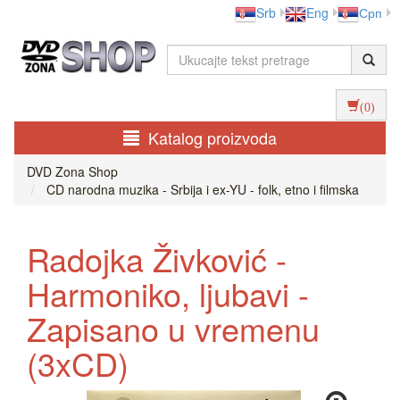
Srb
Eng
Срп
(0)
Katalog proizvoda
DVD Zona Shop
CD narodna muzika - Srbija i ex-YU - folk, etno i filmska
Radojka Živković -
Harmoniko, ljubavi -
Zapisano u vremenu
(3xCD)