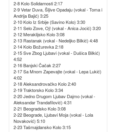
2-8 Kolo Solidarnosti 2:17
2-9 Vetar Duva, Šljive Opadaju (vokal - Toma i
Andrija Bajić) 3:25
2-10 Kolo Iz Srbije (Savino Kolo) 3:30
2-11 Selo Zove, Oj! (vokal - Anica Jocić) 3:20
2-12 Meraklijsko Kolo 3:08
2-13 Rastanak (vokal - Nedeljko Bilkić) 4:48
2-14 Kolo Božurevka 2:18
2-15 Sve Zbog Ljubavi (vokal - Dušica Bilkić)
4:52
2-16 Banjski Čačak 2:27
2-17 Sa Mnom Zapevajte (vokal - Lepa Lukić)
4:02
2-18 Aleksandrovačko Kolo 2:40
2-19 Traktorsko Kolo 3:34
2-20 Jedno Drugom Ljubav Dajmo (vokal -
Aleksandar Trandafilović) 4:31
2-21 Beogradsko Kolo 3:08
2-22 Beograde, Ljubavi Moja (vokal - Lola
Novaković) 5:10
2-23 Tašmajdansko Kolo 3:15