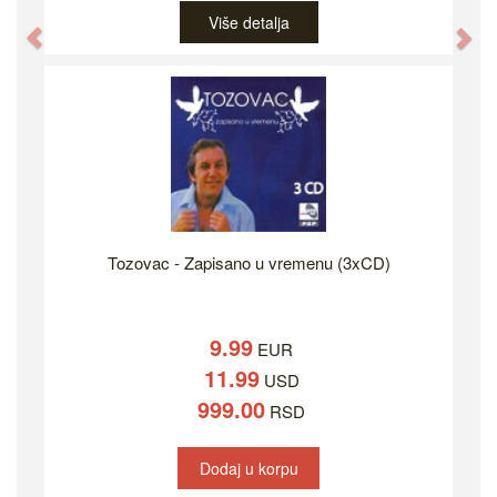
Više detalja
Previous
Ne
Tozovac - Zapisano u vremenu (3xCD)
9.99
EUR
11.99
USD
999.00
RSD
Dodaj u korpu