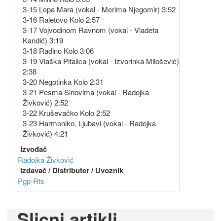
3-15 Lepa Mara (vokal - Merima Njegomir) 3:52
3-16 Raletovo Kolo 2:57
3-17 Vojvodinom Ravnom (vokal - Vladeta
Kandić) 3:19
3-18 Radino Kolo 3:06
3-19 Vlaška Pitalica (vokal - Izvorinka Milošević)
2:38
3-20 Negotinka Kolo 2:31
3-21 Pesma Sinovima (vokal - Radojka
Živković) 2:52
3-22 Kruševačko Kolo 2:52
3-23 Harmoniko, Ljubavi (vokal - Radojka
Živković) 4:21
Izvođač
Radojka Živković
Izdavač / Distributer / Uvoznik
Pgp-Rts
Slicni artikli