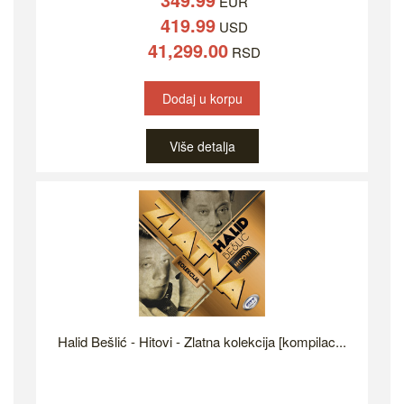
EUR
419.99
USD
41,299.00
RSD
Dodaj u korpu
Više detalja
Halid Bešlić - Hitovi - Zlatna kolekcija [kompilac...