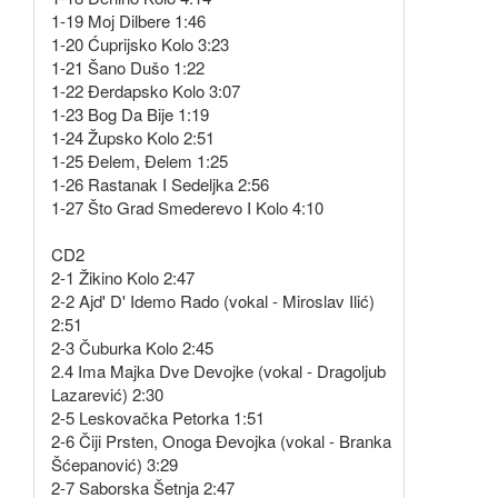
1-19 Moj Dilbere 1:46
1-20 Ćuprijsko Kolo 3:23
1-21 Šano Dušo 1:22
1-22 Đerdapsko Kolo 3:07
1-23 Bog Da Bije 1:19
1-24 Župsko Kolo 2:51
1-25 Đelem, Đelem 1:25
1-26 Rastanak I Sedeljka 2:56
1-27 Što Grad Smederevo I Kolo 4:10
CD2
2-1 Žikino Kolo 2:47
2-2 Ajd' D' Idemo Rado (vokal - Miroslav Ilić)
2:51
2-3 Čuburka Kolo 2:45
2.4 Ima Majka Dve Devojke (vokal - Dragoljub
Lazarević) 2:30
2-5 Leskovačka Petorka 1:51
2-6 Čiji Prsten, Onoga Đevojka (vokal - Branka
Šćepanović) 3:29
2-7 Saborska Šetnja 2:47