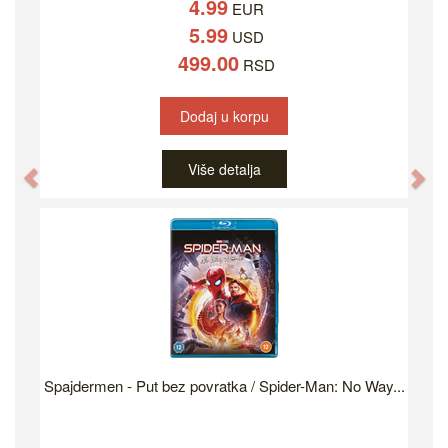
4.99
EUR
5.99
USD
499.00
RSD
Dodaj u korpu
Više detalja
Previous
Ne
Spajdermen - Put bez povratka / Spider-Man: No Way...