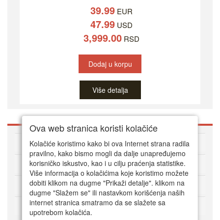
39.99
EUR
47.99
USD
3,999.00
RSD
Dodaj u korpu
Više detalja
Ova web stranica koristi kolačiće
O DVD Zoni
Kolačiće koristimo kako bi ova Internet strana radila
pravilno, kako bismo mogli da dalje unapređujemo
korisničko iskustvo, kao i u cilju praćenja statistike.
Kako kupovati online
Više informacija o kolačićima koje koristimo možete
dobiti klikom na dugme "Prikaži detalje". klikom na
Korisnički servis
dugme "Slažem se" ili nastavkom korišćenja naših
internet stranica smatramo da se slažete sa
Način plaćanja
upotrebom kolačića.