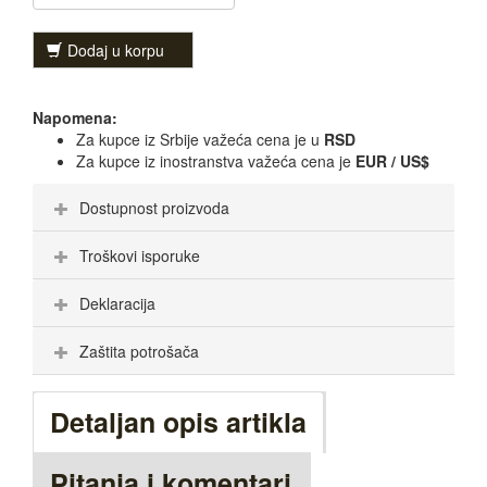
Dodaj u korpu
Napomena:
Za kupce iz Srbije važeća cena je u
RSD
Za kupce iz inostranstva važeća cena je
EUR / US$
Dostupnost proizvoda
Troškovi isporuke
Deklaracija
Zaštita potrošača
Detaljan opis artikla
Pitanja i komentari