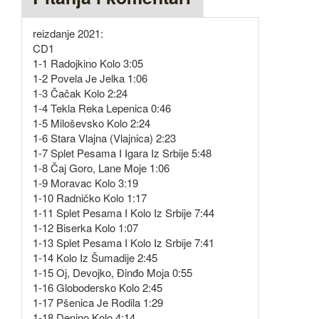
reizdanje 2021:
CD1
1-1 Radojkino Kolo 3:05
1-2 Povela Je Jelka 1:06
1-3 Čačak Kolo 2:24
1-4 Tekla Reka Lepenica 0:46
1-5 Miloševsko Kolo 2:24
1-6 Stara Vlajna (Vlajnica) 2:23
1-7 Splet Pesama I Igara Iz Srbije 5:48
1-8 Čaj Goro, Lane Moje 1:06
1-9 Moravac Kolo 3:19
1-10 Radničko Kolo 1:17
1-11 Splet Pesama I Kolo Iz Srbije 7:44
1-12 Biserka Kolo 1:07
1-13 Splet Pesama I Kolo Iz Srbije 7:41
1-14 Kolo Iz Šumadije 2:45
1-15 Oj, Devojko, Đinđo Moja 0:55
1-16 Globodersko Kolo 2:45
1-17 Pšenica Je Rodila 1:29
1-18 Denino Kolo 4:14