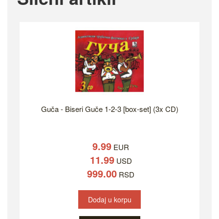
Guča - Biseri Guče 1-2-3 [box-set] (3x CD)
9.99
EUR
11.99
USD
999.00
RSD
Dodaj u korpu