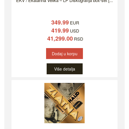
EKV / Ekatarina Velika – LP Diskografija box-set [...
349.99
EUR
419.99
USD
41,299.00
RSD
Dodaj u korpu
Više detalja