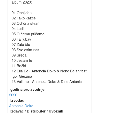
album 2020:
01.Onaj dan
02.Tako kažeš
03.Odlična stvar
04.Ludi ti
05.O čemu pričamo
06.Ta ljubav
07.Zato što
08.Sve osim nas
09.Sreća
10.Jesam te
11.Božić
12.Ella Ee - Antonela Doko & Neno Belan fest.
Igor Geržina
13.Voli me - Antonela Doko & Dino Antonić
godina proizvodnje
2020
Izvođač
Antonela Doko
Izdavač / Distributer / Uvoznik