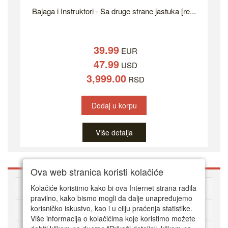
Bajaga i Instruktori - Sa druge strane jastuka [re...
39.99
EUR
47.99
USD
3,999.00
RSD
Dodaj u korpu
Više detalja
Ova web stranica koristi kolačiće
O DVD Zoni
Kolačiće koristimo kako bi ova Internet strana radila
pravilno, kako bismo mogli da dalje unapređujemo
korisničko iskustvo, kao i u cilju praćenja statistike.
Kako kupovati online
Više informacija o kolačićima koje koristimo možete