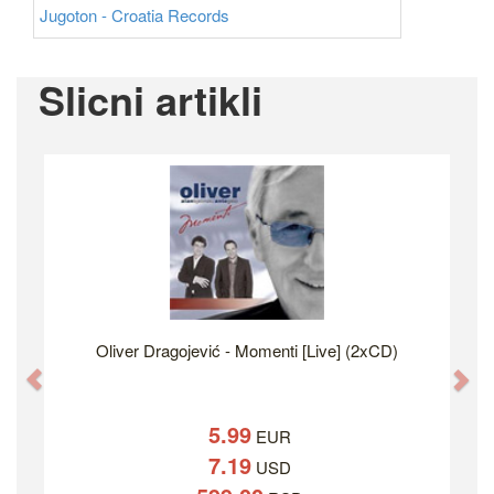
Jugoton - Croatia Records
Slicni artikli
Oliver Dragojević - Momenti [Live] (2xCD)
Previous
Ne
5.99
EUR
7.19
USD