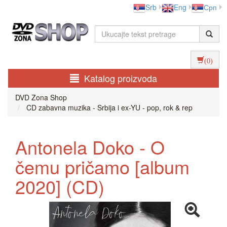
Srb
Eng
Срп
(0)
Katalog proizvoda
DVD Zona Shop
CD zabavna muzika - Srbija i ex-YU - pop, rok & rep
Antonela Doko - O
čemu pričamo [album
2020] (CD)