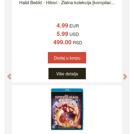
Halid Bešlić - Hitovi - Zlatna kolekcija [kompilac...
4.99
EUR
5.99
USD
499.00
RSD
Dodaj u korpu
Više detalja
Previous
Ne