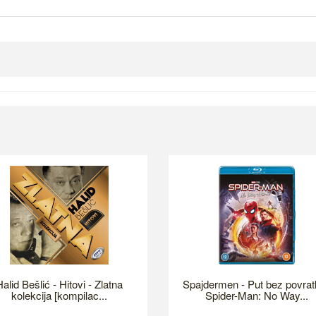
alid Bešlić - Hitovi - Zlatna
Spajdermen - Put bez povrat
kolekcija [kompilac...
Spider-Man: No Way...