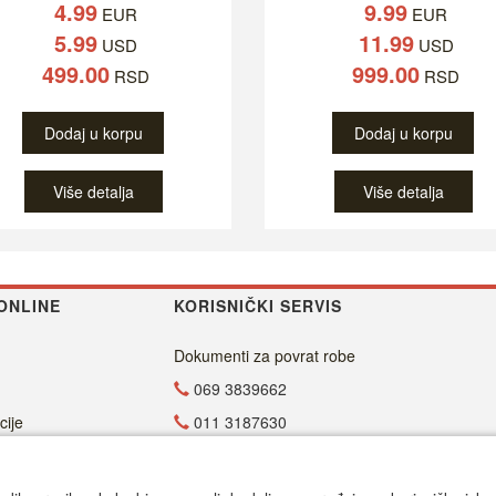
4.99
9.99
EUR
EUR
5.99
11.99
USD
USD
499.00
999.00
RSD
RSD
Dodaj u korpu
Dodaj u korpu
Više detalja
Više detalja
ONLINE
KORISNIČKI SERVIS
Dokumenti za povrat robe
069 3839662
cije
011 3187630
011 4029654
office@dvdzona.co.rs