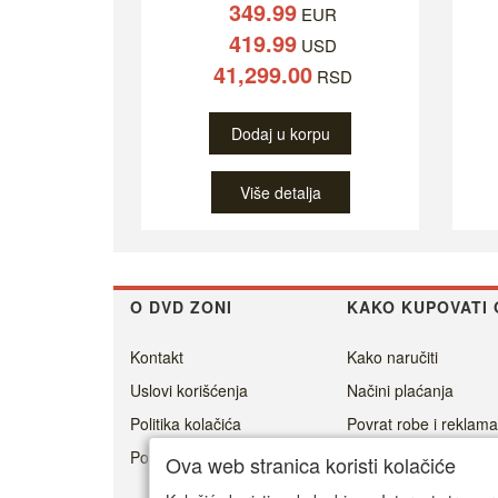
349.99
EUR
419.99
USD
41,299.00
RSD
Dodaj u korpu
Više detalja
O DVD ZONI
KAKO KUPOVATI 
Kontakt
Kako naručiti
Uslovi korišćenja
Načini plaćanja
Politika kolačića
Povrat robe i reklama
Politika privatnosti
Cenovnik dostave
Ova web stranica koristi kolačiće
Isporuka