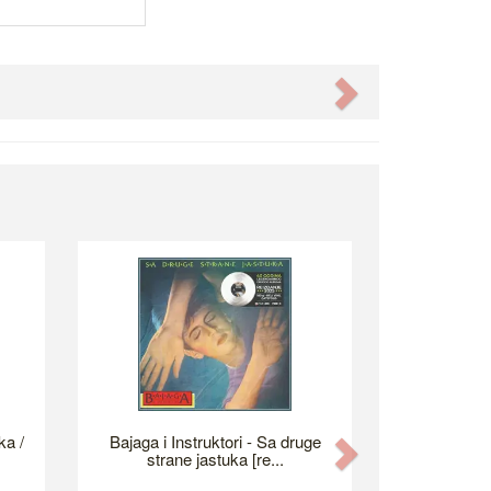
Next
ka /
Bajaga i Instruktori - Sa druge
Next
strane jastuka [re...