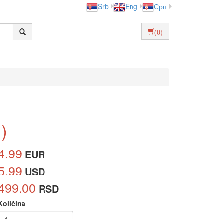
Srb
Eng
Срп
(0)
)
4.99
EUR
5.99
USD
499.00
RSD
Količina