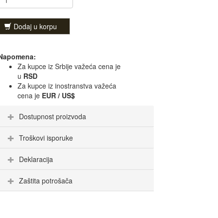
Dodaj u korpu
Napomena:
Za kupce iz Srbije važeća cena je
u
RSD
Za kupce iz inostranstva važeća
cena je
EUR / US$
Dostupnost proizvoda
Troškovi isporuke
Deklaracija
Zaštita potrošača