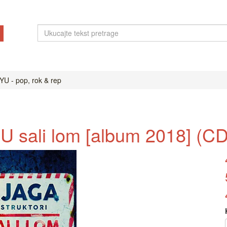
YU - pop, rok & rep
- U sali lom [album 2018] (CD