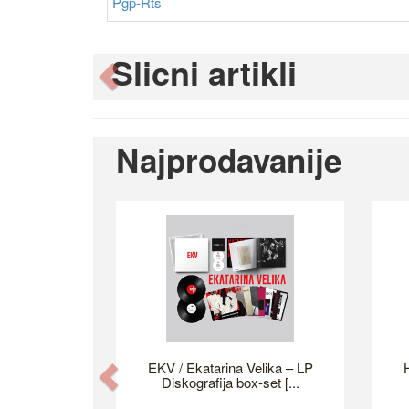
Pgp-Rts
Slicni artikli
Previous
Najprodavanije
EKV / Ekatarina Velika – LP
H
Previous
Diskografija box-set [...