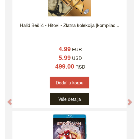
Halid Bešlić - Hitovi - Zlatna kolekcija [kompilac...
4.99
EUR
5.99
USD
499.00
RSD
Dodaj u korpu
Više detalja
Previous
Ne