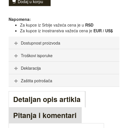
Dodaj u korpu
Napomena:
Za kupce iz Srbije važeća cena je u
RSD
Za kupce iz inostranstva važeća cena je
EUR / US$
Dostupnost proizvoda
Troškovi isporuke
Deklaracija
Zaštita potrošača
Detaljan opis artikla
Pitanja i komentari