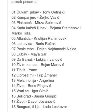
spisak pesama:
01.Čuvam ljubav - Tony Cetinski
02.Kompanjero - Željko Vasić
03.Plakaćeš - Mirza Selimović
04.Kada kažeš ljubav - Bojana Stamenov i
Marko Tolja
05.Atlantida - Kristijan Rahimovski
06.Lastavica - Boris Režak
07.Posle tebe - Dejan Najdanović Najda
08.Ljubav - Maya Sar
09.Da li znaš - Lukijan Ivanović
10.Živim za nas - Bojan Marović
11.Tirkiz - Yanx
12.Oprosti mi - Filip Žmaher
13.Melanhonija - Angellina
14.Život - Boris Pingović
15.Vrati se - Igor Simić
16.Beli grad - Jasna Gospić
17.Život - Davor Jovanović
18.Beograd, ti i ja - Lado Leskovar