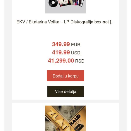
EKV / Ekatarina Velika – LP Diskografija box-set [...
349.99
EUR
419.99
USD
41,299.00
RSD
Dodaj u korpu
Više detalja