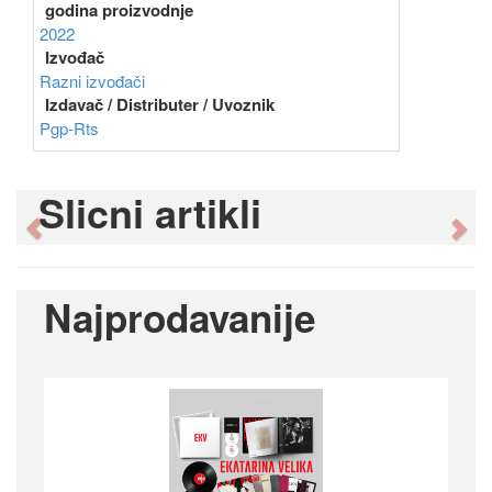
godina proizvodnje
2022
Izvođač
Razni izvođači
Izdavač / Distributer / Uvoznik
Pgp-Rts
Slicni artikli
Previous
Ne
Najprodavanije