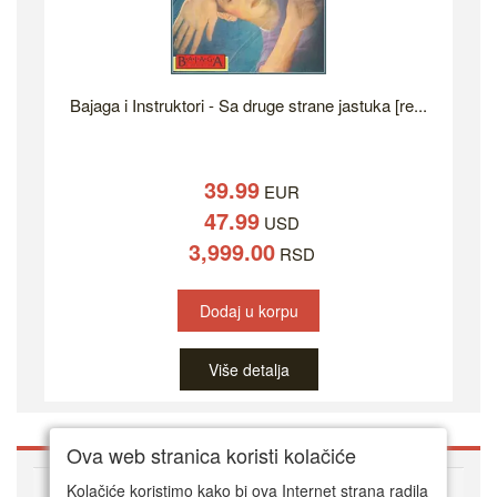
Bajaga i Instruktori - Sa druge strane jastuka [re...
39.99
EUR
47.99
USD
3,999.00
RSD
Dodaj u korpu
Više detalja
Ova web stranica koristi kolačiće
O DVD Zoni
Kolačiće koristimo kako bi ova Internet strana radila