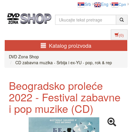
Srb
Eng
Срп
(0)
Katalog proizvoda
DVD Zona Shop
CD zabavna muzika - Srbija i ex-YU - pop, rok & rep
Beogradsko proleće
2022 - Festival zabavne
i pop muzike (CD)