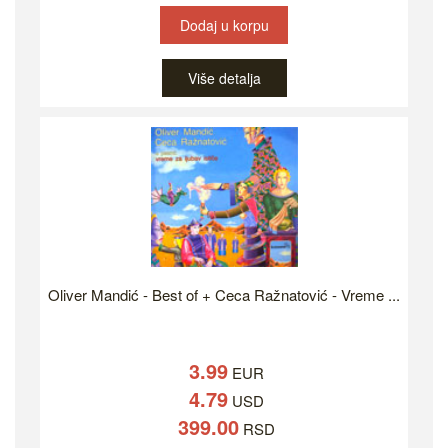
Dodaj u korpu
Više detalja
Oliver Mandić - Best of + Ceca Ražnatović - Vreme ...
3.99
EUR
4.79
USD
399.00
RSD