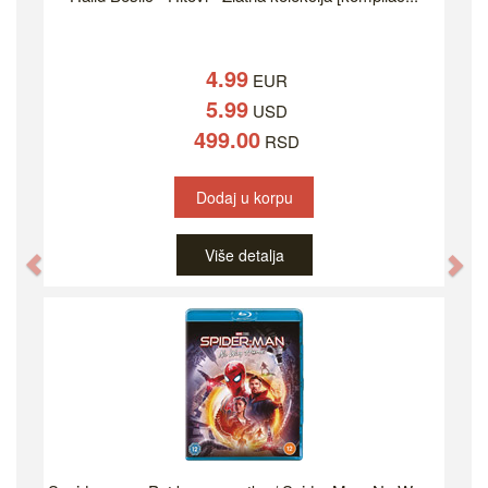
4.99
EUR
5.99
USD
499.00
RSD
Dodaj u korpu
Više detalja
Previous
Ne