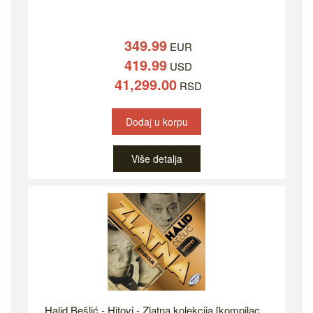
349.99
EUR
419.99
USD
41,299.00
RSD
Dodaj u korpu
Više detalja
Halid Bešlić - Hitovi - Zlatna kolekcija [kompilac...