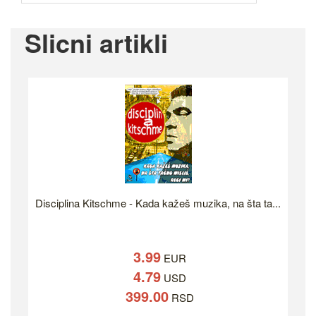
Slicni artikli
Disciplina Kitschme - Kada kažeš muzika, na šta ta...
3.99
EUR
4.79
USD
399.00
RSD