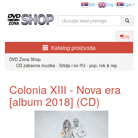
Srb
Eng
Срп
(0)
Katalog proizvoda
DVD Zona Shop
CD zabavna muzika - Srbija i ex-YU - pop, rok & rep
Colonia XIII - Nova era
[album 2018] (CD)