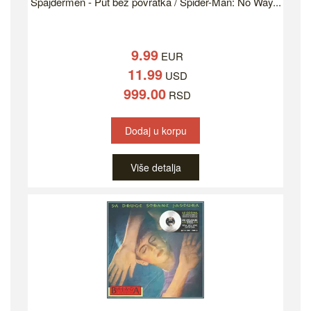
Spajdermen - Put bez povratka / Spider-Man: No Way...
9.99
EUR
11.99
USD
999.00
RSD
Dodaj u korpu
Više detalja