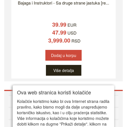
Bajaga i Instruktori - Sa druge strane jastuka [re...
39.99
EUR
47.99
USD
3,999.00
RSD
Dodaj u korpu
Više detalja
Ova web stranica koristi kolačiće
O DVD Zoni
Kolačiće koristimo kako bi ova Internet strana radila
pravilno, kako bismo mogli da dalje unapređujemo
korisničko iskustvo, kao i u cilju praćenja statistike.
Kako kupovati online
Više informacija o kolačićima koje koristimo možete
dobiti klikom na dugme "Prikaži detalje". klikom na
Korisnički servis