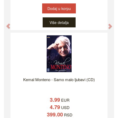
Dodaj u korpu
Više detalja
Previous
Ne
Kemal Monteno - Samo malo ljubavi (CD)
3.99
EUR
4.79
USD
399.00
RSD