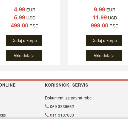
4.99
9.99
EUR
EUR
5.99
11.99
USD
USD
499.00
999.00
RSD
RSD
Dodaj u korpu
Dodaj u korpu
Više detalja
Više detalja
ONLINE
KORISNIČKI SERVIS
Dokumenti za povrat robe
069 3839662
cije
011 3187630
011 4029654