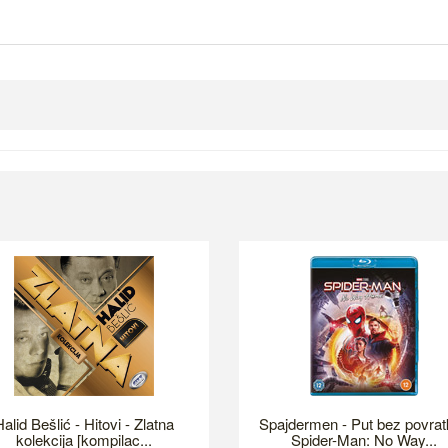
alid Bešlić - Hitovi - Zlatna
Spajdermen - Put bez povrat
kolekcija [kompilac...
Spider-Man: No Way...