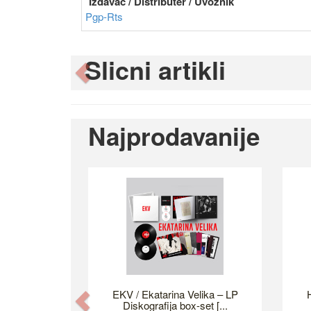
Izdavač / Distributer / Uvoznik
Pgp-Rts
Slicni artikli
Previous
Najprodavanije
EKV / Ekatarina Velika – LP
H
Previous
Diskografija box-set [...