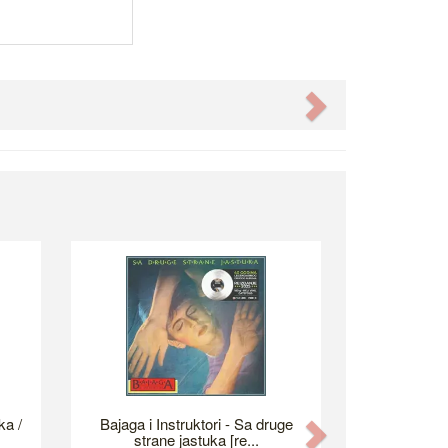
Next
ka /
Bajaga i Instruktori - Sa druge
Next
strane jastuka [re...