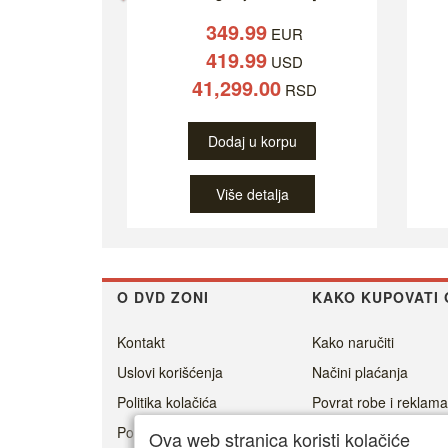
349.99
EUR
419.99
USD
41,299.00
RSD
Dodaj u korpu
Više detalja
O DVD ZONI
KAKO KUPOVATI 
Kontakt
Kako naručiti
Uslovi korišćenja
Načini plaćanja
Politika kolačića
Povrat robe i reklama
Politika privatnosti
Cenovnik dostave
Ova web stranica koristi kolačiće