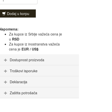
Dodaj u korpu
Napomena:
Za kupce iz Srbije važeća cena je
u
RSD
Za kupce iz inostranstva važeća
cena je
EUR / US$
Dostupnost proizvoda
Troškovi isporuke
Deklaracija
Zaštita potrošača