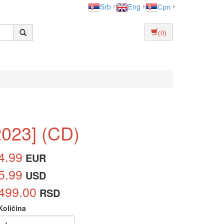
Srb
Eng
Срп
(0)
2023] (CD)
4.99
EUR
5.99
USD
499.00
RSD
Količina