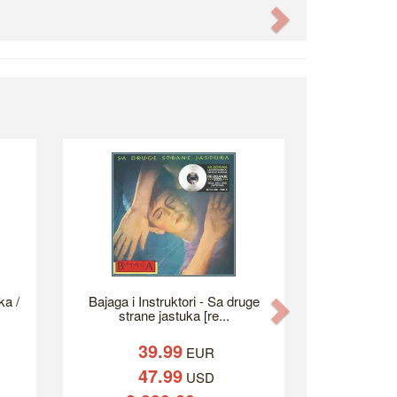
Next
ka /
Bajaga i Instruktori - Sa druge
Next
strane jastuka [re...
39.99
EUR
47.99
USD