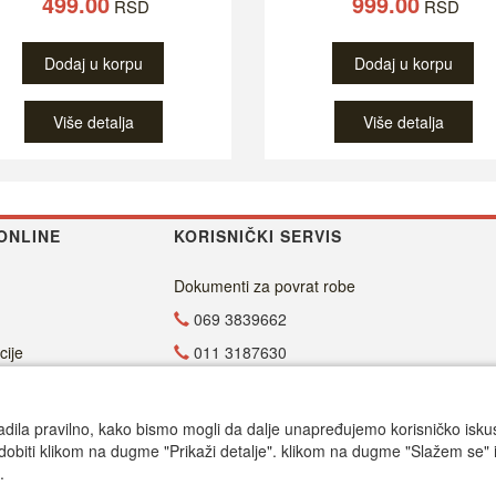
499.00
999.00
RSD
RSD
Dodaj u korpu
Dodaj u korpu
Više detalja
Više detalja
ONLINE
KORISNIČKI SERVIS
Dokumenti za povrat robe
069 3839662
cije
011 3187630
011 4029654
office@dvdzona.co.rs
adila pravilno, kako bismo mogli da dalje unapređujemo korisničko iskustv
dobiti klikom na dugme "Prikaži detalje". klikom na dugme "Slažem se" i
Radno vreme
.
Call centar pon-petak 9.00-17.00