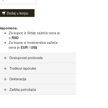
Dodaj u korpu
Napomena:
Za kupce iz Srbije važeća cena je
u
RSD
Za kupce iz inostranstva važeća
cena je
EUR / US$
Dostupnost proizvoda
Troškovi isporuke
Deklaracija
Zaštita potrošača