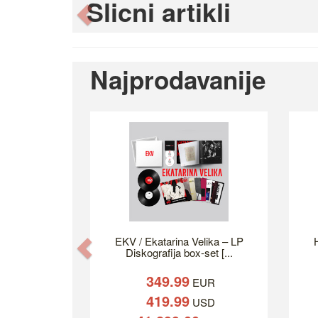
Slicni artikli
Previous
Najprodavanije
EKV / Ekatarina Velika – LP
H
Previous
Diskografija box-set [...
349.99
EUR
419.99
USD