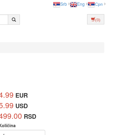
Srb
Eng
Срп
(0)
4.99
EUR
5.99
USD
499.00
RSD
Količina