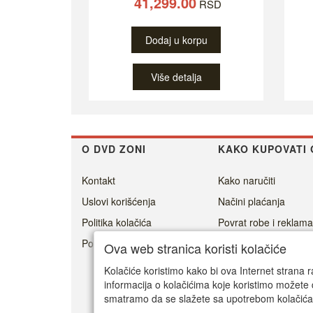
41,299.00
RSD
Dodaj u korpu
Više detalja
O DVD ZONI
KAKO KUPOVATI 
Kontakt
Kako naručiti
Uslovi korišćenja
Načini plaćanja
Politika kolačića
Povrat robe i reklama
Politika privatnosti
Cenovnik dostave
Ova web stranica koristi kolačiće
Isporuka
Kolačiće koristimo kako bi ova Internet strana r
informacija o kolačićima koje koristimo možete 
smatramo da se slažete sa upotrebom kolačića