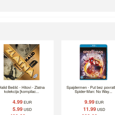
alid Bešlić - Hitovi - Zlatna
Spajdermen - Put bez povrat
kolekcija [kompilac...
Spider-Man: No Way...
4.99
9.99
EUR
EUR
5.99
11.99
USD
USD