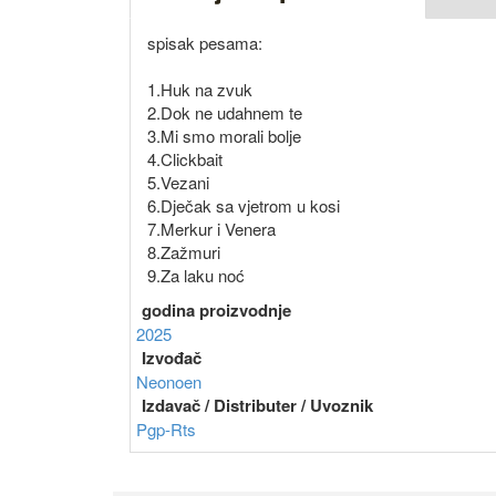
spisak pesama:
1.Huk na zvuk
2.Dok ne udahnem te
3.Mi smo morali bolje
4.Clickbait
5.Vezani
6.Dječak sa vjetrom u kosi
7.Merkur i Venera
8.Zažmuri
9.Za laku noć
godina proizvodnje
2025
Izvođač
Neonoen
Izdavač / Distributer / Uvoznik
Pgp-Rts