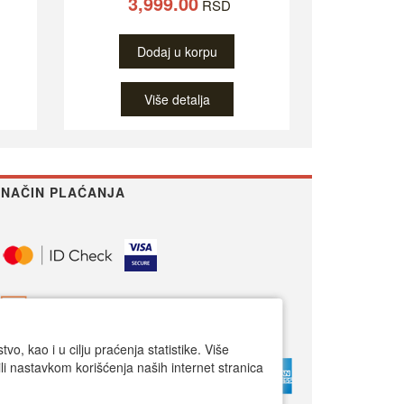
3,999.00
RSD
Dodaj u korpu
Više detalja
NAČIN PLAĆANJA
o, kao i u cilju praćenja statistike. Više
li nastavkom korišćenja naših internet stranica