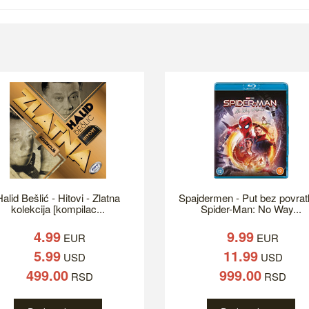
alid Bešlić - Hitovi - Zlatna
Spajdermen - Put bez povrat
kolekcija [kompilac...
Spider-Man: No Way...
4.99
9.99
EUR
EUR
5.99
11.99
USD
USD
499.00
999.00
RSD
RSD