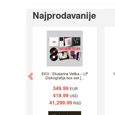
Najprodavanije
EKV / Ekatarina Velika – LP
H
Previous
Diskografija box-set [...
349.99
EUR
419.99
USD
41,299.00
RSD