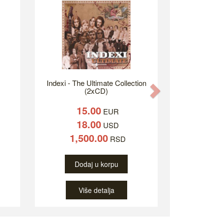
Indexi - The Ultimate Collection
Next
(2xCD)
15.00
EUR
18.00
USD
1,500.00
RSD
Dodaj u korpu
Više detalja