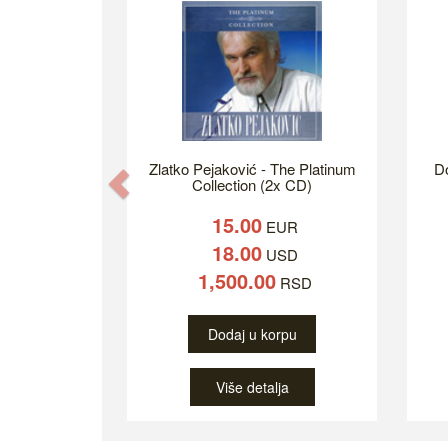
Zlatko Pejaković - The Platinum
Do
Previous
Collection (2x CD)
15.00
EUR
18.00
USD
1,500.00
RSD
Dodaj u korpu
Više detalja