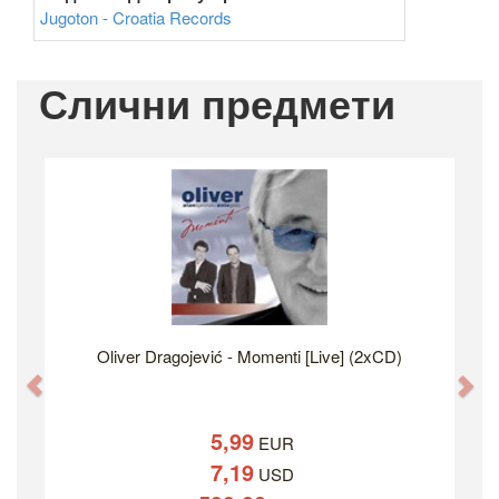
Jugoton - Croatia Records
Слични предмети
Oliver Dragojević - Momenti [Live] (2xCD)
Previous
Ne
5,99
EUR
7,19
USD