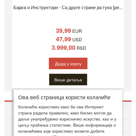
Бајага и Инструктори - Са друге стране јастука [ре...
39,99
EUR
47,99
USD
3.999,00
RSD
Додај у корпу
Више детаља
Ова веб страница користи колачиће
Колачиће користимо како би ова Интернет
O ДВД ЗОНИ
страна радила правилно, како бисмо могли да
даље унапређујемо корисничко искуство, као и у
циљу праћења статистике. Више информација о
Како куповати онлајн
колачићима које користимо можете добити