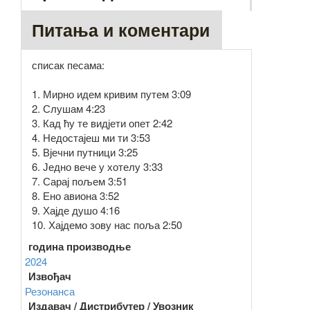
Питања и коментари
списак песама:
1. Мирно идем кривим путем 3:09
2. Слушам 4:23
3. Кад ћу те видјети опет 2:42
4. Недостајеш ми ти 3:53
5. Вјечни путници 3:25
6. Једно вече у хотелу 3:33
7. Сарај пољем 3:51
8. Ено авиона 3:52
9. Хајде душо 4:16
10. Хајдемо зову нас поља 2:50
година производње
2024
Извођач
Резонанса
Издавач / Дистрибутер / Увозник