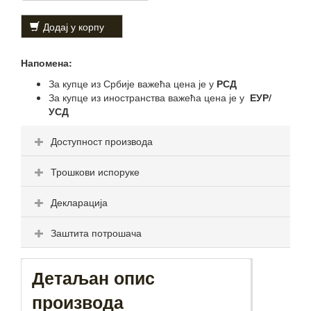
Додај у корпу
Напомена:
За купце из Србије важећа цена је у
РСД
За купце из иностранства важећа цена је у
ЕУР/
УСД
Доступност производа
Трошкови испоруке
Декларација
Заштита потрошача
Детаљан опис
производа