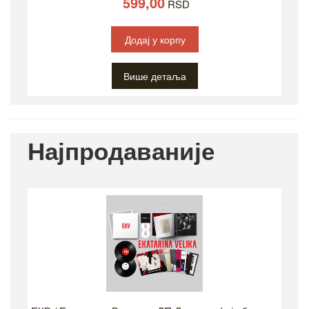
599,00
RSD
Додај у корпу
Више детаља
Најпродаваније