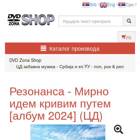
Srb
Eng
Срп
(0)
Каталог производа
DVD Zona Shop
ЦД забавна музика - Србија и еx-YУ - поп, рок & реп
Резонанса - Мирно
идем кривим путем
[албум 2024] (ЦД)