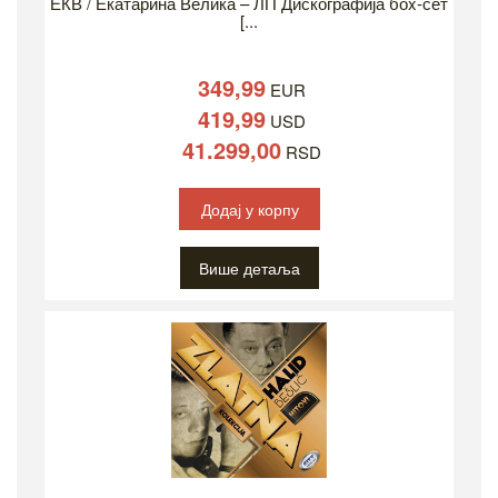
ЕКВ / Екатарина Велика – ЛП Дискографија боx-сет
[...
349,99
EUR
419,99
USD
41.299,00
RSD
Додај у корпу
Више детаља