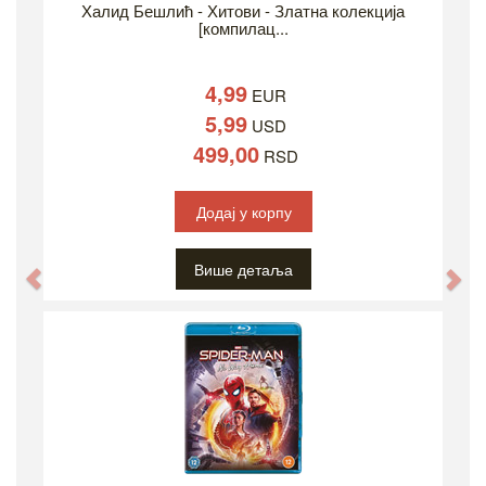
Халид Бешлић - Хитови - Златна колекција
[компилац...
4,99
EUR
5,99
USD
499,00
RSD
Додај у корпу
Више детаља
Previous
Ne