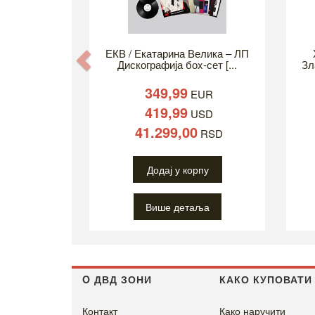
ЕКВ / Екатарина Велика – ЛП
Previous
Дискографија боx-сет [...
Зл
349,99
EUR
419,99
USD
41.299,00
RSD
Додај у корпу
Више детаља
O ДВД ЗОНИ
КАКО КУПОВАТИ
Контакт
Како наручити