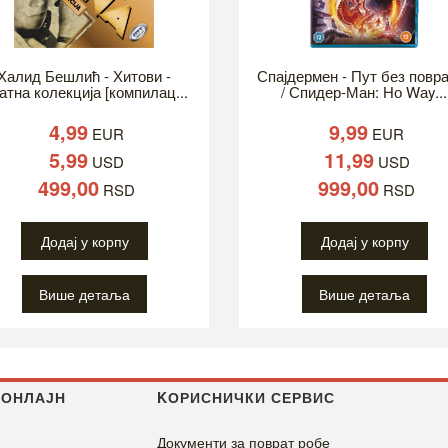
Халид Бешлић - Хитови -
Спајдермен - Пут без повр
атна колекција [компилац...
/ Спидер-Ман: Но Wаy...
4,99
9,99
EUR
EUR
5,99
11,99
USD
USD
499,00
999,00
RSD
RSD
Додај у корпу
Додај у корпу
Више детаља
Више детаља
 ОНЛАЈН
KОРИСНИЧКИ СЕРВИС
Документи за поврат робе