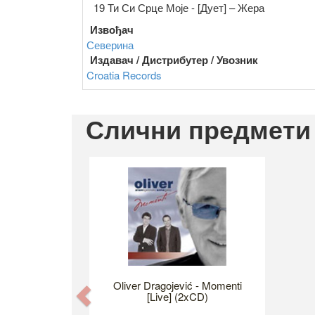
19 Ти Си Срце Моје - [Дует] – Жера
Извођач
Северина
Издавач / Дистрибутер / Увозник
Croatia Records
Слични предмети
Oliver Dragojević - Momenti
Previous
[Live] (2xCD)