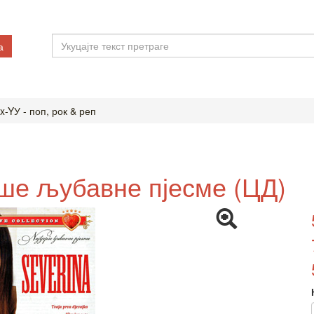
а
x-YУ - поп, рок & реп
ше љубавне пјесме (ЦД)