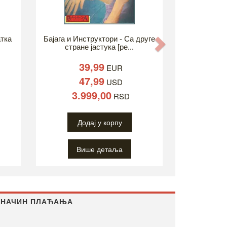
атка
Бајага и Инструктори - Са друге
Next
стране јастука [ре...
39,99
EUR
47,99
USD
3.999,00
RSD
Додај у корпу
Више детаља
НАЧИН ПЛАЋАЊА