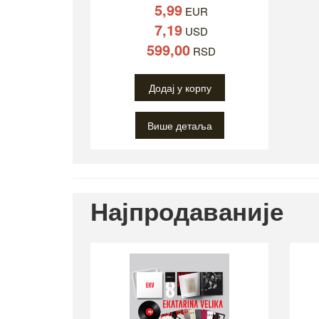
5,99
EUR
7,19
USD
599,00
RSD
Додај у корпу
Више детаља
Најпродаваније