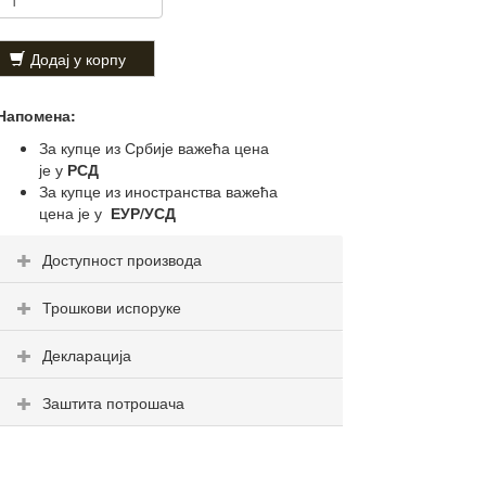
Додај у корпу
Напомена:
За купце из Србије важећа цена
је у
РСД
За купце из иностранства важећа
цена је у
ЕУР/УСД
Доступност производа
Трошкови испоруке
Декларација
Заштита потрошача