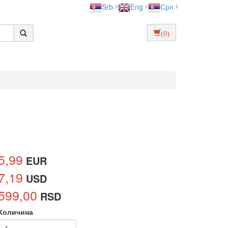
Srb
Eng
Срп
(0)
5,99
EUR
7,19
USD
599,00
RSD
Количина