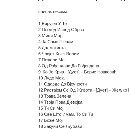
списак песама:
1 Вирујен У Те
2 Поглед Испод Обрва
3 Мили Мој
4 Ја Само Пјевам
5 Далматинка
6 Човјек Којег Волим
7 Пожели Ме
8 Од Рођендана До Рођендана
9 'Ко Је Крив - [Дует] – Борис Новковић
10 Лудо Моја
11 Одавде До Вјечности
12 Растајем Се Од Живота - [Дует] – Жељко
13 Трава Зелена
14 Твоја Прва Дјевојка
15 Ти Си Мој
16 Све Што Имам, То Си Ти
17 Боже Мој
18 Закуни Се Љубави