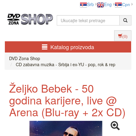
Srb
Eng
Срп
(0)
Katalog proizvoda
DVD Zona Shop
CD zabavna muzika - Srbija i ex-YU - pop, rok & rep
Željko Bebek - 50
godina karijere, live @
Arena (Blu-ray + 2x CD)