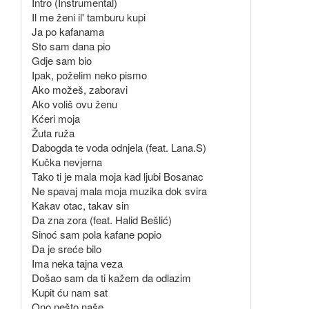
Intro (Instrumental)
Il me ženi il' tamburu kupi
Ja po kafanama
Sto sam dana pio
Gdje sam bio
Ipak, poželim neko pismo
Ako možeš, zaboravi
Ako voliš ovu ženu
Kćeri moja
Žuta ruža
Dabogda te voda odnjela (feat. Lana.S)
Kučka nevjerna
Tako ti je mala moja kad ljubi Bosanac
Ne spavaj mala moja muzika dok svira
Kakav otac, takav sin
Da zna zora (feat. Halid Bešlić)
Sinoć sam pola kafane popio
Da je sreće bilo
Ima neka tajna veza
Došao sam da ti kažem da odlazim
Kupit ću nam sat
Ono nešto naše