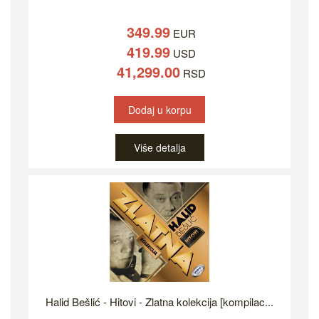
349.99
EUR
419.99
USD
41,299.00
RSD
Dodaj u korpu
Više detalja
Halid Bešlić - Hitovi - Zlatna kolekcija [kompilac...