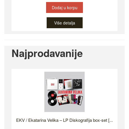
Dodaj u korpu
Više detalja
Najprodavanije
EKV / Ekatarina Velika – LP Diskografija box-set [...