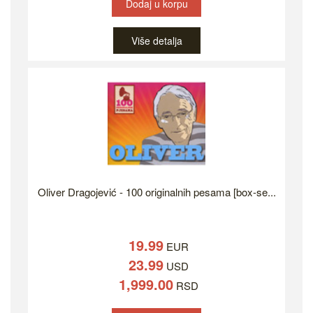
Dodaj u korpu
Više detalja
Oliver Dragojević - 100 originalnih pesama [box-se...
19.99
EUR
23.99
USD
1,999.00
RSD