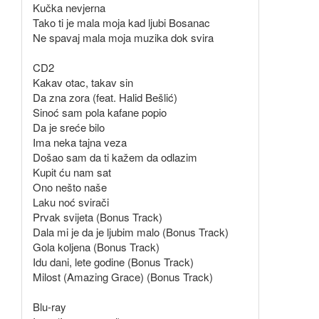
Kučka nevjerna
Tako ti je mala moja kad ljubi Bosanac
Ne spavaj mala moja muzika dok svira
CD2
Kakav otac, takav sin
Da zna zora (feat. Halid Bešlić)
Sinoć sam pola kafane popio
Da je sreće bilo
Ima neka tajna veza
Došao sam da ti kažem da odlazim
Kupit ću nam sat
Ono nešto naše
Laku noć svirači
Prvak svijeta (Bonus Track)
Dala mi je da je ljubim malo (Bonus Track)
Gola koljena (Bonus Track)
Idu dani, lete godine (Bonus Track)
Milost (Amazing Grace) (Bonus Track)
Blu-ray