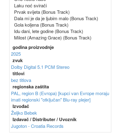
Laku noć svirači
Prvak svijeta (Bonus Track)
Dala mi je da je ljubim malo (Bonus Track)
Gola koljena (Bonus Track)
Idu dani, lete godine (Bonus Track)
Milost (Amazing Grace) (Bonus Track)
godina proizvodnje
2025
zvuk
Dolby Digital 5.1
PCM Stereo
titlovi
bez titlova
regionska zaštita
PAL, region B (Evropa) [kupci van Evrope moraju
imati regionski "otključan" Blu-ray plejer]
Izvođač
Željko Bebek
Izdavač / Distributer / Uvoznik
Jugoton - Croatia Records