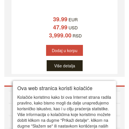
39.99
EUR
47.99
USD
3,999.00
RSD
Dodaj u korpu
Više detalja
Ova web stranica koristi kolačiće
O DVD Zoni
Kolačiće koristimo kako bi ova Internet strana radila
pravilno, kako bismo mogli da dalje unapređujemo
korisničko iskustvo, kao i u cilju praćenja statistike.
Kako kupovati online
Više informacija o kolačićima koje koristimo možete
dobiti klikom na dugme "Prikaži detalje". klikom na
Korisnički servis
dugme "Slažem se" ili nastavkom korišćenja naših