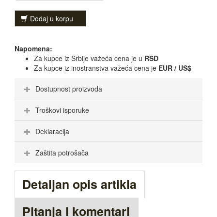
Dodaj u korpu
Napomena:
Za kupce iz Srbije važeća cena je u
RSD
Za kupce iz inostranstva važeća cena je
EUR / US$
Dostupnost proizvoda
Troškovi isporuke
Deklaracija
Zaštita potrošača
Detaljan opis artikla
Pitanja i komentari