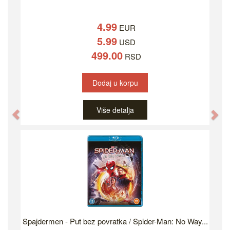
4.99
EUR
5.99
USD
499.00
RSD
Dodaj u korpu
Više detalja
Previous
Ne
Spajdermen - Put bez povratka / Spider-Man: No Way...