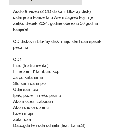
Audio & video (2 CD diska + Blu-ray disk)
izdanje sa koncerta u Areni Zagreb kojim je
Željko Bebek 2024. godine obeležio 50 godina
karijere!
CD diskovi i Blu-ray disk imaju identičan spisak
pesama:
CD1
Intro (Instrumental)
Il me ženi il' tamburu kupi
Ja po kafanama
Sto sam dana pio
Gdje sam bio
Ipak, poželim neko pismo
Ako možeš, zaboravi
Ako voliš ovu ženu
Kćeri moja
Žuta ruža
Dabogda te voda odnjela (feat. Lana.S)