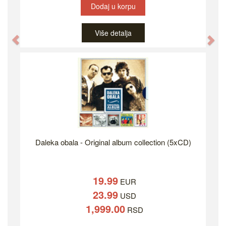
Dodaj u korpu
Više detalja
Previous
Ne
Daleka obala - Original album collection (5xCD)
19.99
EUR
23.99
USD
1,999.00
RSD