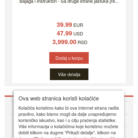
Bajaga i Instruktori - Sa druge strane jastuka [re...
39.99
EUR
47.99
USD
3,999.00
RSD
Dodaj u korpu
Više detalja
Ova web stranica koristi kolačiće
O DVD Zoni
Kolačiće koristimo kako bi ova Internet strana radila
pravilno, kako bismo mogli da dalje unapređujemo
korisničko iskustvo, kao i u cilju praćenja statistike.
Kako kupovati online
Više informacija o kolačićima koje koristimo možete
dobiti klikom na dugme "Prikaži detalje". klikom na
Korisnički servis