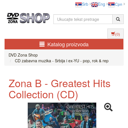
Srb
Eng
Срп
(0)
Katalog proizvoda
DVD Zona Shop
CD zabavna muzika - Srbija i ex-YU - pop, rok & rep
Zona B - Greatest Hits
Collection (CD)