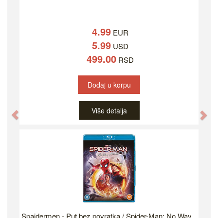
4.99
EUR
5.99
USD
499.00
RSD
Dodaj u korpu
Više detalja
Previous
Ne
Spajdermen - Put bez povratka / Spider-Man: No Way...