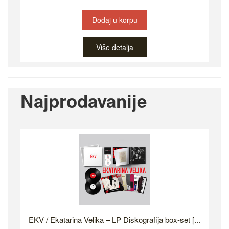
Dodaj u korpu
Više detalja
Najprodavanije
EKV / Ekatarina Velika – LP Diskografija box-set [...