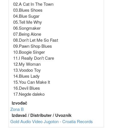
02.A Cat In The Town
03.Blues Shoes
04.Blue Sugar
05.Tell Me Why
06.Songmaker
07.Being Alone
08.Don't Let Me So Fast
09.Pawn Shop Blues
10.Boogie Singer
11.I Really Don't Care
12.My Woman
13.Voodoo Toy
14.Blues Lady
15.You Can Make It
16.Devil Blues
17.Negde daleko
Izvođač
Zona B
Izdavač / Distributer / Uvoznik
Gold Audio Video
Jugoton - Croatia Records