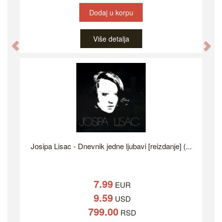
Dodaj u korpu
Više detalja
Previous
Ne
Josipa Lisac - Dnevnik jedne ljubavi [reizdanje] (...
7.99
EUR
9.59
USD
799.00
RSD