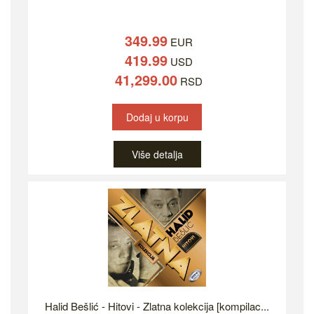
349.99
EUR
419.99
USD
41,299.00
RSD
Dodaj u korpu
Više detalja
Halid Bešlić - Hitovi - Zlatna kolekcija [kompilac...