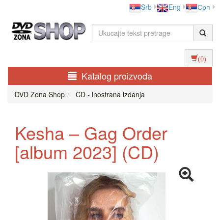
Srb
Eng
Срп
(0)
Katalog proizvoda
DVD Zona Shop
CD - inostrana izdanja
Kesha ‎– Gag Order
[album 2023] (CD)