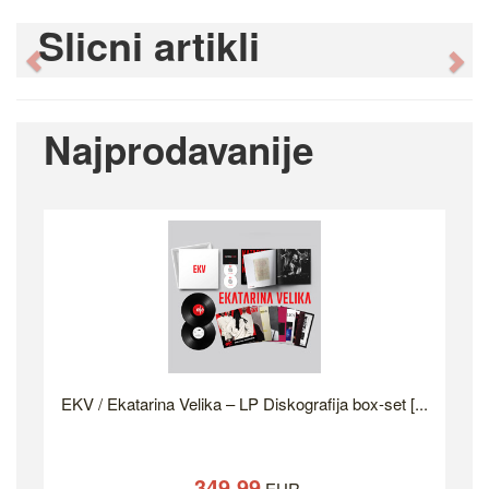
Slicni artikli
Previous
Ne
Najprodavanije
EKV / Ekatarina Velika – LP Diskografija box-set [...
349.99
EUR