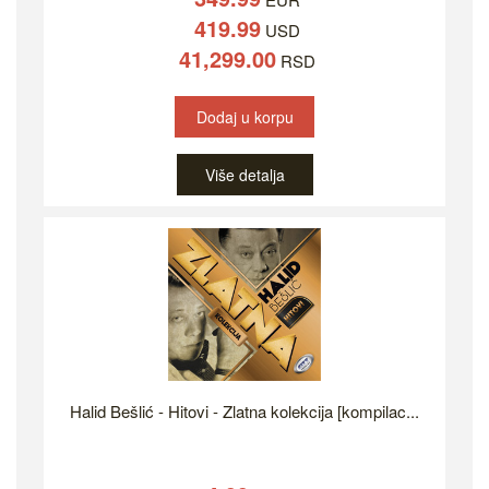
419.99
USD
41,299.00
RSD
Dodaj u korpu
Više detalja
Halid Bešlić - Hitovi - Zlatna kolekcija [kompilac...