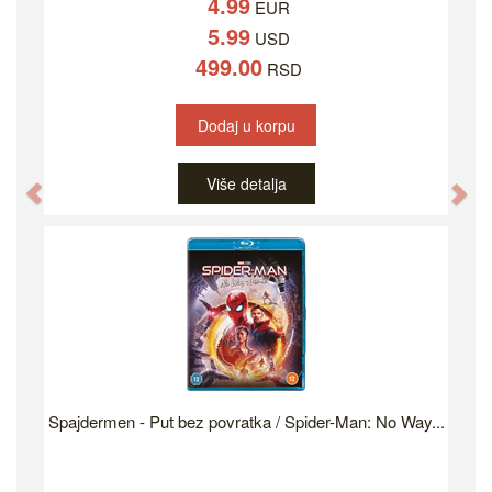
4.99
EUR
5.99
USD
499.00
RSD
Dodaj u korpu
Više detalja
Previous
Ne
Spajdermen - Put bez povratka / Spider-Man: No Way...