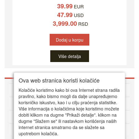
39.99
EUR
47.99
USD
3,999.00
RSD
Dodaj u korpu
Više detalja
Ova web stranica koristi kolačiće
O DVD Zoni
Kolačiće koristimo kako bi ova Internet strana radila
pravilno, kako bismo mogli da dalje unapređujemo
korisničko iskustvo, kao i u cilju praćenja statistike.
Kako kupovati online
Više informacija o kolačićima koje koristimo možete
dobiti klikom na dugme "Prikaži detalje". klikom na
Korisnički servis
dugme "Slažem se" ili nastavkom korišćenja naših
internet stranica smatramo da se slažete sa
Način plaćanja
upotrebom kolačića.