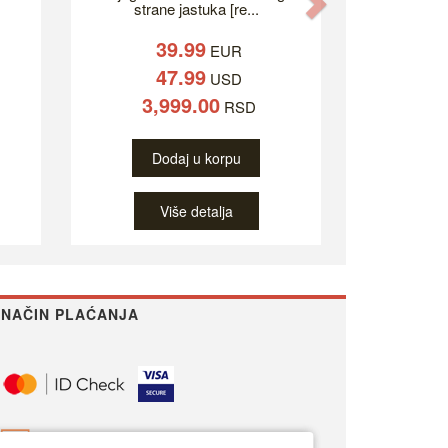
Next
strane jastuka [re...
39.99
EUR
47.99
USD
3,999.00
RSD
Dodaj u korpu
Više detalja
NAČIN PLAĆANJA