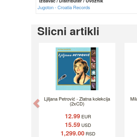
Izdavač / Distributer / Uvoznik
Jugoton - Croatia Records
Slicni artikli
Ljiljana Petrović - Zlatna kolekcija
Mil
Previous
(2xCD)
12.99
EUR
15.59
USD
1,299.00
RSD