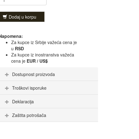
Dodaj u korpu
Napomena:
Za kupce iz Srbije važeća cena je
u
RSD
Za kupce iz inostranstva važeća
cena je
EUR / US$
Dostupnost proizvoda
Troškovi isporuke
Deklaracija
Zaštita potrošača