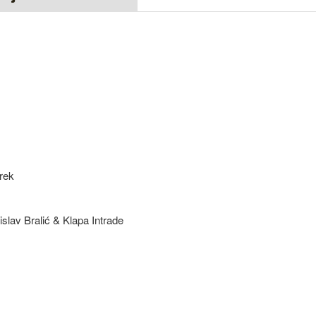
orek
slav Bralić & Klapa Intrade