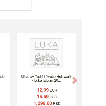
ade
Miroslav Tadić i Yvette Holzwarth
Next
- Luka [album 20...
12.99
EUR
15.59
USD
1,299.00
RSD