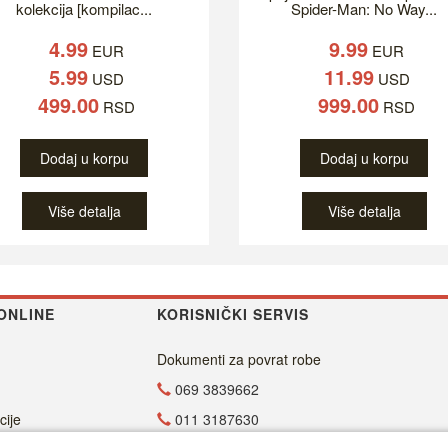
kolekcija [kompilac...
Spider-Man: No Way...
4.99
9.99
EUR
EUR
5.99
11.99
USD
USD
499.00
999.00
RSD
RSD
Dodaj u korpu
Dodaj u korpu
Više detalja
Više detalja
ONLINE
KORISNIČKI SERVIS
Dokumenti za povrat robe
069 3839662
cije
011 3187630