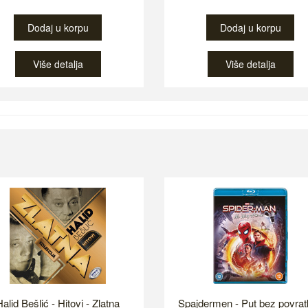
Dodaj u korpu
Dodaj u korpu
Više detalja
Više detalja
alid Bešlić - Hitovi - Zlatna
Spajdermen - Put bez povrat