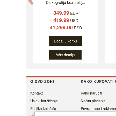
Previous
Diskografija box-set [...
349.99
EUR
419.99
USD
41,299.00
RSD
Dodaj u korpu
Više detalja
O DVD ZONI
KAKO KUPOVATI 
Kontakt
Kako naručiti
Uslovi korišćenja
Načini plaćanja
Politika kolačića
Povrat robe i reklama