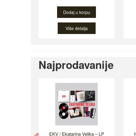
Dodaj u korpu
Više detalja
Najprodavanije
EKV / Ekatarina Velika – LP
H