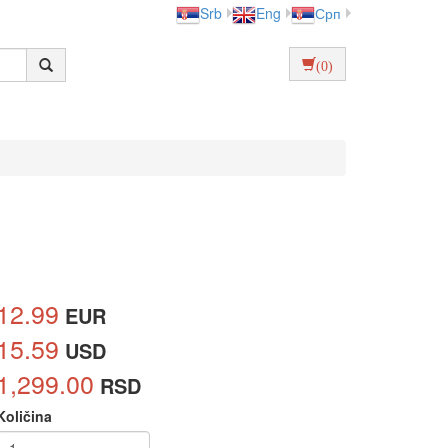
Srb
Eng
Срп
(0)
12.99
EUR
15.59
USD
1,299.00
RSD
Količina