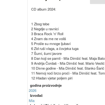
CD album 2024:
1 Zbog tebe
2 Negdje u ravnici
3 Braca Rock 'n' Roll
4 Znam da me ne voliš
5 Prošle su mnoge ljubavi
6 Zid ruši vlaga, a čovjeka tuga
7 Šumi, šumi javore
8 Dan koji se pamti - Mia Dimšić feat. Maja Bat
9 Andrija Čordaš - Mia Dimšić feat. Mario Vestić
10 Divne godine - Mia Dimšić feat. Stanko Šarić
11 Nemoj noći brzo proći - Mia Dimšić feat. Tomi
12 Hladan vjetar poljem piri
godina proizvodnje
2026
Izvođač
Mia