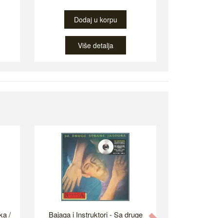
Dodaj u korpu
Više detalja
ka /
Bajaga i Instruktori - Sa druge