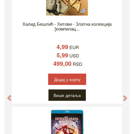
Халид Бешлић - Хитови - Златна колекција
[компилац...
4,99
EUR
5,99
USD
499,00
RSD
Додај у корпу
Више детаља
Previous
Ne