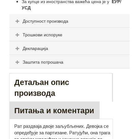
За купце из иностранства важећа цена је у
ЕУР/
УСД
Доступност производа
Трошкови испоруке
Декларација
Заштита потрошача
Детаљан опис
производа
Питања и коментари
Рат раздваја двоје заљубљених. Девојка се
опредеђује за партизане. Ратујући, она трага
за својим младићем и коначно сазнаје да