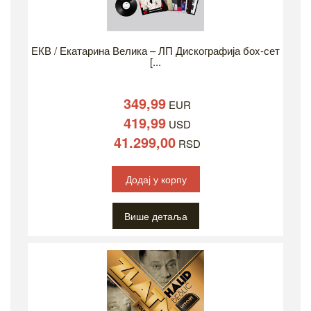
ЕКВ / Екатарина Велика – ЛП Дискографија боx-сет
[...
349,99
EUR
419,99
USD
41.299,00
RSD
Додај у корпу
Више детаља