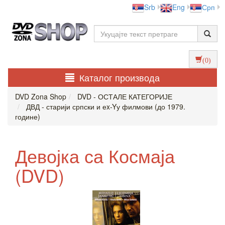
Srb
Eng
Срп
(0)
Каталог производа
DVD Zona Shop
DVD - ОСТАЛЕ КАТЕГОРИЈЕ
ДВД - старији српски и еx-Yу филмови (до 1979.
године)
Девојка са Космаја
(DVD)