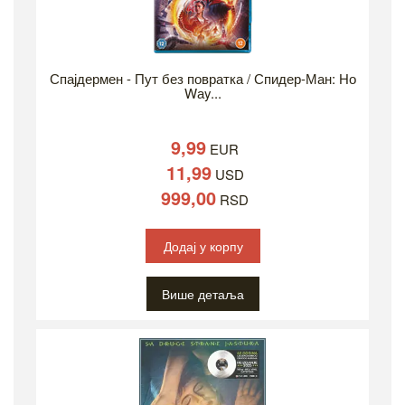
Спајдермен - Пут без повратка / Спидер-Ман: Но
Wаy...
9,99
EUR
11,99
USD
999,00
RSD
Додај у корпу
Више детаља