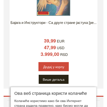
Бајага и Инструктори - Са друге стране јастука [ре...
39,99
EUR
47,99
USD
3.999,00
RSD
Додај у корпу
Више детаља
Ова веб страница користи колачиће
Колачиће користимо како би ова Интернет
O ДВД ЗОНИ
страна радила правилно, како бисмо могли да