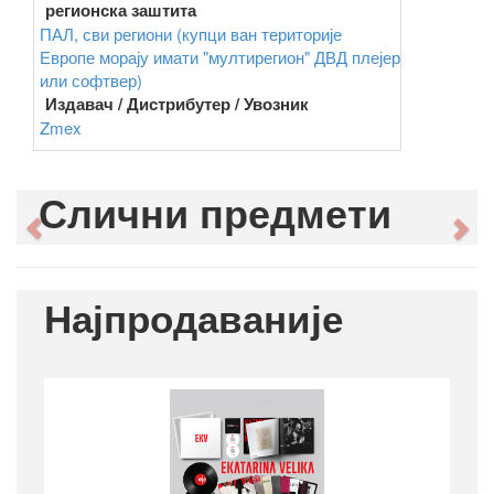
регионска заштита
ПАЛ, сви региони (купци ван територије
Европе морају имати "мултирегион" ДВД плејер
или софтвер)
Издавач / Дистрибутер / Увозник
Zmex
Слични предмети
Previous
Ne
Најпродаваније