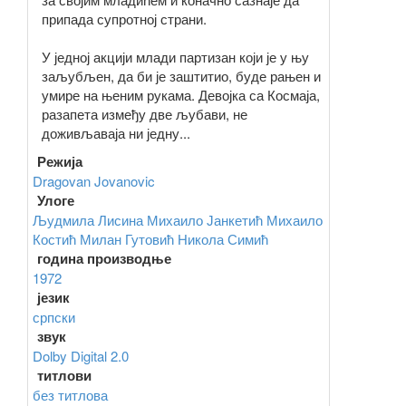
припада супротној страни.
У једној акцији млади партизан који је у њу
заљубљен, да би је заштитио, буде рањен и
умире на њеним рукама. Девојка са Космаја,
разапета између две љубави, не
доживљаваја ни једну...
Режија
Dragovan Jovanovic
Улоге
Људмила Лисина
Михаило Јанкетић
Михаило
Костић
Милан Гутовић
Никола Симић
година производње
1972
језик
српски
звук
Dolby Digital 2.0
титлови
без титлова