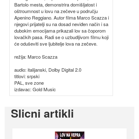
Bartolo mesta, demonstrira domišljatost i
oštroumnost u lovu na zečeve u području
Apenino Reggiano. Autor filma Marco Scazza i
njegovi prijatelji su na dosad neviđen način i sa
dubokim emocijama prikazali lov sa čoporom
lovačkih pasa. Radi se o uzbudljivom filmu koji
će oduševiti sve ljubitelje lova na zečeve.
režija: Marco Scazza
audio: italijanski, Dolby Digital 2.0
titlovi: srpski
PAL, sve zone
izdavac: Gold Music
Slicni artikli