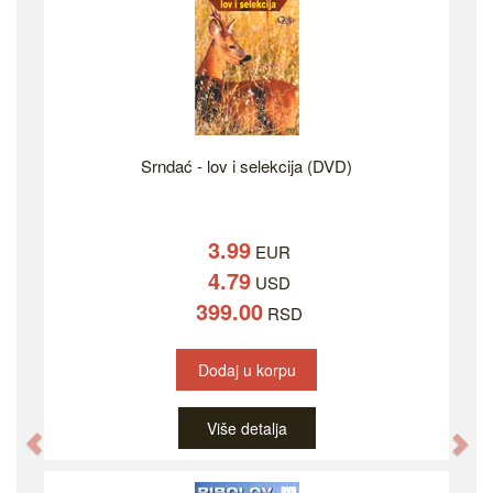
Srndać - lov i selekcija (DVD)
3.99
EUR
4.79
USD
399.00
RSD
Dodaj u korpu
Više detalja
Previous
Ne