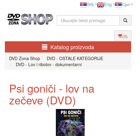
Srb
Eng
Срп
(0)
Katalog proizvoda
DVD Zona Shop
DVD - OSTALE KATEGORIJE
DVD - Lov i ribolov - dokumentarni
Psi goniči - lov na
zečeve (DVD)