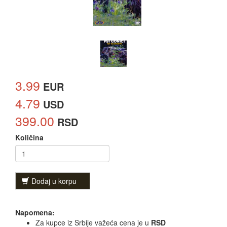
3.99
EUR
4.79
USD
399.00
RSD
Količina
Dodaj u korpu
Napomena:
Za kupce iz Srbije važeća cena je u
RSD