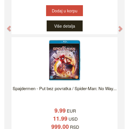
Dodaj u korpu
Više detalja
Previous
Ne
Spajdermen - Put bez povratka / Spider-Man: No Way...
9.99
EUR
11.99
USD
999.00
RSD