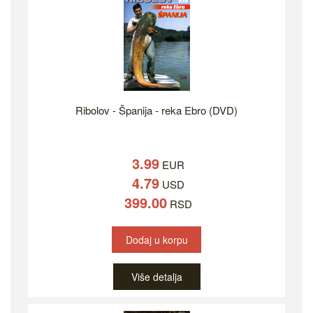
Ribolov - Španija - reka Ebro (DVD)
3.99
EUR
4.79
USD
399.00
RSD
Dodaj u korpu
Više detalja