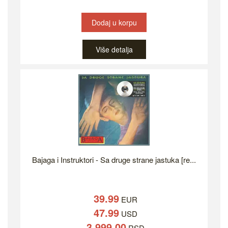
Dodaj u korpu
Više detalja
Bajaga i Instruktori - Sa druge strane jastuka [re...
39.99
EUR
47.99
USD
3,999.00
RSD