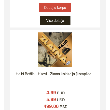
Dodaj u korpu
Više detalja
Halid Bešlić - Hitovi - Zlatna kolekcija [kompilac...
4.99
EUR
5.99
USD
499.00
RSD