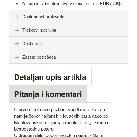
Za kupce iz inostranstva važeća cena je
EUR / US$
Dostupnost proizvoda
Troškovi isporuke
Deklaracija
Zaštita potrošača
Detaljan opis artikla
Pitanja i komentari
U prvom delu ovog uzbudljivog filma prikazan
nam je čopor italijanskih lovačkih pasa kako po
Mantovanskim nizijama pronalaze trag i kreću u
bespoštednu poteru.
U drugom delu, čopor lovačkih pasa, iz Saini