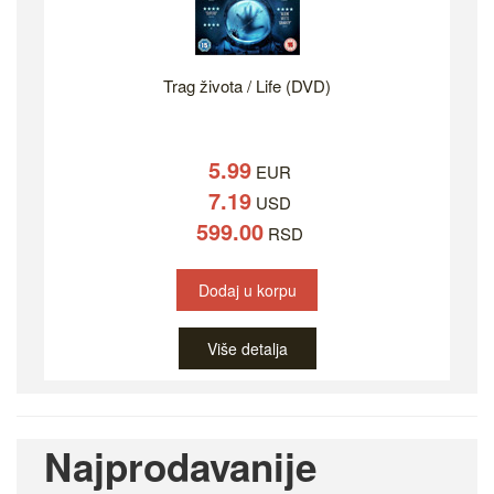
Trag života / Life (DVD)
5.99
EUR
7.19
USD
599.00
RSD
Dodaj u korpu
Više detalja
Najprodavanije