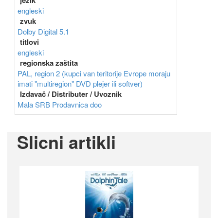
jezik
engleski
zvuk
Dolby Digital 5.1
titlovi
engleski
regionska zaštita
PAL, region 2 (kupci van teritorije Evrope moraju
imati "multiregion" DVD plejer ili softver)
Izdavač / Distributer / Uvoznik
Mala SRB Prodavnica doo
Slicni artikli