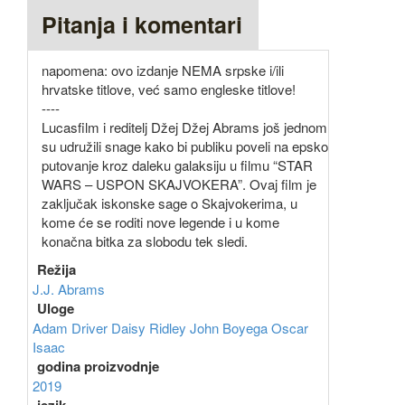
Pitanja i komentari
napomena: ovo izdanje NEMA srpske i/ili
hrvatske titlove, već samo engleske titlove!
----
Lucasfilm i reditelj Džej Džej Abrams još jednom
su udružili snage kako bi publiku poveli na epsko
putovanje kroz daleku galaksiju u filmu “STAR
WARS – USPON SKAJVOKERA”. Ovaj film je
zaključak iskonske sage o Skajvokerima, u
kome će se roditi nove legende i u kome
konačna bitka za slobodu tek sledi.
Režija
J.J. Abrams
Uloge
Adam Driver
Daisy Ridley
John Boyega
Oscar
Isaac
godina proizvodnje
2019