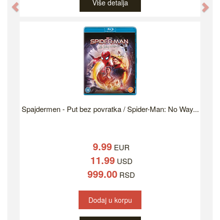
Više detalja
Previous
Ne
Spajdermen - Put bez povratka / Spider-Man: No Way...
9.99
EUR
11.99
USD
999.00
RSD
Dodaj u korpu