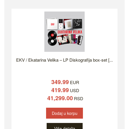
EKV / Ekatarina Velika – LP Diskografija box-set [...
349.99
EUR
419.99
USD
41,299.00
RSD
Dodaj u korpu
Više detalja