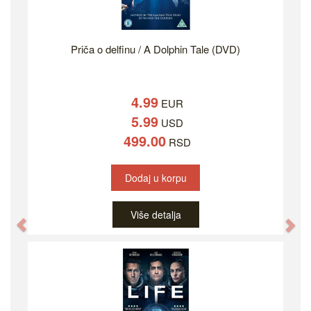
Priča o delfinu / A Dolphin Tale (DVD)
4.99
EUR
5.99
USD
499.00
RSD
Dodaj u korpu
Više detalja
Previous
Ne