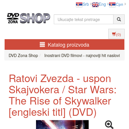
Srb
Eng
Срп
(0)
Katalog proizvoda
DVD Zona Shop
Inostrani DVD filmovi - najnoviji hit naslovi
Ratovi Zvezda - uspon
Skajvokera / Star Wars:
The Rise of Skywalker
[engleski titl] (DVD)