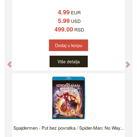
4.99
EUR
5.99
USD
499.00
RSD
Dodaj u korpu
Više detalja
Previous
Ne
Spajdermen - Put bez povratka / Spider-Man: No Way...