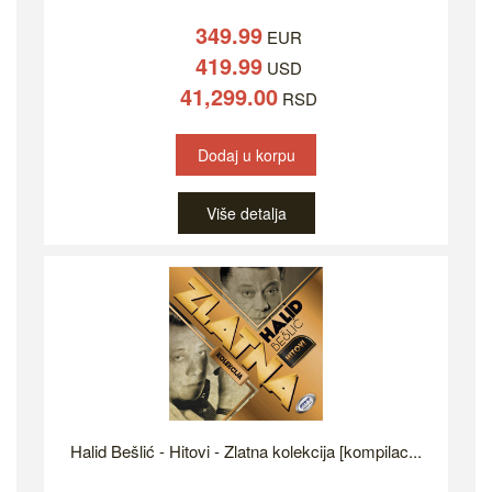
349.99
EUR
419.99
USD
41,299.00
RSD
Dodaj u korpu
Više detalja
Halid Bešlić - Hitovi - Zlatna kolekcija [kompilac...