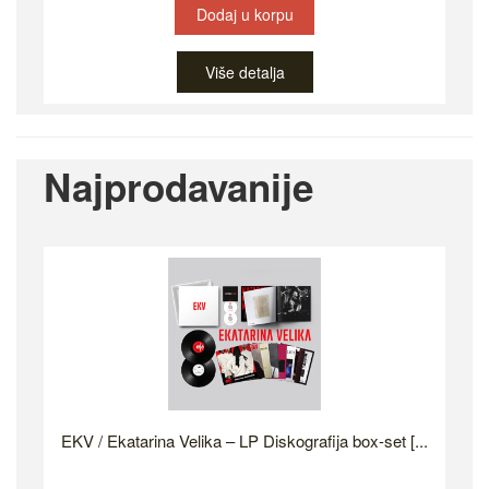
Dodaj u korpu
Više detalja
Najprodavanije
EKV / Ekatarina Velika – LP Diskografija box-set [...