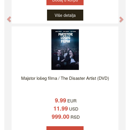
Više detalja
Previous
Ne
Majstor lošeg filma / The Disaster Artist (DVD)
9.99
EUR
11.99
USD
999.00
RSD