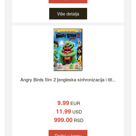
Više detalja
Angry Birds film 2 [engleska sinhronizacija i titl...
9.99
EUR
11.99
USD
999.00
RSD
Dodaj u korpu