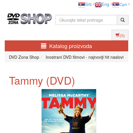
Srb
Eng
Срп
(0)
Katalog proizvoda
DVD Zona Shop
Inostrani DVD filmovi - najnoviji hit naslovi
Tammy (DVD)