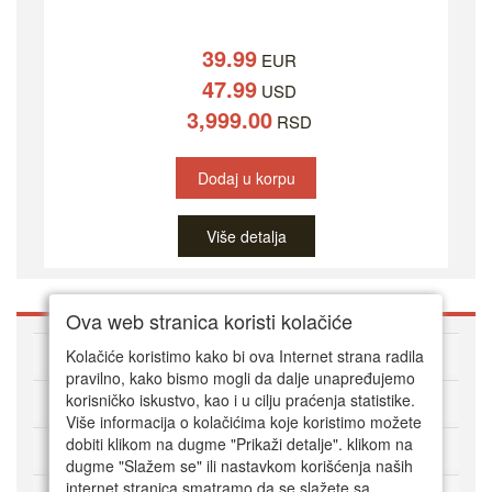
39.99
EUR
47.99
USD
3,999.00
RSD
Dodaj u korpu
Više detalja
Ova web stranica koristi kolačiće
O DVD Zoni
Kolačiće koristimo kako bi ova Internet strana radila
pravilno, kako bismo mogli da dalje unapređujemo
korisničko iskustvo, kao i u cilju praćenja statistike.
Kako kupovati online
Više informacija o kolačićima koje koristimo možete
dobiti klikom na dugme "Prikaži detalje". klikom na
Korisnički servis
dugme "Slažem se" ili nastavkom korišćenja naših
internet stranica smatramo da se slažete sa