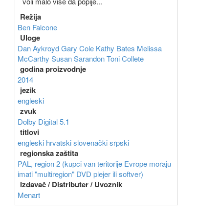
voli malo više da popije...
Režija
Ben Falcone
Uloge
Dan Aykroyd
Gary Cole
Kathy Bates
Melissa
McCarthy
Susan Sarandon
Toni Collete
godina proizvodnje
2014
jezik
engleski
zvuk
Dolby Digital 5.1
titlovi
engleski
hrvatski
slovenački
srpski
regionska zaštita
PAL, region 2 (kupci van teritorije Evrope moraju
imati "multiregion" DVD plejer ili softver)
Izdavač / Distributer / Uvoznik
Menart