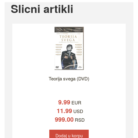
Slicni artikli
Teorija svega (DVD)
9.99
EUR
11.99
USD
999.00
RSD
Dodaj u korpu