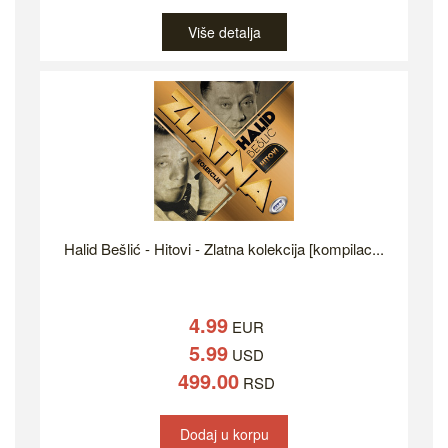
Više detalja
Halid Bešlić - Hitovi - Zlatna kolekcija [kompilac...
4.99
EUR
5.99
USD
499.00
RSD
Dodaj u korpu