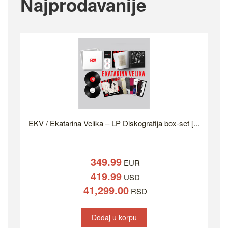
Najprodavanije
EKV / Ekatarina Velika – LP Diskografija box-set [...
349.99
EUR
419.99
USD
41,299.00
RSD
Dodaj u korpu