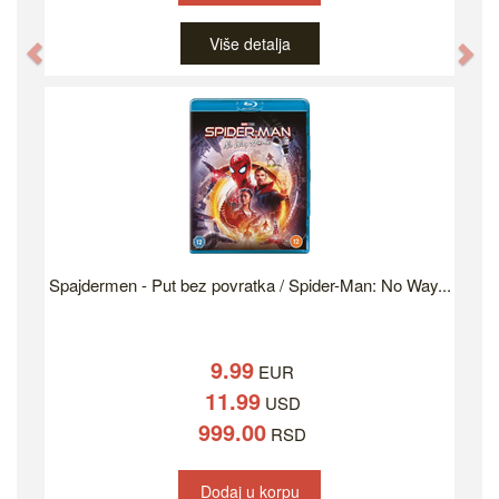
Više detalja
Previous
Ne
Spajdermen - Put bez povratka / Spider-Man: No Way...
9.99
EUR
11.99
USD
999.00
RSD
Dodaj u korpu