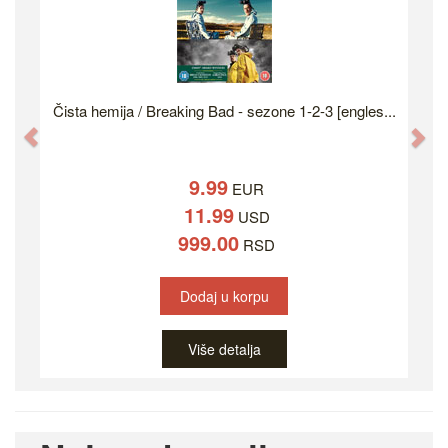
Čista hemija / Breaking Bad - sezone 1-2-3 [engles...
Previous
Ne
9.99
EUR
11.99
USD
999.00
RSD
Dodaj u korpu
Više detalja