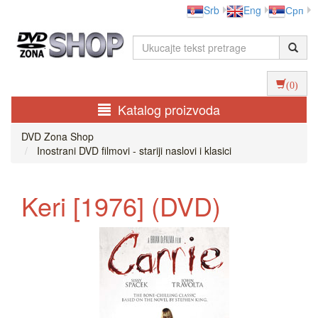
Srb
Eng
Срп
(0)
Katalog proizvoda
DVD Zona Shop
Inostrani DVD filmovi - stariji naslovi i klasici
Keri [1976] (DVD)