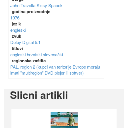
John Travolta
Sissy Spacek
godina proizvodnje
1976
jezik
engleski
zvuk
Dolby Digital 5.1
titlovi
engleski
hrvatski
slovenački
regionska zaštita
PAL, region 2 (kupci van teritorije Evrope moraju
imati "multiregion" DVD plejer ili softver)
Slicni artikli