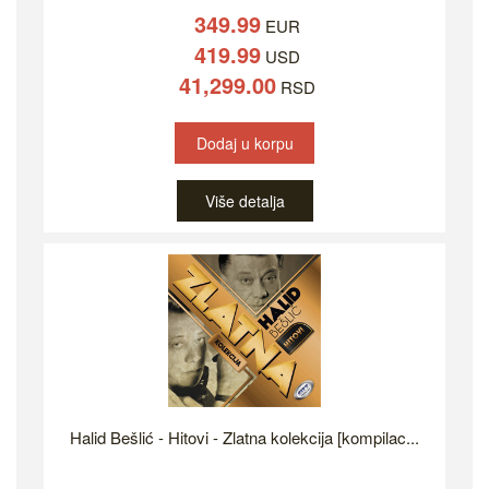
349.99
EUR
419.99
USD
41,299.00
RSD
Dodaj u korpu
Više detalja
Halid Bešlić - Hitovi - Zlatna kolekcija [kompilac...