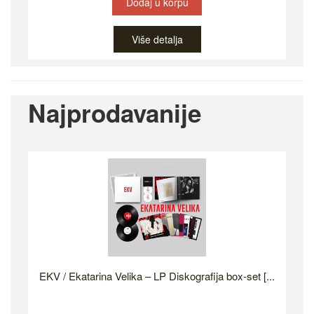
Dodaj u korpu
Više detalja
Najprodavanije
EKV / Ekatarina Velika – LP Diskografija box-set [...