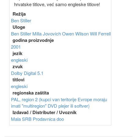
hrvatske titlove, već samo engleske titlove!
Režija
Ben Stiller
Uloge
Ben Stiller
Milla Jovovich
Owen Wilson
Will Ferrell
godina proizvodnje
2001
jezik
engleski
zvuk
Dolby Digital 5.1
titlovi
engleski
regionska zaštita
PAL, region 2 (kupci van teritorije Evrope moraju
imati "multiregion" DVD plejer ili softver)
Izdavač / Distributer / Uvoznik
Mala SRB Prodavnica doo