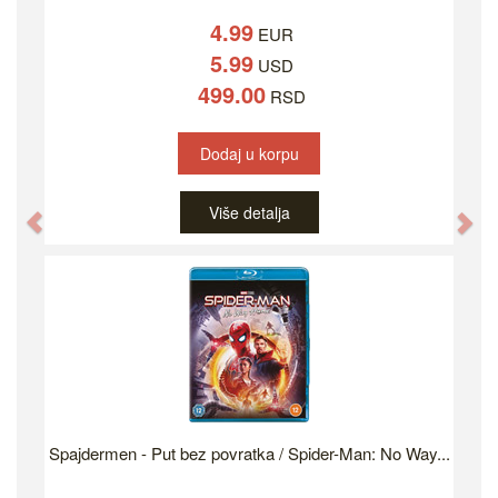
4.99
EUR
5.99
USD
499.00
RSD
Dodaj u korpu
Više detalja
Previous
Ne
Spajdermen - Put bez povratka / Spider-Man: No Way...