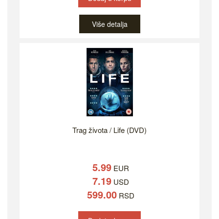
Više detalja
Trag života / Life (DVD)
5.99
EUR
7.19
USD
599.00
RSD