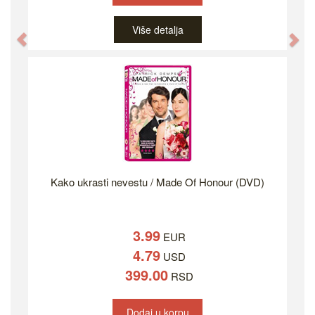
Više detalja
Previous
Ne
Kako ukrasti nevestu / Made Of Honour (DVD)
3.99
EUR
4.79
USD
399.00
RSD
Dodaj u korpu