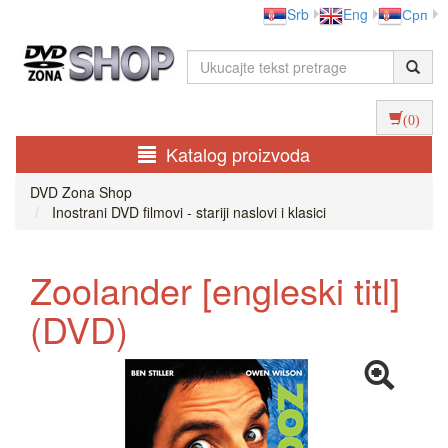
Srb
Eng
Срп
(0)
Katalog proizvoda
DVD Zona Shop
Inostrani DVD filmovi - stariji naslovi i klasici
Zoolander [engleski titl]
(DVD)