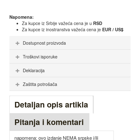
Napomena:
Za kupce iz Srbije važeća cena je u
RSD
Za kupce iz inostranstva važeća cena je
EUR / US$
Dostupnost proizvoda
Troškovi isporuke
Deklaracija
Zaštita potrošača
Detaljan opis artikla
Pitanja i komentari
napomena: ovo izdanje NEMA srpske i/ili