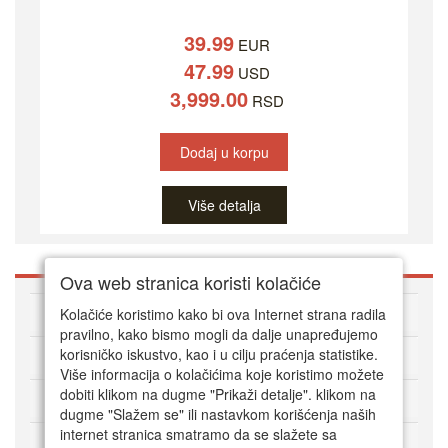
39.99
EUR
47.99
USD
3,999.00
RSD
Dodaj u korpu
Više detalja
Ova web stranica koristi kolačiće
O DVD Zoni
Kolačiće koristimo kako bi ova Internet strana radila
pravilno, kako bismo mogli da dalje unapređujemo
korisničko iskustvo, kao i u cilju praćenja statistike.
Kako kupovati online
Više informacija o kolačićima koje koristimo možete
dobiti klikom na dugme "Prikaži detalje". klikom na
Korisnički servis
dugme "Slažem se" ili nastavkom korišćenja naših
internet stranica smatramo da se slažete sa
Način plaćanja