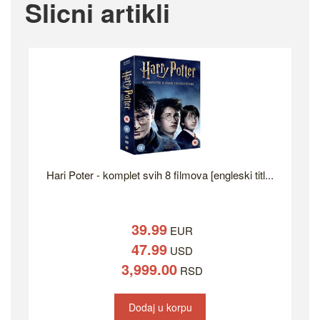
Slicni artikli
Hari Poter - komplet svih 8 filmova [engleski titl...
39.99
EUR
47.99
USD
3,999.00
RSD
Dodaj u korpu