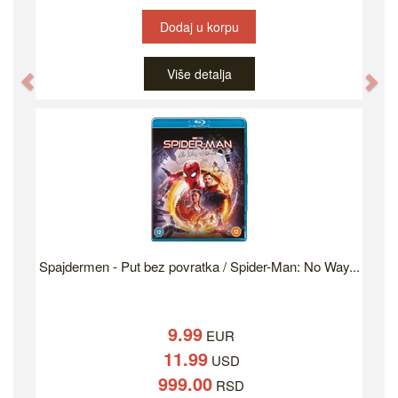
Dodaj u korpu
Više detalja
Previous
Ne
Spajdermen - Put bez povratka / Spider-Man: No Way...
9.99
EUR
11.99
USD
999.00
RSD