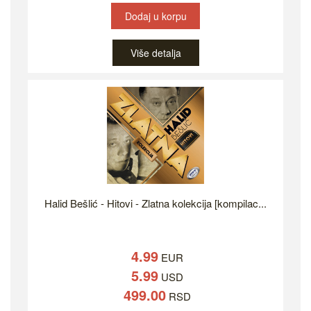
Dodaj u korpu
Više detalja
Halid Bešlić - Hitovi - Zlatna kolekcija [kompilac...
4.99
EUR
5.99
USD
499.00
RSD