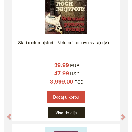
Stari rock majstori – Veterani ponovo sviraju [vin...
39.99
EUR
47.99
USD
3,999.00
RSD
Dodaj u korpu
Više detalja
Previous
Ne