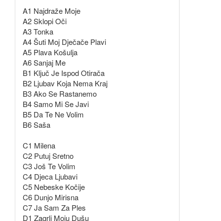
A1 Najdraže Moje
A2 Sklopi Oči
A3 Tonka
A4 Šuti Moj Dječače Plavi
A5 Plava Košulja
A6 Sanjaj Me
B1 Ključ Je Ispod Otirača
B2 Ljubav Koja Nema Kraj
B3 Ako Se Rastanemo
B4 Samo Mi Se Javi
B5 Da Te Ne Volim
B6 Saša
C1 Milena
C2 Putuj Sretno
C3 Još Te Volim
C4 Djeca Ljubavi
C5 Nebeske Kočije
C6 Dunjo Mirisna
C7 Ja Sam Za Ples
D1 Zagrli Moju Dušu