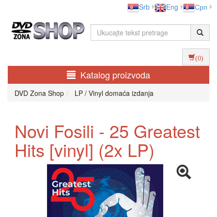
Srb
Eng
Срп
(0)
Katalog proizvoda
DVD Zona Shop
LP / Vinyl domaća izdanja
Novi Fosili - 25 Greatest
Hits [vinyl] (2x LP)