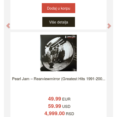
Dodaj u korpu
Više detalja
Previous
Ne
Pearl Jam – Rearviewmirror (Greatest Hits 1991-200...
49.99
EUR
59.99
USD
4,999.00
RSD