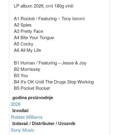
LP album 2026, crni 180g vinil:
A1 Rocket / Featuring – Tony Iommi
A2 Spies
A3 Pretty Face
A4 Bite Your Tongue
A5 Cocky
A6 All My Life
B1 Human / Featuring – Jesse & Joy
B2 Morrissey
B3 You
B4 It's OK Until The Drugs Stop Working
B5 Pocket Rocket
godina proizvodnje
2026
Izvođač
Robbie Williams
Izdavač / Distributer / Uvoznik
Sony Music