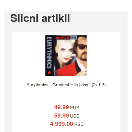
Slicni artikli
Eurythmics - Greatest Hits [vinyl] (2x LP)
49.99
EUR
59.99
USD
4,999.00
RSD