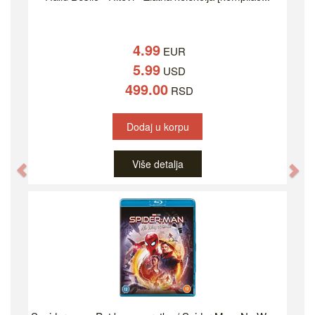
4.99
EUR
5.99
USD
499.00
RSD
Dodaj u korpu
Više detalja
Previous
Ne