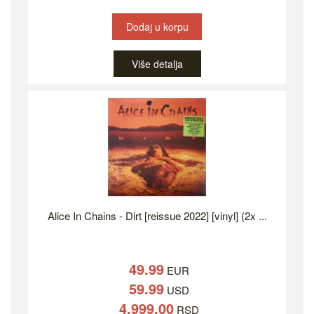
Dodaj u korpu
Više detalja
Alice In Chains - Dirt [reissue 2022] [vinyl] (2x ...
49.99
EUR
59.99
USD
4,999.00
RSD