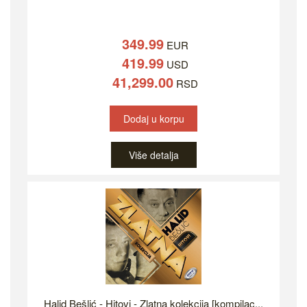
349.99
EUR
419.99
USD
41,299.00
RSD
Dodaj u korpu
Više detalja
Halid Bešlić - Hitovi - Zlatna kolekcija [kompilac...