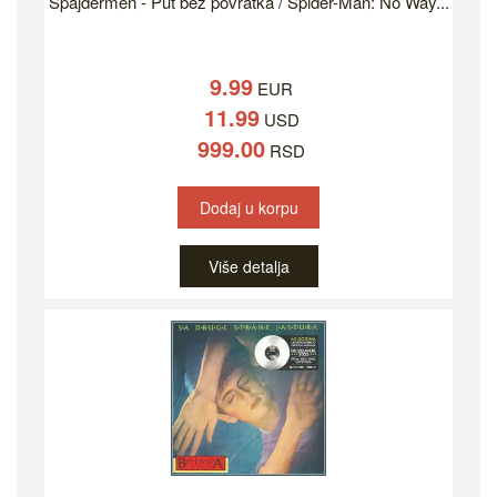
Spajdermen - Put bez povratka / Spider-Man: No Way...
9.99
EUR
11.99
USD
999.00
RSD
Dodaj u korpu
Više detalja