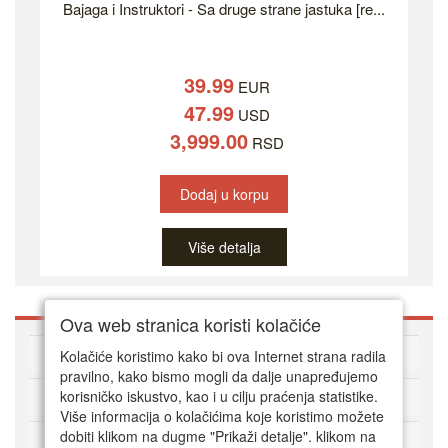
Bajaga i Instruktori - Sa druge strane jastuka [re...
39.99
EUR
47.99
USD
3,999.00
RSD
Dodaj u korpu
Više detalja
Ova web stranica koristi kolačiće
O DVD Zoni
Kolačiće koristimo kako bi ova Internet strana radila
pravilno, kako bismo mogli da dalje unapređujemo
korisničko iskustvo, kao i u cilju praćenja statistike.
Kako kupovati online
Više informacija o kolačićima koje koristimo možete
dobiti klikom na dugme "Prikaži detalje". klikom na
Korisnički servis