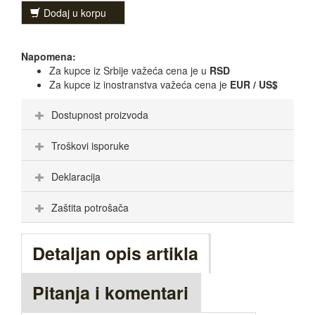
Dodaj u korpu
Napomena:
Za kupce iz Srbije važeća cena je u
RSD
Za kupce iz inostranstva važeća cena je
EUR / US$
Dostupnost proizvoda
Troškovi isporuke
Deklaracija
Zaštita potrošača
Detaljan opis artikla
Pitanja i komentari