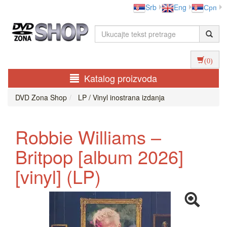
Srb
Eng
Срп
(0)
Katalog proizvoda
DVD Zona Shop
LP / Vinyl inostrana izdanja
Robbie Williams –
Britpop [album 2026]
[vinyl] (LP)