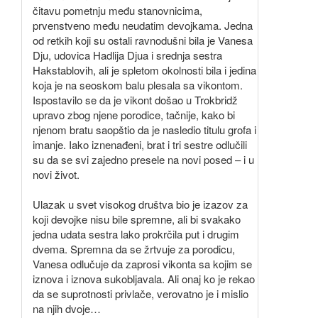
čitavu pometnju među stanovnicima,
prvenstveno među neudatim devojkama. Jedna
od retkih koji su ostali ravnodušni bila je Vanesa
Dju, udovica Hadlija Djua i srednja sestra
Hakstablovih, ali je spletom okolnosti bila i jedina
koja je na seoskom balu plesala sa vikontom.
Ispostavilo se da je vikont došao u Trokbridž
upravo zbog njene porodice, tačnije, kako bi
njenom bratu saopštio da je nasledio titulu grofa i
imanje. Iako iznenađeni, brat i tri sestre odlučili
su da se svi zajedno presele na novi posed – i u
novi život.
Ulazak u svet visokog društva bio je izazov za
koji devojke nisu bile spremne, ali bi svakako
jedna udata sestra lako prokrčila put i drugim
dvema. Spremna da se žrtvuje za porodicu,
Vanesa odlučuje da zaprosi vikonta sa kojim se
iznova i iznova sukobljavala. Ali onaj ko je rekao
da se suprotnosti privlače, verovatno je i mislio
na njih dvoje…