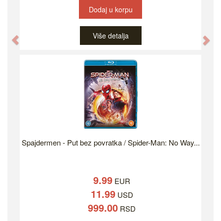
Dodaj u korpu
Više detalja
Previous
Ne
Spajdermen - Put bez povratka / Spider-Man: No Way...
9.99
EUR
11.99
USD
999.00
RSD