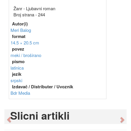
Žanr - Ljubavni roman
Broj strana - 244
Autor(i)
Meri Balog
format
14.5 × 20.5 cm
povez
meki / broširano
pismo
latinica
jezik
srpski
Izdavač / Distributer / Uvoznik
Bdr Media
Slicni artikli
Previous
Ne