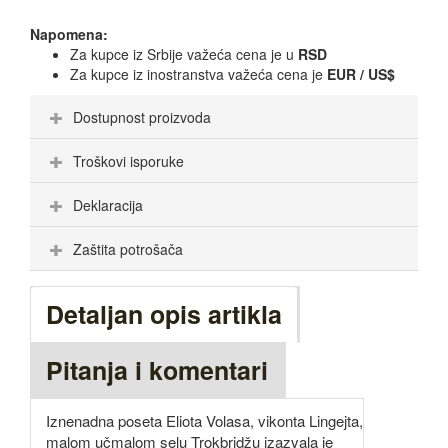
Napomena:
Za kupce iz Srbije važeća cena je u
RSD
Za kupce iz inostranstva važeća cena je
EUR / US$
Dostupnost proizvoda
Troškovi isporuke
Deklaracija
Zaštita potrošača
Detaljan opis artikla
Pitanja i komentari
Iznenadna poseta Eliota Volasa, vikonta Lingejta,
malom učmalom selu Trokbridžu izazvala je