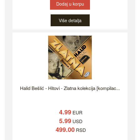
Dodaj u korpu
Više detalja
Halid Bešlić - Hitovi - Zlatna kolekcija [kompilac...
4.99
EUR
5.99
USD
499.00
RSD