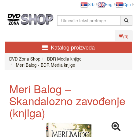
Srb
Eng
Срп
(0)
Katalog proizvoda
DVD Zona Shop
BDR Media knjige
Meri Balog - BDR Media knjige
Meri Balog –
Skandalozno zavođenje
(knjiga)