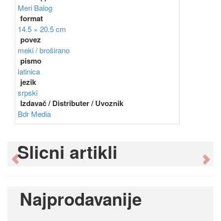
Meri Balog
format
14.5 × 20.5 cm
povez
meki / broširano
pismo
latinica
jezik
srpski
Izdavač / Distributer / Uvoznik
Bdr Media
Slicni artikli
Previous
Ne
Najprodavanije