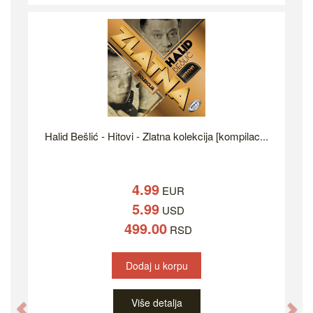
Halid Bešlić - Hitovi - Zlatna kolekcija [kompilac...
4.99
EUR
5.99
USD
499.00
RSD
Dodaj u korpu
Više detalja
Previous
Ne