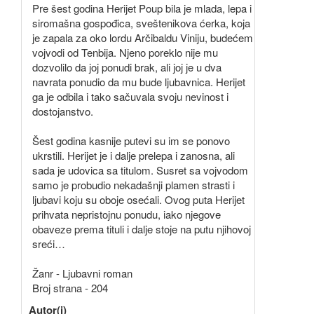
Pre šest godina Herijet Poup bila je mlada, lepa i
siromašna gospođica, sveštenikova ćerka, koja
je zapala za oko lordu Arčibaldu Viniju, budećem
vojvodi od Tenbija. Njeno poreklo nije mu
dozvolilo da joj ponudi brak, ali joj je u dva
navrata ponudio da mu bude ljubavnica. Herijet
ga je odbila i tako sačuvala svoju nevinost i
dostojanstvo.
Šest godina kasnije putevi su im se ponovo
ukrstili. Herijet je i dalje prelepa i zanosna, ali
sada je udovica sa titulom. Susret sa vojvodom
samo je probudio nekadašnji plamen strasti i
ljubavi koju su oboje osećali. Ovog puta Herijet
prihvata nepristojnu ponudu, iako njegove
obaveze prema tituli i dalje stoje na putu njihovoj
sreći…
Žanr - Ljubavni roman
Broj strana - 204
Autor(i)