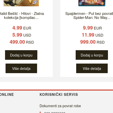
alid Bešlić - Hitovi - Zlatna
Spajdermen - Put bez povrat
kolekcija [kompilac...
Spider-Man: No Way...
4.99
9.99
EUR
EUR
5.99
11.99
USD
USD
499.00
999.00
RSD
RSD
Dodaj u korpu
Dodaj u korpu
Više detalja
Više detalja
ONLINE
KORISNIČKI SERVIS
Dokumenti za povrat robe