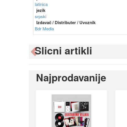
latinica
jezik
srpski
Izdavač / Distributer / Uvoznik
Bdr Media
Slicni artikli
Previous
Najprodavanije