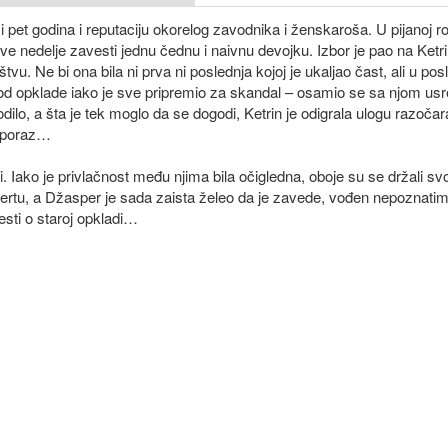
i pet godina i reputaciju okorelog zavodnika i ženskaroša. U pijanoj 
dve nedelje zavesti jednu čednu i naivnu devojku. Izbor je pao na Ketr
vu. Ne bi ona bila ni prva ni poslednja kojoj je ukaljao čast, ali u po
od opklade iako je sve pripremio za skandal – osamio se sa njom usre
ilo, a šta je tek moglo da se dogodi, Ketrin je odigrala ulogu razočar
a poraz…
i. Iako je privlačnost među njima bila očigledna, oboje su se držali svo
u flertu, a Džasper je sada zaista želeo da je zavede, vođen nepoznat
esti o staroj opkladi…