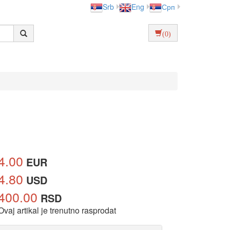
Srb
Eng
Срп
(0)
4.00
EUR
4.80
USD
400.00
RSD
Ovaj artikal je trenutno rasprodat