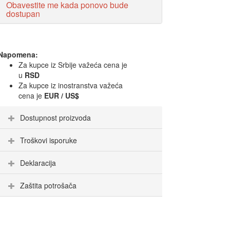
Obavestite me kada ponovo bude
dostupan
Napomena:
Za kupce iz Srbije važeća cena je
u
RSD
Za kupce iz inostranstva važeća
cena je
EUR / US$
Dostupnost proizvoda
Troškovi isporuke
Deklaracija
Zaštita potrošača