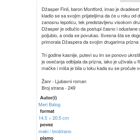
Džasper Finli, baron Montford, imao je dvadeset 
kladio se sa svojim prijateljima da će u roku od 
zanosnu lepoticu, tek predstavljenu visokom društ
Džasper je odlučio da postupi časno i odustane 
poljubio, a onda se povukao. Svesna šta se dogod
primorala Džaspera da svojim drugarima prizn
Tri godine kasnije, putevi su im se ponovo ukrstil
je osećanja odbijala da prizna, iako je uživala 
mačke i miša je bila u toku kada su se pročule v
Žanr - Ljubavni roman
Broj strana - 249
Autor(i)
Meri Balog
format
14.5 × 20.5 cm
povez
meki / broširano
pismo