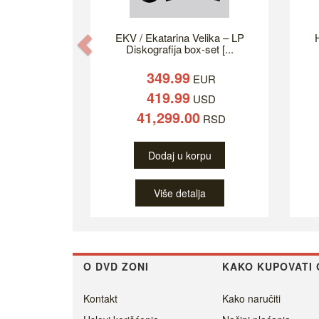
EKV / Ekatarina Velika – LP
H
Previous
Diskografija box-set [...
349.99
EUR
419.99
USD
41,299.00
RSD
Dodaj u korpu
Više detalja
O DVD ZONI
KAKO KUPOVATI 
Kontakt
Kako naručiti