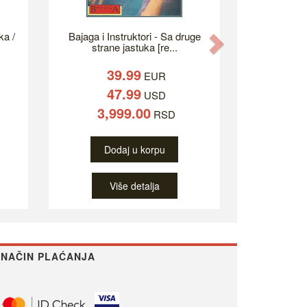
ka /
Bajaga i Instruktori - Sa druge
Next
strane jastuka [re...
39.99
EUR
47.99
USD
3,999.00
RSD
Dodaj u korpu
Više detalja
NAČIN PLAĆANJA