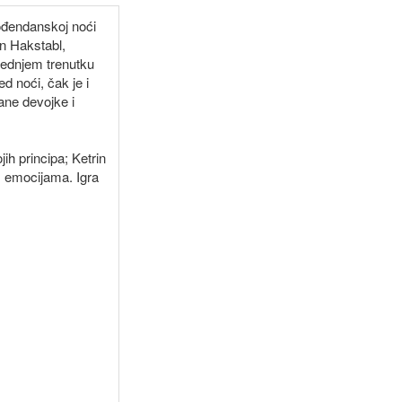
rođendanskoj noći
in Hakstabl,
slednjem trenutku
d noći, čak je i
ane devojke i
jih principa; Ketrin
im emocijama. Igra