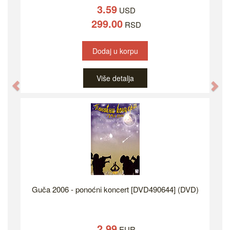
3.59
USD
299.00
RSD
Dodaj u korpu
Više detalja
Previous
Ne
Guča 2006 - ponoćni koncert [DVD490644] (DVD)
2.99
EUR