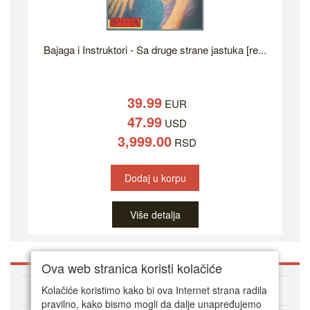
Bajaga i Instruktori - Sa druge strane jastuka [re...
39.99
EUR
47.99
USD
3,999.00
RSD
Dodaj u korpu
Više detalja
Ova web stranica koristi kolačiće
O DVD Zoni
Kolačiće koristimo kako bi ova Internet strana radila
pravilno, kako bismo mogli da dalje unapređujemo