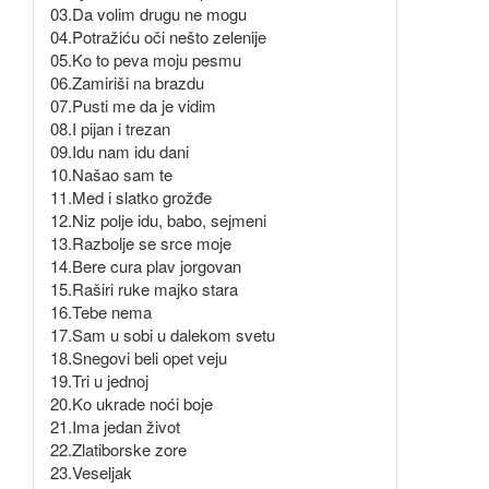
03.Da volim drugu ne mogu
04.Potražiću oči nešto zelenije
05.Ko to peva moju pesmu
06.Zamiriši na brazdu
07.Pusti me da je vidim
08.I pijan i trezan
09.Idu nam idu dani
10.Našao sam te
11.Med i slatko grožđe
12.Niz polje idu, babo, sejmeni
13.Razbolje se srce moje
14.Bere cura plav jorgovan
15.Raširi ruke majko stara
16.Tebe nema
17.Sam u sobi u dalekom svetu
18.Snegovi beli opet veju
19.Tri u jednoj
20.Ko ukrade noći boje
21.Ima jedan život
22.Zlatiborske zore
23.Veseljak