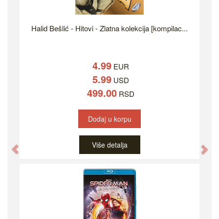
Halid Bešlić - Hitovi - Zlatna kolekcija [kompilac...
4.99
EUR
5.99
USD
499.00
RSD
Dodaj u korpu
Više detalja
Previous
Ne