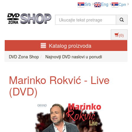
Srb
Eng
Срп
(0)
Katalog proizvoda
DVD Zona Shop
Najnoviji DVD naslovi u ponudi
Marinko Rokvić - Live
(DVD)