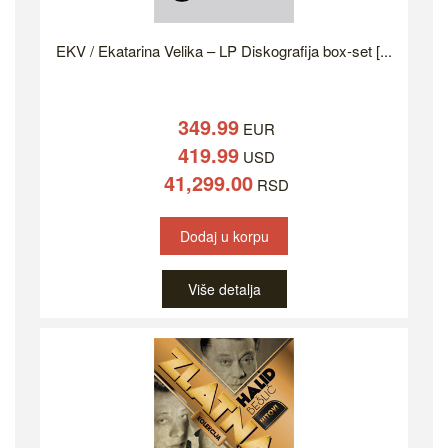
EKV / Ekatarina Velika – LP Diskografija box-set [...
349.99
EUR
419.99
USD
41,299.00
RSD
Dodaj u korpu
Više detalja