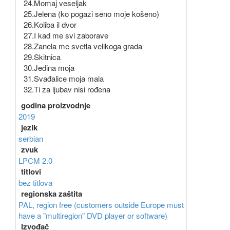
24.Momaj veseljak
25.Jelena (ko pogazi seno moje košeno)
26.Koliba il dvor
27.I kad me svi zaborave
28.Zanela me svetla velikoga grada
29.Skitnica
30.Jedina moja
31.Svađalice moja mala
32.Ti za ljubav nisi rođena
godina proizvodnje
2019
jezik
serbian
zvuk
LPCM 2.0
titlovi
bez titlova
regionska zaštita
PAL, region free (customers outside Europe must
have a "multiregion" DVD player or software)
Izvođač