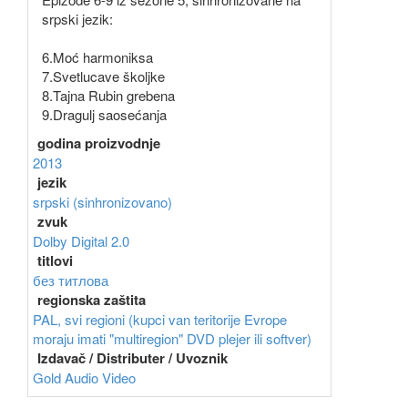
srpski jezik:
6.Moć harmoniksa
7.Svetlucave školjke
8.Tajna Rubin grebena
9.Dragulj saosećanja
godina proizvodnje
2013
jezik
srpski (sinhronizovano)
zvuk
Dolby Digital 2.0
titlovi
без титлова
regionska zaštita
PAL, svi regioni (kupci van teritorije Evrope
moraju imati "multiregion" DVD plejer ili softver)
Izdavač / Distributer / Uvoznik
Gold Audio Video