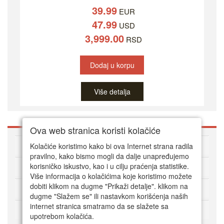
39.99
EUR
47.99
USD
3,999.00
RSD
Dodaj u korpu
Više detalja
Ova web stranica koristi kolačiće
O DVD Zoni
Kolačiće koristimo kako bi ova Internet strana radila
pravilno, kako bismo mogli da dalje unapređujemo
korisničko iskustvo, kao i u cilju praćenja statistike.
Kako kupovati online
Više informacija o kolačićima koje koristimo možete
dobiti klikom na dugme "Prikaži detalje". klikom na
Korisnički servis
dugme "Slažem se" ili nastavkom korišćenja naših
internet stranica smatramo da se slažete sa
Način plaćanja
upotrebom kolačića.