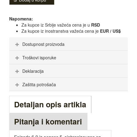
Napomena:
Za kupce iz Srbije važeća cena je u
RSD
Za kupce iz inostranstva važeća cena je
EUR / US$
Dostupnost proizvoda
Troškovi isporuke
Deklaracija
Zaštita potrošača
Detaljan opis artikla
Pitanja i komentari
Epizode 6-9 iz sezone 5, sinhronizovane na