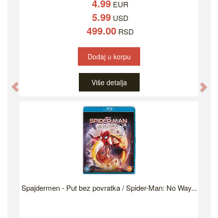
4.99
EUR
5.99
USD
499.00
RSD
Dodaj u korpu
Više detalja
Previous
Ne
Spajdermen - Put bez povratka / Spider-Man: No Way...