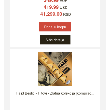
EUR
419.99
USD
41,299.00
RSD
Dodaj u korpu
Više detalja
Halid Bešlić - Hitovi - Zlatna kolekcija [kompilac...