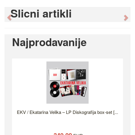
Slicni artikli
Previous
Ne
Najprodavanije
EKV / Ekatarina Velika – LP Diskografija box-set [...
349.99