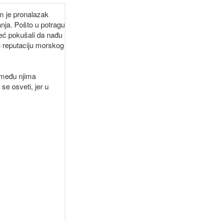
im je pronalazak
anja. Pošto u potragu
eć pokušali da nađu
nu reputaciju morskog
 među njima
se osveti, jer u