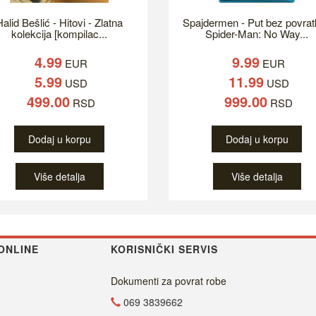
alid Bešlić - Hitovi - Zlatna
Spajdermen - Put bez povrat
kolekcija [kompilac...
Spider-Man: No Way...
4.99
9.99
EUR
EUR
5.99
11.99
USD
USD
499.00
999.00
RSD
RSD
Dodaj u korpu
Dodaj u korpu
Više detalja
Više detalja
ONLINE
KORISNIČKI SERVIS
Dokumenti za povrat robe
069 3839662