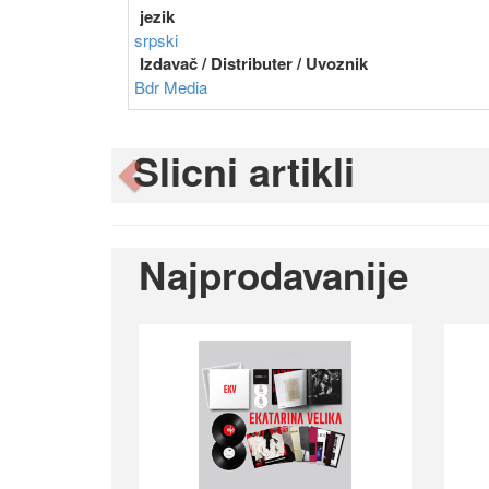
jezik
srpski
Izdavač / Distributer / Uvoznik
Bdr Media
Slicni artikli
Previous
Najprodavanije