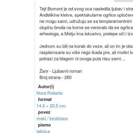
Tejt Bomont je od svog oca nasledila ljubav i s
Anđelikine kletve, spektakularne ogrlice optočen
ne mogu sami, udružuju se sa temperamentnim 
olupinu broda na kome se verovalo da se ogrlica 
arheologa, a Metju ima iskustvo, prelepe oči i izv
Jednom su bili na korak do veze, ali on im je o
rasplamsane su više nego ikada pre, ali motivi koj
potrazi za blagom ni ovoga puta nisu sami…
Žanr - Ljubavni roman
Broj strana - 260
Autor(i)
Nora Roberts
format
14.5 × 20.5 cm
povez
meki / broširano
pismo
latinica