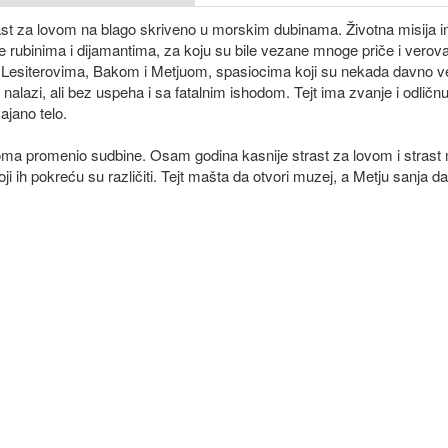
trast za lovom na blago skriveno u morskim dubinama. Životna misija 
e rubinima i dijamantima, za koju su bile vezane mnoge priče i verov
Lesiterovima, Bakom i Metjuom, spasiocima koji su nekada davno v
nalazi, ali bez uspeha i sa fatalnim ishodom. Tejt ima zvanje i odlič
ajano telo.
boma promenio sudbine. Osam godina kasnije strast za lovom i strast
i ih pokreću su različiti. Tejt mašta da otvori muzej, a Metju sanja da 