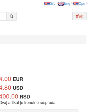
Srb
Eng
Срп
(0)
4.00
EUR
4.80
USD
400.00
RSD
Ovaj artikal je trenutno rasprodat