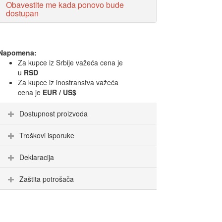
Obavestite me kada ponovo bude
dostupan
Napomena:
Za kupce iz Srbije važeća cena je
u
RSD
Za kupce iz inostranstva važeća
cena je
EUR / US$
Dostupnost proizvoda
Troškovi isporuke
Deklaracija
Zaštita potrošača