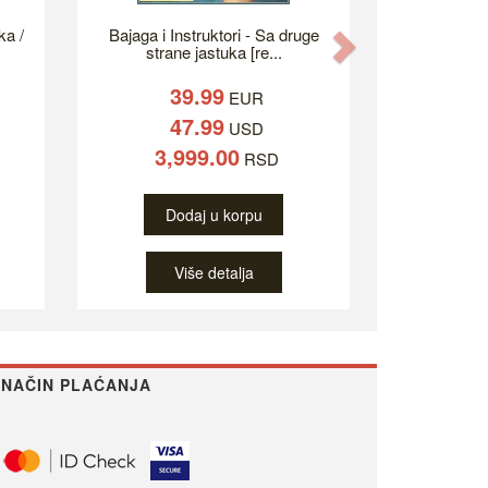
ka /
Bajaga i Instruktori - Sa druge
Next
strane jastuka [re...
39.99
EUR
47.99
USD
3,999.00
RSD
Dodaj u korpu
Više detalja
NAČIN PLAĆANJA