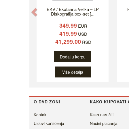
EKV / Ekatarina Velika – LP
H
Previous
Diskografija box-set [...
349.99
EUR
419.99
USD
41,299.00
RSD
Dodaj u korpu
Više detalja
O DVD ZONI
KAKO KUPOVATI 
Kontakt
Kako naručiti
Uslovi korišćenja
Načini plaćanja