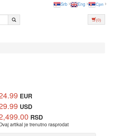
Srb
Eng
Срп
(0)
24.99
EUR
29.99
USD
2,499.00
RSD
Ovaj artikal je trenutno rasprodat