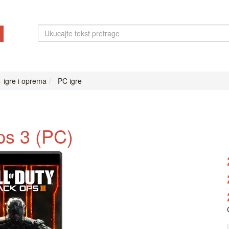
- igre i oprema
PC igre
ps 3 (PC)