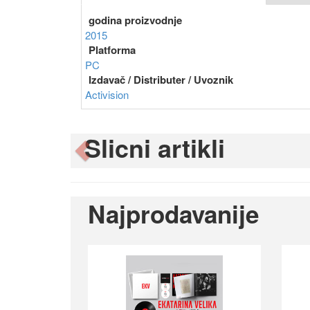
godina proizvodnje
2015
Platforma
PC
Izdavač / Distributer / Uvoznik
Activision
Slicni artikli
Previous
Najprodavanije