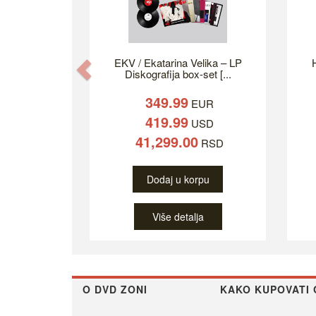
EKV / Ekatarina Velika – LP
H
Previous
Diskografija box-set [...
349.99
EUR
419.99
USD
41,299.00
RSD
Dodaj u korpu
Više detalja
O DVD ZONI
KAKO KUPOVATI 