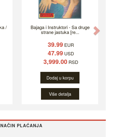
ka /
Bajaga i Instruktori - Sa druge
Next
strane jastuka [re...
39.99
EUR
47.99
USD
3,999.00
RSD
Dodaj u korpu
Više detalja
NAČIN PLAĆANJA