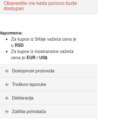
Obavestite me kada ponovo bude
dostupan
Napomena:
Za kupce iz Srbije važeća cena je
u
RSD
Za kupce iz inostranstva važeća
cena je
EUR / US$
Dostupnost proizvoda
Troškovi isporuke
Deklaracija
Zaštita potrošača