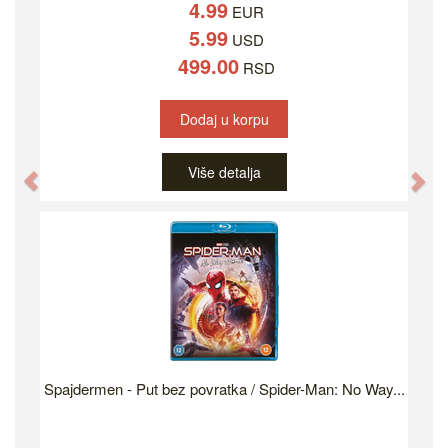
4.99
EUR
5.99
USD
499.00
RSD
Dodaj u korpu
Više detalja
Previous
Ne
Spajdermen - Put bez povratka / Spider-Man: No Way...