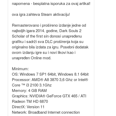
napomena - besplatna isporuka za ovaj artikal!
ova igra zahteva Steam aktivaciju!
Remasterovano i prošireno izdanje jedne od
najboljih igara 2014. godine, Dark Souls 2
Scholar of the first sin donosi unapređenu
grafiku i sadrži sva DLC proširenja koja su
originalno bila izdata za igru. Posebni dodatak
ovom izdanju igre su i novi likovi kao i
unapređen Online mod.
Minimum:
OS: Windows 7 SP1 64bit, Windows 8.1 64bit
Processor: AMD® A8 3870 3,6 Ghz or Intel®
Core ™ i3 2100 3.1Ghz
Memory: 4 GB RAM
Graphics: NVIDIA® GeForce GTX 465 / ATI
Radeon TM HD 6870
DirectX: Version 11
Network: Broadband Internet connection