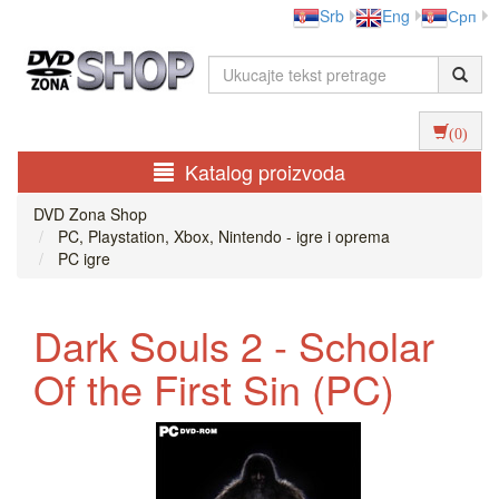
Srb
Eng
Срп
(0)
Katalog proizvoda
DVD Zona Shop
PC, Playstation, Xbox, Nintendo - igre i oprema
PC igre
Dark Souls 2 - Scholar
Of the First Sin (PC)