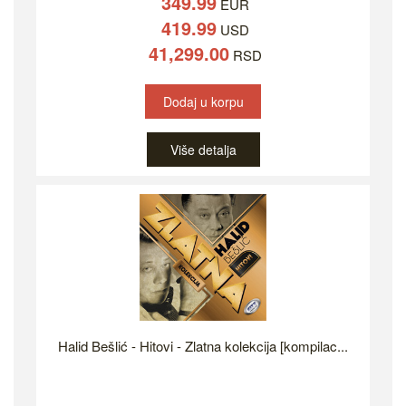
349.99
EUR
419.99
USD
41,299.00
RSD
Dodaj u korpu
Više detalja
Halid Bešlić - Hitovi - Zlatna kolekcija [kompilac...