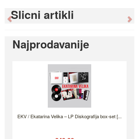
Slicni artikli
Previous
Ne
Najprodavanije
EKV / Ekatarina Velika – LP Diskografija box-set [...