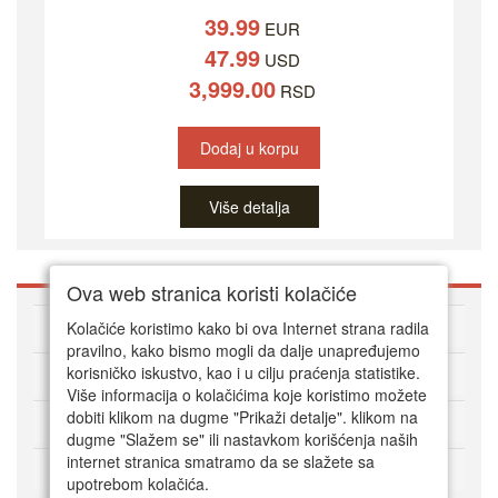
39.99
EUR
47.99
USD
3,999.00
RSD
Dodaj u korpu
Više detalja
Ova web stranica koristi kolačiće
O DVD Zoni
Kolačiće koristimo kako bi ova Internet strana radila
pravilno, kako bismo mogli da dalje unapređujemo
korisničko iskustvo, kao i u cilju praćenja statistike.
Kako kupovati online
Više informacija o kolačićima koje koristimo možete
dobiti klikom na dugme "Prikaži detalje". klikom na
Korisnički servis
dugme "Slažem se" ili nastavkom korišćenja naših
internet stranica smatramo da se slažete sa
Način plaćanja
upotrebom kolačića.