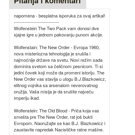
Pitanja i komentari
napomena - besplatna isporuka za ovaj artikal!
------------------------------
Wolfenstein The Two Pack vam donosi dve
sjajne igre u jednom pakovanju punom akcije.
Wolfenstain: The New Order - Evropa 1960,
nova misteriozna tehnologija je srušila i
najmoćnije države na svetu. Novi režim sada
dominira svetom sa čeličnom pesnicom. Ti si
jedini čovek koji može da promeni istoriju. The
New Order vas stavlja u ulogu B.J.Blazkowicz,
elitnog vojnika sa arsenalom neverovatnog
oružija. Vaša misija je da srušite najveću
imperiju ikad.
Wolfenstein: The Old Blood - Priča koja vas
smešta pre The New Order, rat još bukti
Evropom. Naoružajte se kao B.J. Blazkowicz i
zaustavite napredak Nacističke ratne mašine.