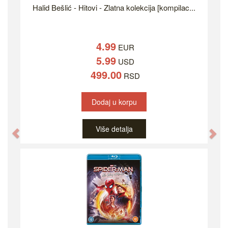
Halid Bešlić - Hitovi - Zlatna kolekcija [kompilac...
4.99
EUR
5.99
USD
499.00
RSD
Dodaj u korpu
Više detalja
Previous
Ne