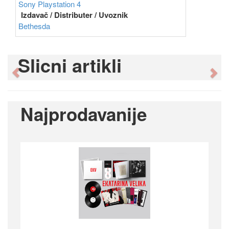
Sony Playstation 4
Izdavač / Distributer / Uvoznik
Bethesda
Slicni artikli
Previous
Ne
Najprodavanije