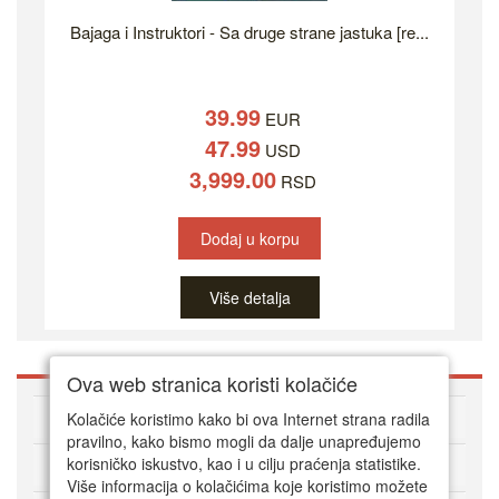
Bajaga i Instruktori - Sa druge strane jastuka [re...
39.99
EUR
47.99
USD
3,999.00
RSD
Dodaj u korpu
Više detalja
Ova web stranica koristi kolačiće
O DVD Zoni
Kolačiće koristimo kako bi ova Internet strana radila
pravilno, kako bismo mogli da dalje unapređujemo
korisničko iskustvo, kao i u cilju praćenja statistike.
Kako kupovati online
Više informacija o kolačićima koje koristimo možete