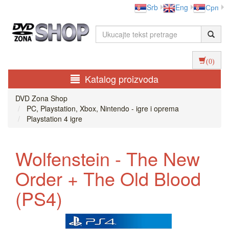
Srb
Eng
Срп
(0)
Katalog proizvoda
DVD Zona Shop
PC, Playstation, Xbox, Nintendo - igre i oprema
Playstation 4 igre
Wolfenstein - The New
Order + The Old Blood
(PS4)