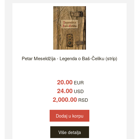
Petar Meseldžija - Legenda o Baš-Čeliku (strip)
20.00
EUR
24.00
USD
2,000.00
RSD
Dodaj u korpu
Više detalja