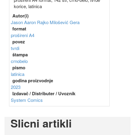
korice, latinica
Autor(i)
Jason Aaron
Rajko Milošević Gera
format
prošireni A4
povez
tvrdi
štampa
crnobelo
pismo
latinica
godina proizvodnje
2023
Izdavač / Distributer / Uvoznik
System Comics
Slicni artikli