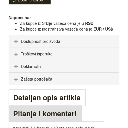
Napomena:
Za kupce iz Srbije važeća cena je u
RSD
Za kupce iz inostranstva važeća cena je
EUR / US$
Dostupnost proizvoda
Troškovi isporuke
Deklaracija
Zaštita potrošača
Detaljan opis artikla
Pitanja i komentari
prosireni A4 format, 142 str, crno-belo, tvrde