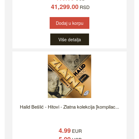
41,299.00
RSD
Dodaj u korpu
Više detalja
Halid Bešlić - Hitovi - Zlatna kolekcija [kompilac...
4.99
EUR
5.99