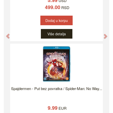
USD
499.00
RSD
Dodaj u korpu
Više detalja
Previous
Ne
Spajdermen - Put bez povratka / Spider-Man: No Way...
9.99
EUR