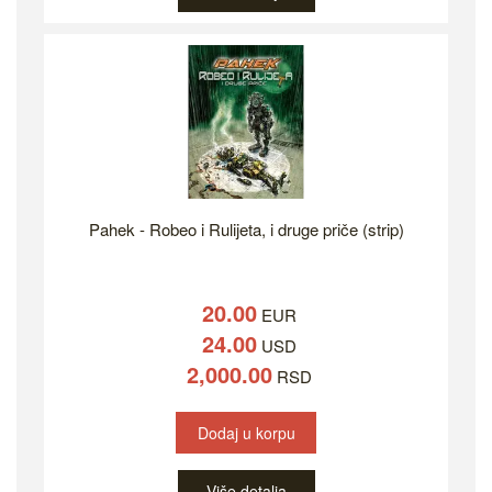
Pahek - Robeo i Rulijeta, i druge priče (strip)
20.00
EUR
24.00
USD
2,000.00
RSD
Dodaj u korpu
Više detalja