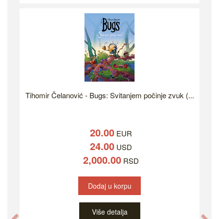
Tihomir Čelanović - Bugs: Svitanjem počinje zvuk (...
20.00
EUR
24.00
USD
2,000.00
RSD
Dodaj u korpu
Više detalja
Previous
Ne