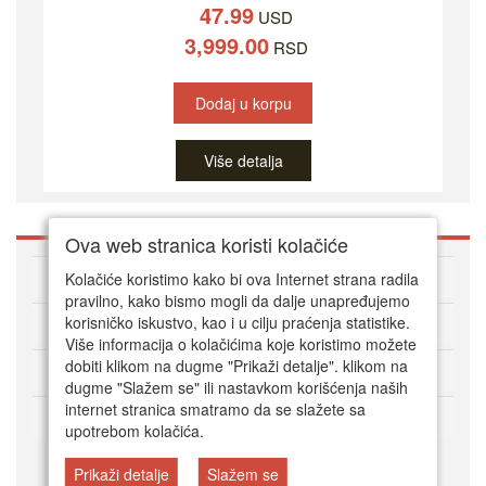
47.99
USD
3,999.00
RSD
Dodaj u korpu
Više detalja
Ova web stranica koristi kolačiće
O DVD Zoni
Kolačiće koristimo kako bi ova Internet strana radila
pravilno, kako bismo mogli da dalje unapređujemo
korisničko iskustvo, kao i u cilju praćenja statistike.
Kako kupovati online
Više informacija o kolačićima koje koristimo možete
dobiti klikom na dugme "Prikaži detalje". klikom na
Korisnički servis
dugme "Slažem se" ili nastavkom korišćenja naših
internet stranica smatramo da se slažete sa
Način plaćanja
upotrebom kolačića.
Prikaži detalje
Slažem se