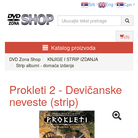
Srb
Eng
Срп
(0)
Katalog proizvoda
DVD Zona Shop
KNJIGE I STRIP IZDANJA
Strip albumi - domaća izdanja
Prokleti 2 - Devičanske
neveste (strip)