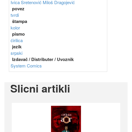
Ivica Sretenović
Miloš Dragojević
povez
tvrdi
štampa
kolor
pismo
ćirilica
jezik
srpski
Izdavač / Distributer / Uvoznik
System Comics
Slicni artikli