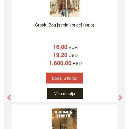
Srpski Bog [sepia korice] (strip)
16.00
EUR
19.20
USD
1,600.00
RSD
Dodaj u korpu
Više detalja
Previous
Ne