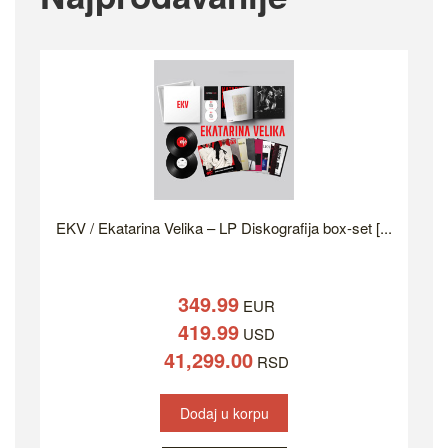
EKV / Ekatarina Velika – LP Diskografija box-set [...
349.99
EUR
419.99
USD
41,299.00
RSD
Dodaj u korpu