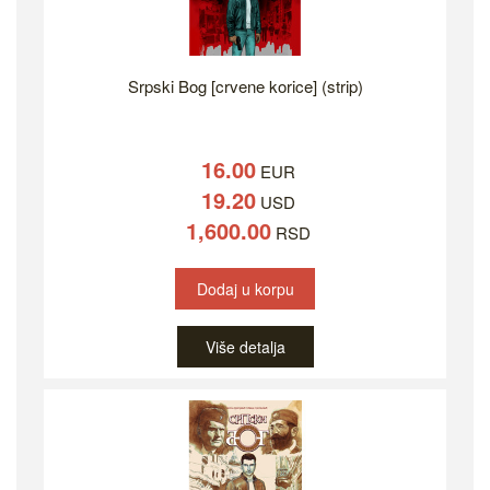
Srpski Bog [crvene korice] (strip)
16.00
EUR
19.20
USD
1,600.00
RSD
Dodaj u korpu
Više detalja