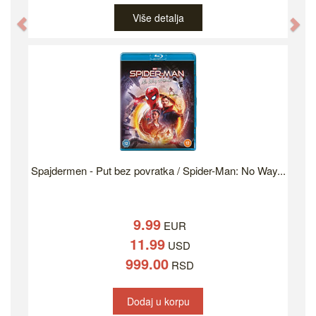
Više detalja
Previous
Ne
Spajdermen - Put bez povratka / Spider-Man: No Way...
9.99
EUR
11.99
USD
999.00
RSD
Dodaj u korpu