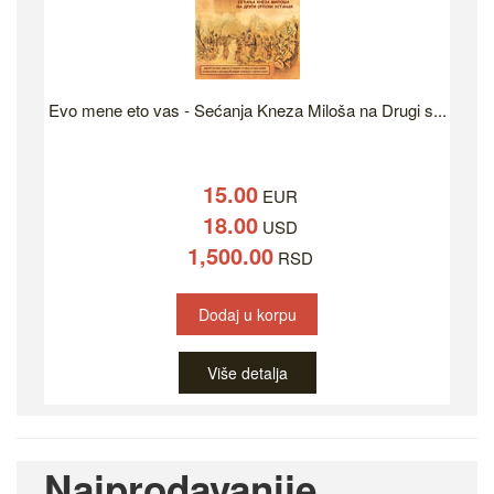
Evo mene eto vas - Sećanja Kneza Miloša na Drugi s...
15.00
EUR
18.00
USD
1,500.00
RSD
Dodaj u korpu
Više detalja
Najprodavanije