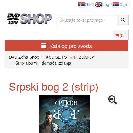
Srb
Eng
Срп
(0)
Katalog proizvoda
DVD Zona Shop
KNJIGE I STRIP IZDANJA
Strip albumi - domaća izdanja
Srpski bog 2 (strip)