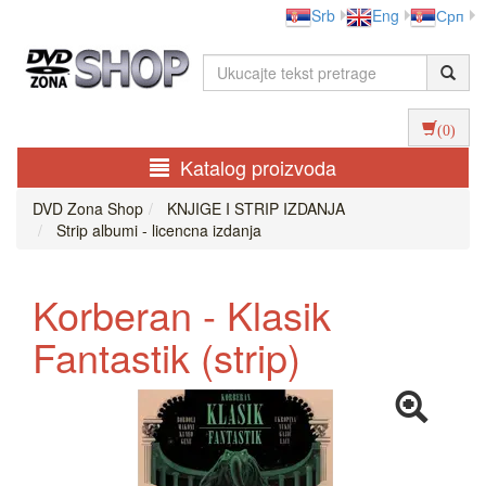
Srb
Eng
Срп
(0)
Katalog proizvoda
DVD Zona Shop
KNJIGE I STRIP IZDANJA
Strip albumi - licencna izdanja
Korberan - Klasik
Fantastik (strip)