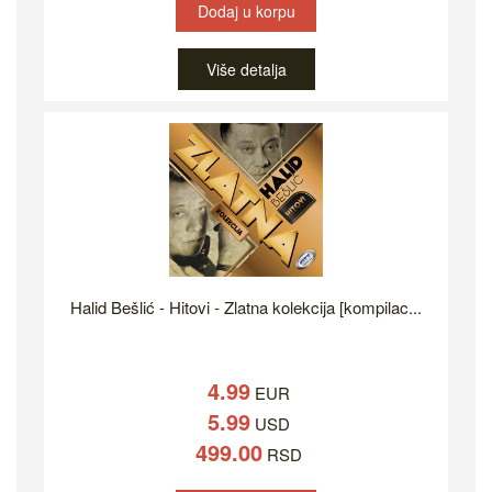
Dodaj u korpu
Više detalja
Halid Bešlić - Hitovi - Zlatna kolekcija [kompilac...
4.99
EUR
5.99
USD
499.00
RSD