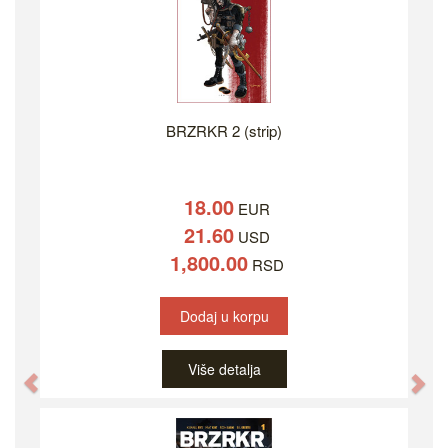
BRZRKR 2 (strip)
18.00
EUR
21.60
USD
1,800.00
RSD
Dodaj u korpu
Više detalja
Previous
Ne