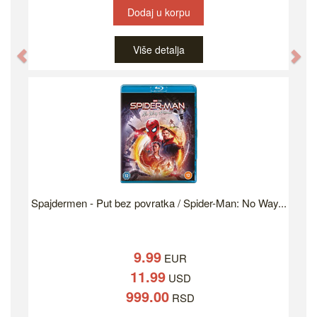
Dodaj u korpu
Više detalja
Previous
Ne
Spajdermen - Put bez povratka / Spider-Man: No Way...
9.99
EUR
11.99
USD
999.00
RSD