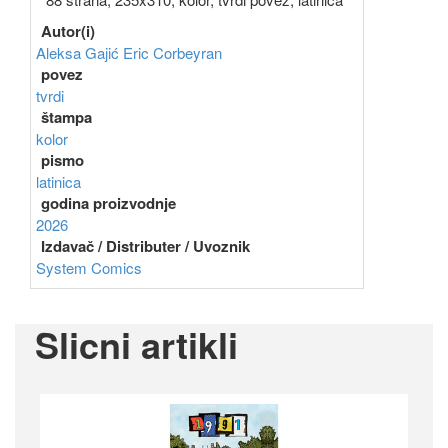
Autor(i)
Aleksa Gajić
Eric Corbeyran
povez
tvrdi
štampa
kolor
pismo
latinica
godina proizvodnje
2026
Izdavač / Distributer / Uvoznik
System Comics
Slicni artikli