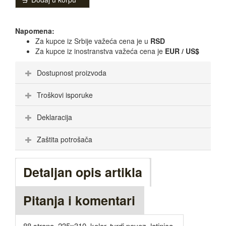
Napomena:
Za kupce iz Srbije važeća cena je u
RSD
Za kupce iz inostranstva važeća cena je
EUR / US$
Dostupnost proizvoda
Troškovi isporuke
Deklaracija
Zaštita potrošača
Detaljan opis artikla
Pitanja i komentari
88 strana, 235x310, kolor, tvrdi povez, latinica